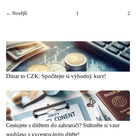
← Novější
1
2
Dinar to CZK: Spočítejte si výhodný kurz!
Cestujete s dítětem do zahraničí? Stáhněte si vzor
souhlasu s vycestováním dítěte!