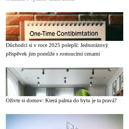
Důchodci si v roce 2025 polepší: Jednorázový
příspěvek jim pomůže s rostoucími cenami
Oživte si domov: Která palma do bytu je ta pravá?