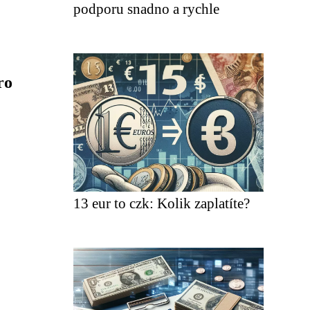
podporu snadno a rychle
ro
13 eur to czk: Kolik zaplatíte?