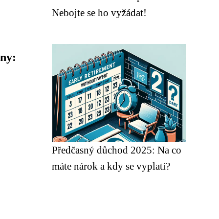
Nebojte se ho vyžádat!
lny:
Předčasný důchod 2025: Na co
máte nárok a kdy se vyplatí?