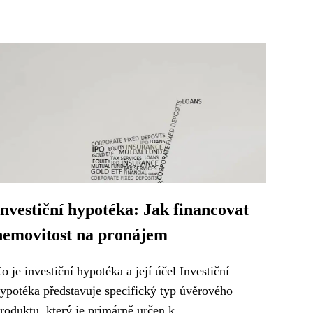
Investiční hypotéka: Jak financovat
nemovitost na pronájem
o je investiční hypotéka a její účel Investiční
ypotéka představuje specifický typ úvěrového
roduktu, který je primárně určen k...