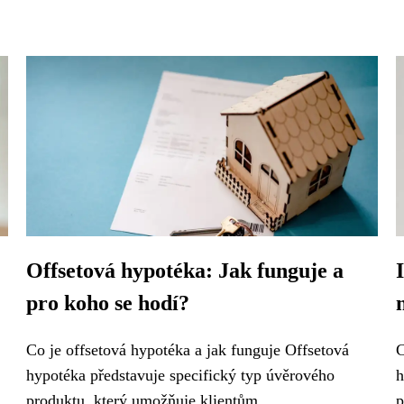
Offsetová hypotéka: Jak funguje a
pro koho se hodí?
Co je offsetová hypotéka a jak funguje Offsetová
C
hypotéka představuje specifický typ úvěrového
h
produktu, který umožňuje klientům...
p