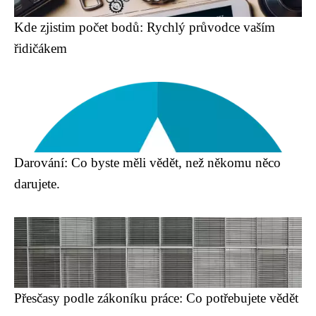
Kde zjistim počet bodů: Rychlý průvodce vaším
řidičákem
Darování: Co byste měli vědět, než někomu něco
darujete.
Přesčasy podle zákoníku práce: Co potřebujete vědět