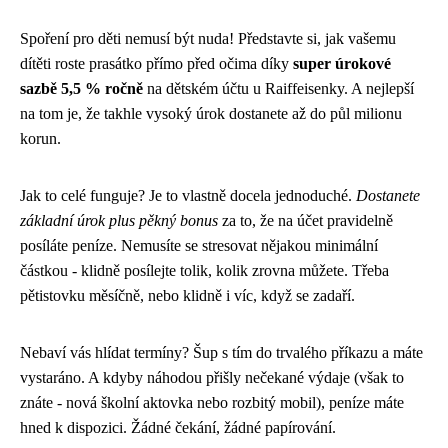
Spoření pro děti nemusí být nuda! Představte si, jak vašemu
dítěti roste prasátko přímo před očima díky
super úrokové
sazbě 5,5 % ročně
na dětském účtu u Raiffeisenky. A nejlepší
na tom je, že takhle vysoký úrok dostanete až do půl milionu
korun.
Jak to celé funguje? Je to vlastně docela jednoduché.
Dostanete
základní úrok plus pěkný bonus
za to, že na účet pravidelně
posíláte peníze. Nemusíte se stresovat nějakou minimální
částkou - klidně posílejte tolik, kolik zrovna můžete. Třeba
pětistovku měsíčně, nebo klidně i víc, když se zadaří.
Nebaví vás hlídat termíny? Šup s tím do trvalého příkazu a máte
vystaráno. A kdyby náhodou přišly nečekané výdaje (však to
znáte - nová školní aktovka nebo rozbitý mobil), peníze máte
hned k dispozici. Žádné čekání, žádné papírování.