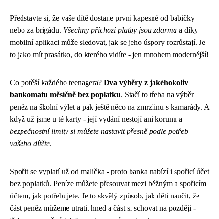
Představte si, že vaše dítě dostane první kapesné od babičky
nebo za brigádu.
Všechny příchozí platby jsou zdarma
a díky
mobilní aplikaci může sledovat, jak se jeho úspory rozrůstají. Je
to jako mít prasátko, do kterého vidíte - jen mnohem modernější!
Co potěší každého teenagera?
Dva výběry z jakéhokoliv
bankomatu měsíčně bez poplatku
. Stačí to třeba na výběr
peněz na školní výlet a pak ještě něco na zmrzlinu s kamarády. A
když už jsme u té karty - její vydání nestojí ani korunu a
bezpečnostní limity si můžete nastavit přesně podle potřeb
vašeho dítěte
.
Spořit se vyplatí už od malička - proto banka nabízí i spořicí účet
bez poplatků. Peníze můžete přesouvat mezi běžným a spořicím
účtem, jak potřebujete. Je to skvělý způsob, jak děti naučit, že
část peněz můžeme utratit hned a část si schovat na později -