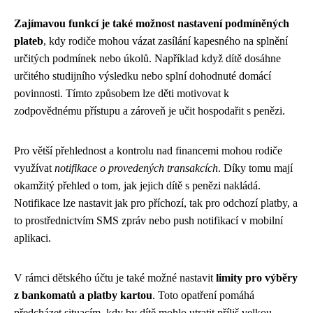
Zajímavou funkcí je také možnost nastavení podmíněných
plateb
, kdy rodiče mohou vázat zasílání kapesného na splnění
určitých podmínek nebo úkolů. Například když dítě dosáhne
určitého studijního výsledku nebo splní dohodnuté domácí
povinnosti. Tímto způsobem lze děti motivovat k
zodpovědnému přístupu a zároveň je učit hospodařit s penězi.
Pro větší přehlednost a kontrolu nad financemi mohou rodiče
využívat
notifikace o provedených transakcích
. Díky tomu mají
okamžitý přehled o tom, jak jejich dítě s penězi nakládá.
Notifikace lze nastavit jak pro příchozí, tak pro odchozí platby, a
to prostřednictvím SMS zpráv nebo push notifikací v mobilní
aplikaci.
V rámci dětského účtu je také možné nastavit
limity pro výběry
z bankomatů a platby kartou
. Toto opatření pomáhá
předcházet situacím, kdy by dítě mohlo utratit příliš velkou