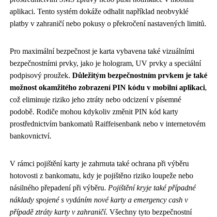
aplikaci. Tento systém dokáže odhalit například neobvyklé
platby v zahraničí nebo pokusy o překročení nastavených limitů.
Pro maximální bezpečnost je karta vybavena také vizuálními
bezpečnostními prvky, jako je hologram, UV prvky a speciální
podpisový proužek.
Důležitým bezpečnostním prvkem je také
možnost okamžitého zobrazení PIN kódu v mobilní aplikaci
,
což eliminuje riziko jeho ztráty nebo odcizení v písemné
podobě. Rodiče mohou kdykoliv změnit PIN kód karty
prostřednictvím bankomatů Raiffeisenbank nebo v internetovém
bankovnictví.
V rámci pojištění karty je zahrnuta také ochrana při výběru
hotovosti z bankomatu, kdy je pojištěno riziko loupeže nebo
násilného přepadení při výběru.
Pojištění kryje také případné
náklady spojené s vydáním nové karty a emergency cash v
případě ztráty karty v zahraničí
. Všechny tyto bezpečnostní