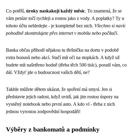
Co potěší,
úroky naskakují každý měsíc
. To znamená, že se
vám peníze točí rychleji a rostou jako z vody. A poplatky? Ty u
tohoto účtu nehledejte - je kompletně bez nich.
Všechno si navíc
pohodlně zkontrolujete přes internet v mobilu nebo počítači
.
Banka občas přihodí nějakou tu třešničku na dortu v podobě
extra bonusů nebo akcí. Stačí mít oči na stopkách. A když už
budete mít našetřeno hodně (třeba těch 500 tisíc), poradí vám, co
dál. Vždyť jde o budoucnost vašich dětí, ne?
Takhle můžete dětem ukázat, že spoření má smysl. Jen si
představte jejich radost, když uvidí, jak jim rostou úspory na
vysněný notebook nebo první auto. A kdo ví - třeba z nich
jednou vyrostou zodpovědní hospodáři!
Výběry z bankomatů a podmínky