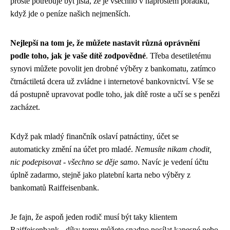
prostě potřebuje být jistá, že je všechno v naprostém pořádku,
když jde o peníze našich nejmenších.
Nejlepší na tom je, že můžete nastavit různá oprávnění
podle toho, jak je vaše dítě zodpovědné
. Třeba desetiletému
synovi můžete povolit jen drobné výběry z bankomatu, zatímco
čtrnáctiletá dcera už zvládne i internetové bankovnictví. Vše se
dá postupně upravovat podle toho, jak dítě roste a učí se s penězi
zacházet.
Když pak mladý finančník oslaví patnáctiny, účet se
automaticky změní na účet pro mladé.
Nemusíte nikam chodit,
nic podepisovat - všechno se děje samo
. Navíc je vedení účtu
úplně zadarmo, stejně jako platební karta nebo výběry z
bankomatů Raiffeisenbank.
Je fajn, že aspoň jeden rodič musí být taky klientem
Raiffeisenbank - díky tomu můžete snadno posílat kapesné nebo