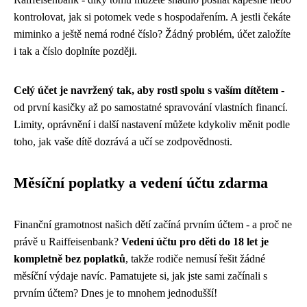
kontrolovat, jak si potomek vede s hospodařením. A jestli čekáte
miminko a ještě nemá rodné číslo? Žádný problém, účet založíte
i tak a číslo doplníte později.
Celý účet je navržený tak, aby rostl spolu s vaším dítětem
-
od první kasičky až po samostatné spravování vlastních financí.
Limity, oprávnění i další nastavení můžete kdykoliv měnit podle
toho, jak vaše dítě dozrává a učí se zodpovědnosti.
Měsíční poplatky a vedení účtu zdarma
Finanční gramotnost našich dětí začíná prvním účtem - a proč ne
právě u Raiffeisenbank?
Vedení účtu pro děti do 18 let je
kompletně bez poplatků
, takže rodiče nemusí řešit žádné
měsíční výdaje navíc. Pamatujete si, jak jste sami začínali s
prvním účtem? Dnes je to mnohem jednodušší!