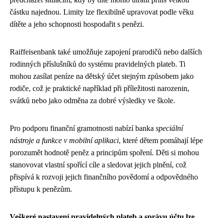
částku najednou. Limity lze flexibilně upravovat podle věku
dítěte a jeho schopnosti hospodařit s penězi.
Raiffeisenbank také umožňuje zapojení prarodičů nebo dalších
rodinných příslušníků do systému pravidelných plateb. Ti
mohou zasílat peníze na dětský účet stejným způsobem jako
rodiče, což je praktické například při příležitosti narozenin,
svátků nebo jako odměna za dobré výsledky ve škole.
Pro podporu finanční gramotnosti nabízí banka
speciální
nástroje a funkce v mobilní aplikaci
, které dětem pomáhají lépe
porozumět hodnotě peněz a principům spoření. Děti si mohou
stanovovat vlastní spořící cíle a sledovat jejich plnění, což
přispívá k rozvoji jejich finančního povědomí a odpovědného
přístupu k penězům.
Veškeré nastavení pravidelných plateb a správu účtu lze