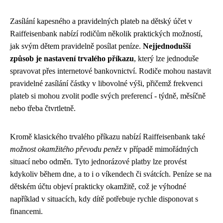
Zasílání kapesného a pravidelných plateb na dětský účet v
Raiffeisenbank nabízí rodičům několik praktických možností,
jak svým dětem pravidelně posílat peníze.
Nejjednodušší
způsob je nastavení trvalého příkazu
, který lze jednoduše
spravovat přes internetové bankovnictví. Rodiče mohou nastavit
pravidelné zasílání částky v libovolné výši, přičemž frekvenci
plateb si mohou zvolit podle svých preferencí - týdně, měsíčně
nebo třeba čtvrtletně.
Kromě klasického trvalého příkazu nabízí Raiffeisenbank také
možnost okamžitého převodu peněz
v případě mimořádných
situací nebo odměn. Tyto jednorázové platby lze provést
kdykoliv během dne, a to i o víkendech či svátcích. Peníze se na
dětském účtu objeví prakticky okamžitě, což je výhodné
například v situacích, kdy dítě potřebuje rychle disponovat s
financemi.