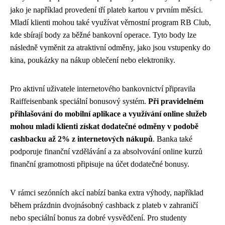
jako je například provedení tří plateb kartou v prvním měsíci.
Mladí klienti mohou také využívat věrnostní program RB Club,
kde sbírají body za běžné bankovní operace. Tyto body lze
následně vyměnit za atraktivní odměny, jako jsou vstupenky do
kina, poukázky na nákup oblečení nebo elektroniky.
Pro aktivní uživatele internetového bankovnictví připravila
Raiffeisenbank speciální bonusový systém.
Při pravidelném
přihlašování do mobilní aplikace a využívání online služeb
mohou mladí klienti získat dodatečné odměny v podobě
cashbacku až 2% z internetových nákupů
. Banka také
podporuje finanční vzdělávání a za absolvování online kurzů
finanční gramotnosti připisuje na účet dodatečné bonusy.
V rámci sezónních akcí nabízí banka extra výhody, například
během prázdnin dvojnásobný cashback z plateb v zahraničí
nebo speciální bonus za dobré vysvědčení. Pro studenty