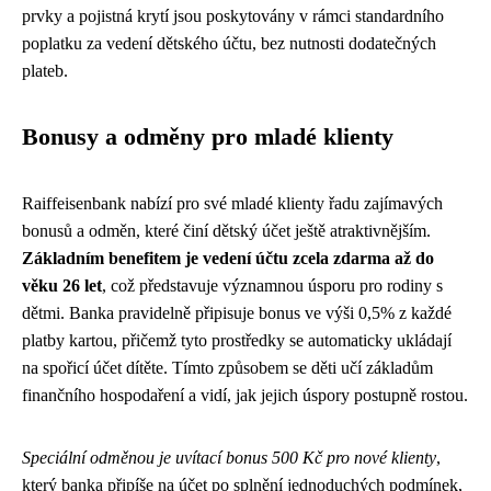
prvky a pojistná krytí jsou poskytovány v rámci standardního
poplatku za vedení dětského účtu, bez nutnosti dodatečných
plateb.
Bonusy a odměny pro mladé klienty
Raiffeisenbank nabízí pro své mladé klienty řadu zajímavých
bonusů a odměn, které činí dětský účet ještě atraktivnějším.
Základním benefitem je vedení účtu zcela zdarma až do
věku 26 let
, což představuje významnou úsporu pro rodiny s
dětmi. Banka pravidelně připisuje bonus ve výši 0,5% z každé
platby kartou, přičemž tyto prostředky se automaticky ukládají
na spořicí účet dítěte. Tímto způsobem se děti učí základům
finančního hospodaření a vidí, jak jejich úspory postupně rostou.
Speciální odměnou je uvítací bonus 500 Kč pro nové klienty
,
který banka připíše na účet po splnění jednoduchých podmínek,