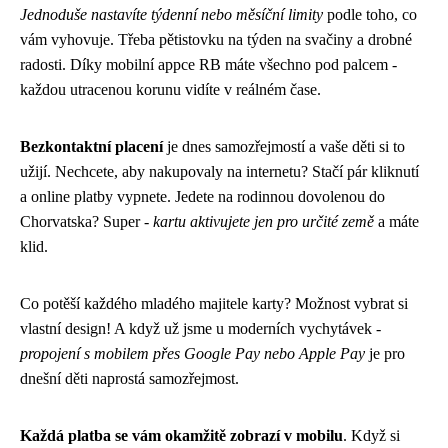
Jednoduše nastavíte týdenní nebo měsíční limity
podle toho, co
vám vyhovuje. Třeba pětistovku na týden na svačiny a drobné
radosti. Díky mobilní appce RB máte všechno pod palcem -
každou utracenou korunu vidíte v reálném čase.
Bezkontaktní placení
je dnes samozřejmostí a vaše děti si to
užijí. Nechcete, aby nakupovaly na internetu? Stačí pár kliknutí
a online platby vypnete. Jedete na rodinnou dovolenou do
Chorvatska? Super -
kartu aktivujete jen pro určité země
a máte
klid.
Co potěší každého mladého majitele karty? Možnost vybrat si
vlastní design! A když už jsme u moderních vychytávek -
propojení s mobilem přes Google Pay nebo Apple Pay
je pro
dnešní děti naprostá samozřejmost.
Každá platba se vám okamžitě zobrazí v mobilu
. Když si