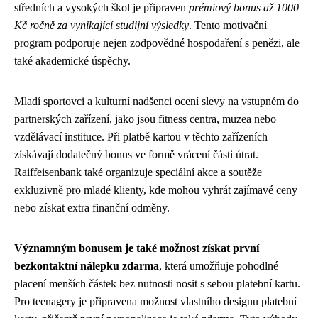
středních a vysokých škol je připraven
prémiový bonus až 1000
Kč ročně za vynikající studijní výsledky
. Tento motivační
program podporuje nejen zodpovědné hospodaření s penězi, ale
také akademické úspěchy.
Mladí sportovci a kulturní nadšenci ocení slevy na vstupném do
partnerských zařízení, jako jsou fitness centra, muzea nebo
vzdělávací instituce. Při platbě kartou v těchto zařízeních
získávají dodatečný bonus ve formě vrácení části útrat.
Raiffeisenbank také organizuje speciální akce a soutěže
exkluzivně pro mladé klienty, kde mohou vyhrát zajímavé ceny
nebo získat extra finanční odměny.
Významným bonusem je také možnost získat první
bezkontaktní nálepku zdarma
, která umožňuje pohodlné
placení menších částek bez nutnosti nosit s sebou platební kartu.
Pro teenagery je připravena možnost vlastního designu platební