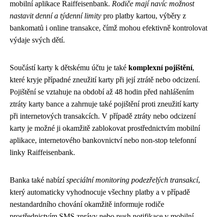
mobilní aplikace Raiffeisenbank.
Rodiče mají navíc možnost
nastavit denní a týdenní limity
pro platby kartou, výběry z
bankomatů i online transakce, čímž mohou efektivně kontrolovat
výdaje svých dětí.
Součástí karty k dětskému účtu je také
komplexní pojištění
,
které kryje případné zneužití karty při její ztrátě nebo odcizení.
Pojištění se vztahuje na období až 48 hodin před nahlášením
ztráty karty bance a zahrnuje také pojištění proti zneužití karty
při internetových transakcích. V případě ztráty nebo odcizení
karty je možné ji okamžitě zablokovat prostřednictvím mobilní
aplikace, internetového bankovnictví nebo non-stop telefonní
linky Raiffeisenbank.
Banka také nabízí
speciální monitoring podezřelých transakcí
,
který automaticky vyhodnocuje všechny platby a v případě
nestandardního chování okamžitě informuje rodiče
prostřednictvím SMS zprávy nebo push notifikace v mobilní