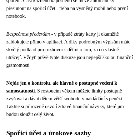
spoření. Část každého kapesného se může automaticky
přesunout na spořicí účet - třeba na vysněný mobil nebo první
notebook.
Bezpečnost především
- v případě ztráty karty ji okamžitě
zablokujete přímo v aplikaci. A díky podrobným výpisům máte
skvělý podklad pro rozhovor s dětmi o tom, za co vlastně
utrácejí. Vždyť právě tyhle diskuze jsou nejlepší školou finanční
gramotnosti.
Nejde jen o kontrolu, ale hlavně o postupné vedení k
samostatnosti
. S rostoucím věkem můžete limity postupně
zvyšovat a dávat dětem větší svobodu v nakládání s penězi.
Takhle si přirozeně osvojí zdravé finanční návyky, které jim
budou sloužit celý život.
Spořicí účet a úrokové sazby