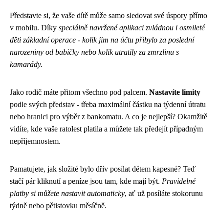
Představte si, že vaše dítě může samo sledovat své úspory přímo
v mobilu. Díky
speciálně navržené aplikaci zvládnou i osmileté
děti základní operace - kolik jim na účtu přibylo za poslední
narozeniny od babičky nebo kolik utratily za zmrzlinu s
kamarády.
Jako rodič máte přitom všechno pod palcem.
Nastavíte limity
podle svých představ - třeba maximální částku na týdenní útratu
nebo hranici pro výběr z bankomatu. A co je nejlepší? Okamžitě
vidíte, kde vaše ratolest platila a můžete tak předejít případným
nepříjemnostem.
Pamatujete, jak složité bylo dřív posílat dětem kapesné? Teď
stačí pár kliknutí a peníze jsou tam, kde mají být.
Pravidelné
platby si můžete nastavit automaticky
, ať už posíláte stokorunu
týdně nebo pětistovku měsíčně.