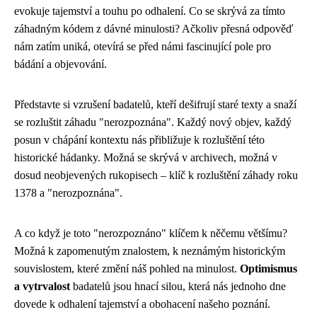
evokuje tajemství a touhu po odhalení. Co se skrývá za tímto
záhadným kódem z dávné minulosti? Ačkoliv přesná odpověď
nám zatím uniká, otevírá se před námi fascinující pole pro
bádání a objevování.
Představte si vzrušení badatelů, kteří dešifrují staré texty a snaží
se rozluštit záhadu "nerozpoznána". Každý nový objev, každý
posun v chápání kontextu nás přibližuje k rozluštění této
historické hádanky. Možná se skrývá v archivech, možná v
dosud neobjevených rukopisech – klíč k rozluštění záhady roku
1378 a "nerozpoznána".
A co když je toto "nerozpoznáno" klíčem k něčemu většímu?
Možná k zapomenutým znalostem, k neznámým historickým
souvislostem, které změní náš pohled na minulost.
Optimismus
a vytrvalost
badatelů jsou hnací silou, která nás jednoho dne
dovede k odhalení tajemství a obohacení našeho poznání.