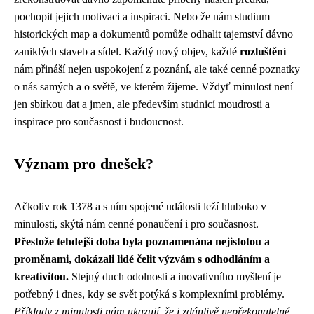
pochopit jejich motivaci a inspiraci. Nebo že nám studium
historických map a dokumentů pomůže odhalit tajemství dávno
zaniklých staveb a sídel. Každý nový objev, každé
rozluštění
nám přináší nejen uspokojení z poznání, ale také cenné poznatky
o nás samých a o světě, ve kterém žijeme. Vždyť minulost není
jen sbírkou dat a jmen, ale především studnicí moudrosti a
inspirace pro současnost i budoucnost.
Význam pro dnešek?
Ačkoliv rok 1378 a s ním spojené události leží hluboko v
minulosti, skýtá nám cenné ponaučení i pro současnost.
Přestože tehdejší doba byla poznamenána nejistotou a
proměnami, dokázali lidé čelit výzvám s odhodláním a
kreativitou.
Stejný duch odolnosti a inovativního myšlení je
potřebný i dnes, kdy se svět potýká s komplexními problémy.
Příklady z minulosti nám ukazují, že i zdánlivě nepřekonatelné