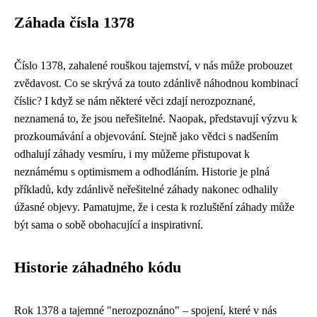
Záhada čísla 1378
Číslo 1378, zahalené rouškou tajemství, v nás může probouzet
zvědavost. Co se skrývá za touto zdánlivě náhodnou kombinací
číslic? I když se nám některé věci zdají nerozpoznané,
neznamená to, že jsou neřešitelné. Naopak, představují výzvu k
prozkoumávání a objevování. Stejně jako vědci s nadšením
odhalují záhady vesmíru, i my můžeme přistupovat k
neznámému s optimismem a odhodláním. Historie je plná
příkladů, kdy zdánlivě neřešitelné záhady nakonec odhalily
úžasné objevy. Pamatujme, že i cesta k rozluštění záhady může
být sama o sobě obohacující a inspirativní.
Historie záhadného kódu
Rok 1378 a tajemné "nerozpoznáno" – spojení, které v nás