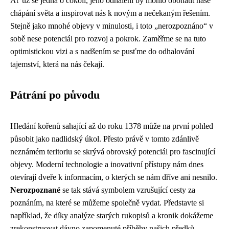
Ať už se jedná o cokoli, jeho odhalení by mohlo obohatit naše
chápání světa a inspirovat nás k novým a nečekaným řešením.
Stejně jako mnohé objevy v minulosti, i toto „nerozpoznáno“ v
sobě nese potenciál pro rozvoj a pokrok. Zaměřme se na tuto
optimistickou vizi a s nadšením se pusťme do odhalování
tajemství, která na nás čekají.
Pátrání po původu
Hledání kořenů sahající až do roku 1378 může na první pohled
působit jako nadlidský úkol. Přesto právě v tomto zdánlivě
neznámém teritoriu se skrývá obrovský potenciál pro fascinující
objevy. Moderní technologie a inovativní přístupy nám dnes
otevírají dveře k informacím, o kterých se nám dříve ani nesnilo.
Nerozpoznané
se tak stává symbolem vzrušující cesty za
poznáním, na které se můžeme společně vydat. Představte si
například, že díky analýze starých rukopisů a kronik dokážeme
zrekonstruovat dávno zapomenuté příběhy našich předků,