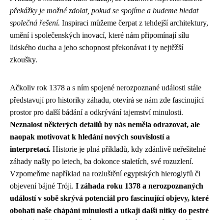
překážky je možné zdolat, pokud se spojíme a budeme hledat
společná řešení.
Inspiraci můžeme čerpat z tehdejší architektury,
umění i společenských inovací, které nám připomínají sílu
lidského ducha a jeho schopnost překonávat i ty nejtěžší
zkoušky.
Ačkoliv rok 1378 a s ním spojené nerozpoznané události stále
představují pro historiky záhadu, otevírá se nám zde fascinující
prostor pro další bádání a odkrývání tajemství minulosti.
Neznalost některých detailů by nás neměla odrazovat, ale
naopak motivovat k hledání nových souvislostí a
interpretací.
Historie je plná příkladů, kdy zdánlivě neřešitelné
záhady našly po letech, ba dokonce staletích, své rozuzlení.
Vzpomeňme například na rozluštění egyptských hieroglyfů či
objevení bájné Tróji.
I záhada roku 1378 a nerozpoznaných
událostí v sobě skrývá potenciál pro fascinující objevy, které
obohatí naše chápání minulosti a utkají další nitky do pestré