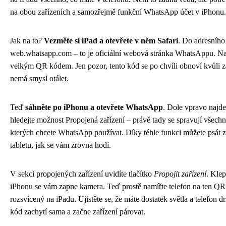
na obou zařízeních a samozřejmě funkční WhatsApp účet v iPhonu.
Jak na to?
Vezměte si iPad a otevřete v něm Safari
. Do adresního
web.whatsapp.com – to je oficiální webová stránka WhatsAppu. Nač
velkým QR kódem. Jen pozor, tento kód se po chvíli obnoví kvůli z
nemá smysl otálet.
Teď
sáhněte po iPhonu a otevřete WhatsApp
. Dole vpravo najd
hledejte možnost Propojená zařízení – právě tady se spravují všechna
kterých chcete WhatsApp používat. Díky téhle funkci můžete psát zp
tabletu, jak se vám zrovna hodí.
V sekci propojených zařízení uvidíte tlačítko
Propojit zařízení
. Klep
iPhonu se vám zapne kamera. Teď prostě namířte telefon na ten QR
rozsvícený na iPadu. Ujistěte se, že máte dostatek světla a telefon d
kód zachytí sama a začne zařízení párovat.