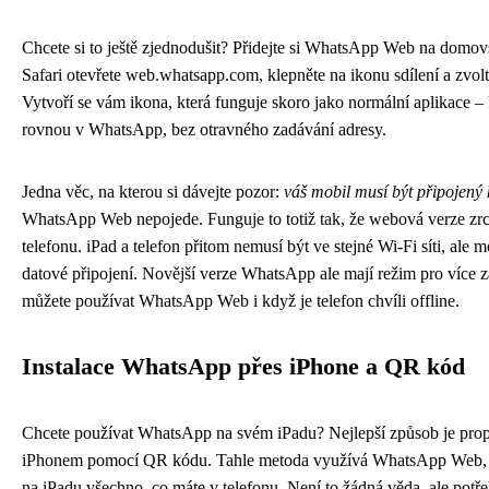
Chcete si to ještě zjednodušit? Přidejte si WhatsApp Web na domo
Safari otevřete web.whatsapp.com, klepněte na ikonu sdílení a zvolt
Vytvoří se vám ikona, která funguje skoro jako normální aplikace – k
rovnou v WhatsApp, bez otravného zadávání adresy.
Jedna věc, na kterou si dávejte pozor:
váš mobil musí být připojený 
WhatsApp Web nepojede. Funguje to totiž tak, že webová verze zrca
telefonu. iPad a telefon přitom nemusí být ve stejné Wi-Fi síti, ale m
datové připojení. Novější verze WhatsApp ale mají režim pro více za
můžete používat WhatsApp Web i když je telefon chvíli offline.
Instalace WhatsApp přes iPhone a QR kód
Chcete používat WhatsApp na svém iPadu? Nejlepší způsob je propo
iPhonem pomocí QR kódu. Tahle metoda využívá WhatsApp Web, ta
na iPadu všechno, co máte v telefonu. Není to žádná věda, ale potřeb