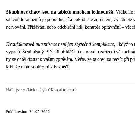
Skupinové chaty jsou na tabletu mnohem jednodušší
. Vidíte lí
sdílení dokumentů je pohodlnější a pokud jste adminem, zvládnete 
nervování. Přidávání nebo odebírání lidí, kontrola oprávnění – všec
Dvoufaktorová autentizace není jen zbytečná komplikace
, i když to
vypadá. Šestimístný PIN při přihlášení na novém zařízení vás ochr
by se chtěl dostat k vašim zprávám. Věřte, že ta chvilka navíc při při
klid, že máte soukromí v bezpečí.
Našli jste v článku chybu?
Kontaktujte nás
Publikováno: 24. 05. 2026