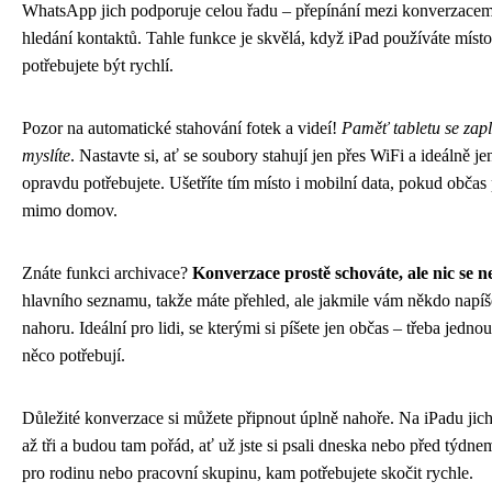
WhatsApp jich podporuje celou řadu – přepínání mezi konverzacemi
hledání kontaktů. Tahle funkce je skvělá, když iPad používáte míst
potřebujete být rychlí.
Pozor na automatické stahování fotek a videí!
Paměť tabletu se zapln
myslíte
. Nastavte si, ať se soubory stahují jen přes WiFi a ideálně jen
opravdu potřebujete. Ušetříte tím místo i mobilní data, pokud občas 
mimo domov.
Znáte funkci archivace?
Konverzace prostě schováte, ale nic se 
hlavního seznamu, takže máte přehled, ale jakmile vám někdo napíše
nahoru. Ideální pro lidi, se kterými si píšete jen občas – třeba jedn
něco potřebují.
Důležité konverzace si můžete připnout úplně nahoře. Na iPadu jic
až tři a budou tam pořád, ať už jste si psali dneska nebo před týdne
pro rodinu nebo pracovní skupinu, kam potřebujete skočit rychle.