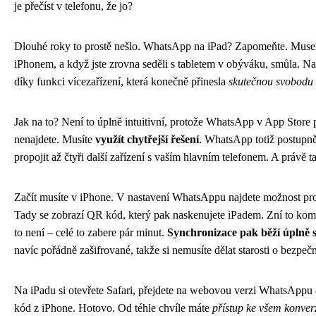
je přečíst v telefonu, že jo?
Dlouhé roky to prostě nešlo. WhatsApp na iPad? Zapomeňte. Museli j
iPhonem, a když jste zrovna seděli s tabletem v obýváku, smůla. Naš
díky funkci vícezařízení, která konečně přinesla
skutečnou svobodu 
Jak na to? Není to úplně intuitivní, protože WhatsApp v App Store 
nenajdete. Musíte
využít chytřejší řešení
. WhatsApp totiž postupn
propojit až čtyři další zařízení s vaším hlavním telefonem. A právě t
Začít musíte v iPhone. V nastavení WhatsAppu najdete možnost pro
Tady se zobrazí QR kód, který pak naskenujete iPadem. Zní to ko
to není – celé to zabere pár minut.
Synchronizace pak běží úplně
navíc pořádně zašifrované, takže si nemusíte dělat starosti o bezpečn
Na iPadu si otevřete Safari, přejdete na webovou verzi WhatsAppu 
kód z iPhone. Hotovo. Od téhle chvíle máte
přístup ke všem konve