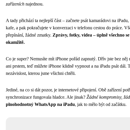
zařízeních
najednou.
A tady přichází ta nejlepší část – začnete psát kamarádovi na iPadu, 
kafe, a pak pokračujete v konverzaci v telefonu cestou do práce. V
přepínání, žádné zmatky.
Zprávy, fotky, videa – úplně všechno s
okamžitě.
Co je super? Nemusíte mít iPhone pořád zapnutý. Dřív jste bez něj 
ani prstem, teď můžete iPhone klidně vypnout a na iPadu psát dál. T
nezávislost, kterou jsme všichni chtěli.
Jediné, na co si dát pozor, je internetové připojení. Obě zařízení pot
synchronizace fungovala hladce. Ale jinak?
Žádné kompromisy, žád
plnohodnotný WhatsApp na iPadu
, jak to mělo být od začátku.