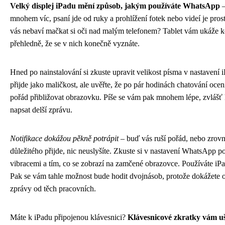
Velký displej iPadu mění způsob, jakým používáte WhatsApp
–
mnohem víc, psaní jde od ruky a prohlížení fotek nebo videí je pros
vás nebaví mačkat si oči nad malým telefonem? Tablet vám ukáže k
přehledně, že se v nich konečně vyznáte.
Hned po nainstalování si zkuste upravit velikost písma v nastavení
přijde jako maličkost, ale uvěřte, že po pár hodinách chatování ocen
pořád přibližovat obrazovku. Píše se vám pak mnohem lépe, zvlášť 
napsat delší zprávu.
Notifikace dokážou pěkně potrápit
– buď vás ruší pořád, nebo zrov
důležitého přijde, nic neuslyšíte. Zkuste si v nastavení WhatsApp p
vibracemi a tím, co se zobrazí na zamčené obrazovce. Používáte iP
Pak se vám tahle možnost bude hodit dvojnásob, protože dokážete 
zprávy od těch pracovních.
Máte k iPadu připojenou klávesnici?
Klávesnicové zkratky vám uš