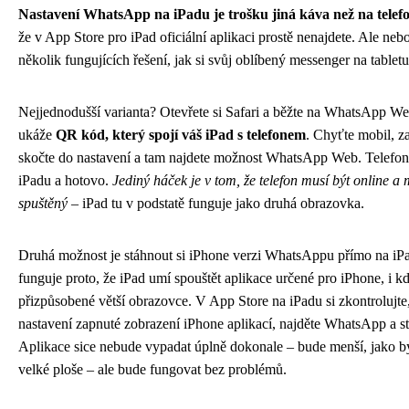
Nastavení WhatsApp na iPadu je trošku jiná káva než na telef
že v App Store pro iPad oficiální aplikaci prostě nenajdete. Ale nebo
několik fungujících řešení, jak si svůj oblíbený messenger na tablet
Nejjednodušší varianta? Otevřete si Safari a běžte na WhatsApp W
ukáže
QR kód, který spojí váš iPad s telefonem
. Chyťte mobil, 
skočte do nastavení a tam najdete možnost WhatsApp Web. Telefon
iPadu a hotovo.
Jediný háček je v tom, že telefon musí být online 
spuštěný
– iPad tu v podstatě funguje jako druhá obrazovka.
Druhá možnost je stáhnout si iPhone verzi WhatsAppu přímo na iPad
funguje proto, že iPad umí spouštět aplikace určené pro iPhone, i k
přizpůsobené větší obrazovce. V App Store na iPadu si zkontrolujte, 
nastavení zapnuté zobrazení iPhone aplikací, najděte WhatsApp a st
Aplikace sice nebude vypadat úplně dokonale – bude menší, jako by 
velké ploše – ale bude fungovat bez problémů.