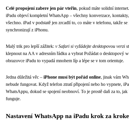
Celé propojení zabere jen pár vteřin
, pokud máte solidní interne
iPadu objeví kompletní WhatsApp – všechny konverzace, kontakty, 
všechno. iPad v podstatě jen zrcadlí to, co máte v telefonu, takže se
synchronizují z iPhonu.
Malý trik pro lepší zážitek:
v Safari si vyžádejte desktopovou verzi s
klepnout na AA v adresním řádku a vybrat Požádat o desktopový w
obrazovce iPadu to vypadá mnohem líp a lépe se v tom orientuje.
Jedna důležitá věc –
iPhone musí být pořád online
, jinak vám Wh
nebude fungovat. Když telefon ztratí připojení nebo ho vypnete, iP
WhatsAppu, dokud se spojení neobnoví. To je prostě daň za to, j
funguje.
Nastavení WhatsApp na iPadu krok za krok