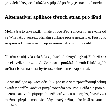
pravidelně bezpečně uloží a v případě potřeby je snadno obnovíte.
Alternativní aplikace třetích stran pro iPad
Možná jste to také zažili – máte v ruce iPad a chcete si jen rychle 
ve WhatsApp, jenže... oficiální aplikace prostě neexistuje. Frustrujíc
se spousta lidí snaží najít nějaké řešení, jak si s tím poradit.
Na trhu se objevila celá řada aplikací od různých vývojářů, kteří se 
docela velkou mezeru. Jenže pozor –
používání neoficiálních apli
určitá rizika
, na která byste rozhodně neměli zapomínat.
Co vlastně tyto aplikace dělají? V podstatě vám zprostředkují pří
akorát v hezčím kabátku přizpůsobeném pro iPad. Pořád ale potřebu
telefon s aktivním připojením. Některé z nich nabízejí zajímavé vyc
možnost přepínat mezi více účty, tmavý režim, nebo lepší oznámení. 
tu háček.