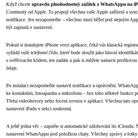
Když chcete
opravdu plnohodnotný zážitek z WhatsAppu na i
Continuity od Apple. Ta propojí všechna vaše Apple zařízení a sync
notifikace. Jen nezapomeňte – všechno musí běžet pod stejným App
být zapnutá v nastavení.
Pokud si instalujete iPhone verzi aplikace, čeká vás klasická registr
vyžádá vaše telefonní číslo
, které bude sloužit jako hlavní identifik
s ověřovacím kódem, ten zadáte a pak si můžete nastavit profilovou 
údaje.
Po instalaci nezapomeňte nastavit notifikace a oprávnění. WhatsApp
ke kontaktům, fotoaparátu a mikrofonu – bez toho některé funkce p
Třeba videohovory nebo focení rovnou v aplikaci. Všechna tato opr
nastavení iPadu v sekci soukromí.
A ještě jedna věc – zapněte si automatické zálohování do iCloudu. 
nastavení WhatsAppu pod položkou chaty. Všechny zprávy a fotky