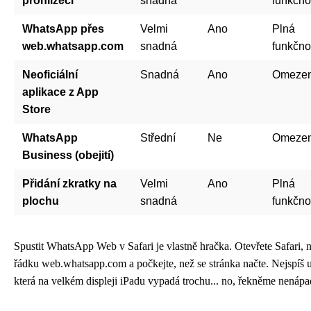
prohlížeči
snadná
funkčno
WhatsApp přes
Velmi
Ano
Plná
web.whatsapp.com
snadná
funkčno
Neoficiální
Snadná
Ano
Omeze
aplikace z App
Store
WhatsApp
Střední
Ne
Omeze
Business (obejití)
Přidání zkratky na
Velmi
Ano
Plná
plochu
snadná
funkčno
Spustit WhatsApp Web v Safari je vlastně hračka. Otevřete Safari, 
řádku web.whatsapp.com a počkejte, než se stránka načte. Nejspíš u
která na velkém displeji iPadu vypadá trochu... no, řekněme nenápa