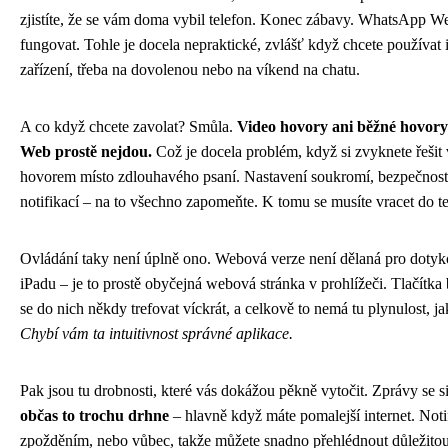
zjistíte, že se vám doma vybil telefon. Konec zábavy. WhatsApp W
fungovat. Tohle je docela nepraktické, zvlášť když chcete používat
zařízení, třeba na dovolenou nebo na víkend na chatu.
A co když chcete zavolat? Smůla.
Video hovory ani běžné hovor
Web prostě nejdou.
Což je docela problém, když si zvyknete řešit
hovorem místo zdlouhavého psaní. Nastavení soukromí, bezpečnost
notifikací – na to všechno zapomeňte. K tomu se musíte vracet do t
Ovládání taky není úplně ono. Webová verze není dělaná pro doty
iPadu – je to prostě obyčejná webová stránka v prohlížeči. Tlačítka
se do nich někdy trefovat víckrát, a celkově to nemá tu plynulost, ja
Chybí vám ta intuitivnost správné aplikace.
Pak jsou tu drobnosti, které vás dokážou pěkně vytočit. Zprávy se si
občas to trochu drhne
– hlavně když máte pomalejší internet. Notif
zpožděním, nebo vůbec, takže můžete snadno přehlédnout důležitou