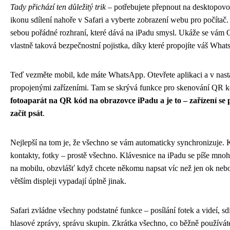
Tady přichází ten důležitý trik
– potřebujete přepnout na desktopovo
ikonu sdílení nahoře v Safari a vyberte zobrazení webu pro počítač
sebou pořádné rozhraní, které dává na iPadu smysl. Ukáže se vám 
vlastně taková bezpečnostní pojistka, díky které propojíte váš Wha
Teď vezměte mobil, kde máte WhatsApp. Otevřete aplikaci a v nasta
propojenými zařízeními. Tam se skrývá funkce pro skenování QR 
fotoaparát na QR kód na obrazovce iPadu a je to – zařízení se 
začít psát
.
Nejlepší na tom je, že všechno se vám automaticky synchronizuje.
kontakty, fotky – prostě všechno. Klávesnice na iPadu se píše mno
na mobilu, obzvlášť když chcete někomu napsat víc než jen ok neb
větším displeji vypadají úplně jinak.
Safari zvládne všechny podstatné funkce – posílání fotek a videí, s
hlasové zprávy, správu skupin. Zkrátka všechno, co běžně používát