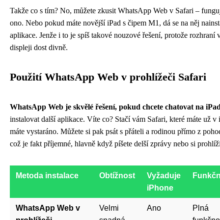
Takže co s tím? No, můžete zkusit WhatsApp Web v Safari – funguje
ono. Nebo pokud máte novější iPad s čipem M1, dá se na něj nainst
aplikace. Jenže i to je spíš takové nouzové řešení, protože rozhran
displeji dost divně.
Použití WhatsApp Web v prohlížeči Safari
WhatsApp Web je skvělé řešení, pokud chcete chatovat na iPa
instalovat další aplikace. Víte co? Stačí vám Safari, které máte už 
máte vystaráno. Můžete si pak psát s přáteli a rodinou přímo z pohod
což je fakt příjemné, hlavně když píšete delší zprávy nebo si prohlíží
Metoda instalace
Obtížnost
Vyžaduje
Funkčn
iPhone
WhatsApp Web v
Velmi
Ano
Plná