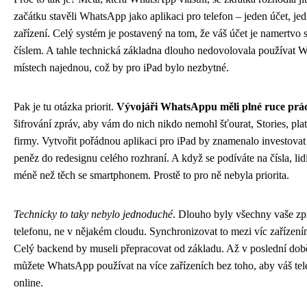
začátku stavěli WhatsApp jako aplikaci pro telefon – jeden účet, jed
zařízení. Celý systém je postavený na tom, že váš účet je namertvo 
číslem. A tahle technická základna dlouho nedovolovala používat 
místech najednou, což by pro iPad bylo nezbytné.
Pak je tu otázka priorit.
Vývojáři WhatsAppu měli plné ruce prác
šifrování zpráv, aby vám do nich nikdo nemohl šťourat, Stories, plat
firmy. Vytvořit pořádnou aplikaci pro iPad by znamenalo investovat
peněz do redesignu celého rozhraní. A když se podíváte na čísla, lid
méně než těch se smartphonem. Prostě to pro ně nebyla priorita.
Technicky to taky nebylo jednoduché
. Dlouho byly všechny vaše zp
telefonu, ne v nějakém cloudu. Synchronizovat to mezi víc zařízení
Celý backend by museli přepracovat od základu. Až v poslední době 
můžete WhatsApp používat na více zařízeních bez toho, aby váš tel
online.