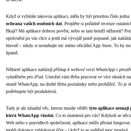
Když si vybíráte takovou aplikaci, měla by být prioritou číslo jedna
ochrana vašich osobních dat
. Projděte si pořádně recenze ostatních
říkají? Má aplikace dobrou pověst, nebo se tam hemží stížnosti? Podí
oprávnění po vás chce a jestli má vývojář jasně popsané, jak nakládá
hlavně – nikdy si nestahujte nic mimo oficiální App Store. To by m
špatně.
Některé aplikace nabízejí
přístup k webové verzi WhatsApp v prostř
vyladěném pro iPad
. Umožní vám třeba pracovat ve více oknách na
straně WhatsApp, na druhé třeba poznámky nebo prohlížeč. To je s
potřebujete být produktivní.
Tady je ale zásadní věc, kterou musíte vědět:
tyto aplikace nemají
která WhatsApp vlastní
. Co to znamená pro vás? Kdykoli se ně
Web nebo v pravidlech společnosti, aplikace může přestat fungovat
mohli dokonce zablokovat účet – i když to se naštěstí moc nestává.