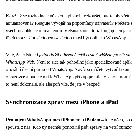
Když už se rozhodnete nějakou aplikaci vyzkoušet, buďte obezřetní.
aktualizovaná? Reaguje vývojář na připomínky uživatelů? Přečtěte s
všechno aplikace umí a neumí. Většina z nich totiž funguje jen jako
iPadem a vaším telefonem – telefon musí být online a WhatsApp na
Víte, že existuje i
jednodušší a bezpečnější cesta? Můžete prostě otev
WhatsApp Web
. Není to sice tak pohodlné jako specializovaná aplika
oficiální řešení přímo od WhatsApp. Navíc si můžete vytvořit iko
obrazovce a budete mít k WhatsApp přístup prakticky jako k normá
to není dokonalé, ale alespoň víte, že jste v bezpečí.
Synchronizace zpráv mezi iPhone a iPad
Propojení WhatsAppu mezi iPhonem a iPadem
– to je něco, po
spousta z nás. Kdo by nechtěl pohodlně psát zprávy na větší obrazov