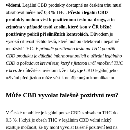
vědomí
. Legální CBD produkty dostupné na českém trhu musí
obsahovat méně než 0,3 % THC.
Přesto i legální CBD
produkty mohou vést k pozitivnímu testu na drogy, a to
zejména v případě testů ze slin, které jsou v ČR běžně
používány policií při silničních kontrolách
. Důvodem je
vysoká citlivost těchto testů, které mohou detekovat i nepatrné
množství THC.
V případě pozitivního testu na THC po užití
CBD produktu je důležité informovat policii o užívání legálního
CBD a požadovat krevní test, který s jistotou určí množství THC
v krvi.
Je důležité si uvědomit, že i když je CBD legální, jeho
užívání před jízdou může vést k nepříjemným komplikacím.
Může CBD vyvolat falešně pozitivní test?
V České republice je legální pouze CBD s obsahem THC do
0,3 %. I když je obsah THC v legálním CBD velmi nízký,
existuje možnost, že by mohl vyvolat falešně pozitivní test na