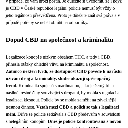
v případě, že vám hrozí postih. Je důležité si uvědomit, že i když
je CBD v České republice legální, policie nemusí být vždy o
jeho legálnosti přesvědčena. Proto je důležité znát svá práva a v
případě potřeby se nebát obrátit na odborníky.
Dopad CBD na společnost a kriminalitu
Legalizace konopí s nízkým obsahem THC, a tedy i CBD,
přinesla otázky ohledně vlivu na kriminalitu a společnost.
Zatímco někteří tvrdí, že dostupnost CBD povede k nárůstu
užívání drog a kriminality, studie ukazují spíše opačný
trend.
Kriminalita spojená s marihuanou, jako je černý trh a
násilné trestné činy související s drogami, by mohla s regulací a
legalizací klesnout. Policie by se mohla zaměřit na závažnější
trestnou činnost.
Vztah mezi CBD a policií se tak s legalizací
mění.
Dříve se policie setkávala s CBD především v souvislosti
s nelegálním konopím.
Dnes je policie konfrontována s novou