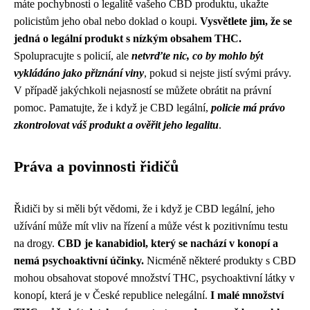
máte pochybnosti o legalitě vašeho CBD produktu, ukažte
policistům jeho obal nebo doklad o koupi.
Vysvětlete jim, že se
jedná o legální produkt s nízkým obsahem THC.
Spolupracujte s policií, ale
netvrďte nic, co by mohlo být
vykládáno jako přiznání viny
, pokud si nejste jistí svými právy.
V případě jakýchkoli nejasností se můžete obrátit na právní
pomoc. Pamatujte, že i když je CBD legální,
policie má právo
zkontrolovat váš produkt a ověřit jeho legalitu
.
Práva a povinnosti řidičů
Řidiči by si měli být vědomi, že i když je CBD legální, jeho
užívání může mít vliv na řízení a může vést k pozitivnímu testu
na drogy.
CBD je kanabidiol, který se nachází v konopí a
nemá psychoaktivní účinky.
Nicméně některé produkty s CBD
mohou obsahovat stopové množství THC, psychoaktivní látky v
konopí, která je v České republice nelegální.
I malé množství