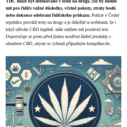
THC může být detekováno v testu na drogy, což by mohlo
mít pro řidiče vážné důsledky, včetně pokuty, ztráty bodů
nebo dokonce odebrání řidičského průkazu.
Policie v České
republice provádí testy na drogy a je důležité si uvědomit, že i
když užíváte CBD legálně, stále můžete mít pozitivní test.
Doporučuje se proto před jízdou neužívat žádné produkty s
obsahem CBD, abyste se vyhnuli případným komplikacím.