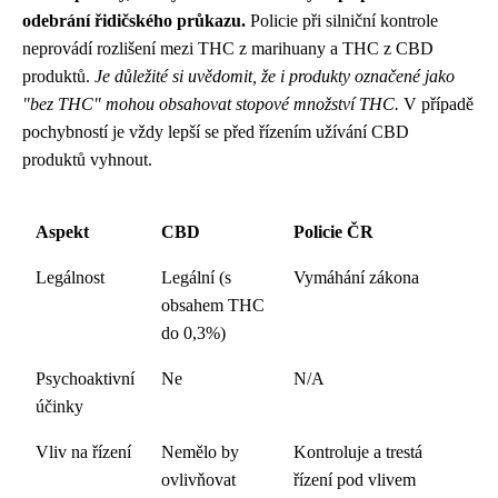
odebrání řidičského průkazu.
Policie při silniční kontrole
neprovádí rozlišení mezi THC z marihuany a THC z CBD
produktů.
Je důležité si uvědomit, že i produkty označené jako
"bez THC" mohou obsahovat stopové množství THC.
V případě
pochybností je vždy lepší se před řízením užívání CBD
produktů vyhnout.
Aspekt
CBD
Policie ČR
Legálnost
Legální (s
Vymáhání zákona
obsahem THC
do 0,3%)
Psychoaktivní
Ne
N/A
účinky
Vliv na řízení
Nemělo by
Kontroluje a trestá
ovlivňovat
řízení pod vlivem