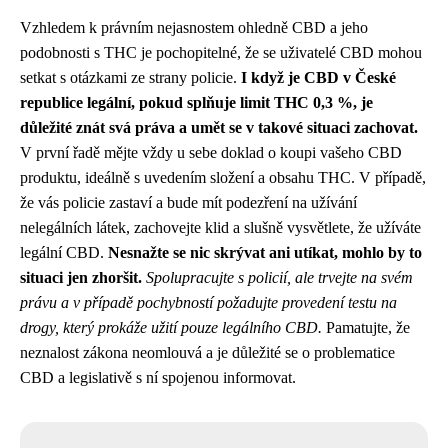
Vzhledem k právním nejasnostem ohledně CBD a jeho
podobnosti s THC je pochopitelné, že se uživatelé CBD mohou
setkat s otázkami ze strany policie.
I když je CBD v České
republice legální, pokud splňuje limit THC 0,3 %, je
důležité znát svá práva a umět se v takové situaci zachovat.
V první řadě mějte vždy u sebe doklad o koupi vašeho CBD
produktu, ideálně s uvedením složení a obsahu THC. V případě,
že vás policie zastaví a bude mít podezření na užívání
nelegálních látek, zachovejte klid a slušně vysvětlete, že užíváte
legální CBD.
Nesnažte se nic skrývat ani utíkat, mohlo by to
situaci jen zhoršit.
Spolupracujte s policií, ale trvejte na svém
právu a v případě pochybností požadujte provedení testu na
drogy, který prokáže užití pouze legálního CBD.
Pamatujte, že
neznalost zákona neomlouvá a je důležité se o problematice
CBD a legislativě s ní spojenou informovat.