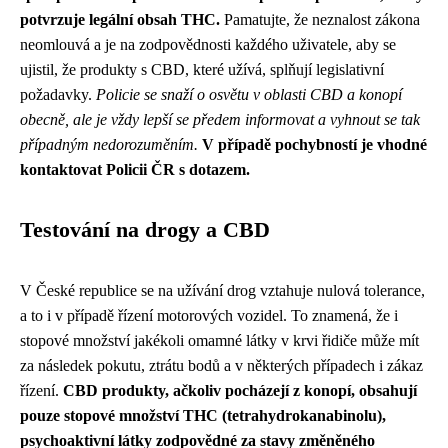
potvrzuje legální obsah THC.
Pamatujte, že neznalost zákona
neomlouvá a je na zodpovědnosti každého uživatele, aby se
ujistil, že produkty s CBD, které užívá, splňují legislativní
požadavky.
Policie se snaží o osvětu v oblasti CBD a konopí
obecně, ale je vždy lepší se předem informovat a vyhnout se tak
případným nedorozuměním.
V případě pochybností je vhodné
kontaktovat Policii ČR s dotazem.
Testování na drogy a CBD
V České republice se na užívání drog vztahuje nulová tolerance,
a to i v případě řízení motorových vozidel. To znamená, že i
stopové množství jakékoli omamné látky v krvi řidiče může mít
za následek pokutu, ztrátu bodů a v některých případech i zákaz
řízení.
CBD produkty, ačkoliv pocházejí z konopí, obsahují
pouze stopové množství THC (tetrahydrokanabinolu),
psychoaktivní látky zodpovědné za stavy změněného