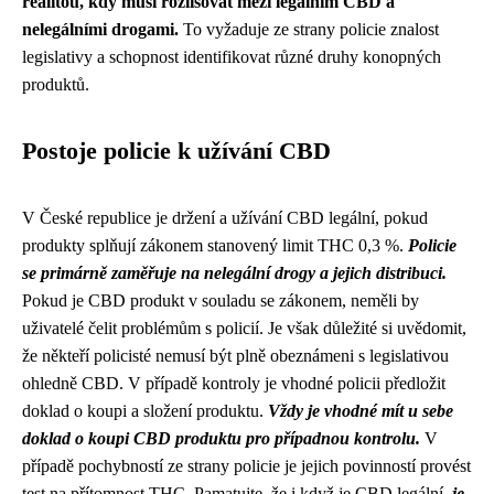
realitou, kdy musí rozlišovat mezi legálním CBD a
nelegálními drogami.
To vyžaduje ze strany policie znalost
legislativy a schopnost identifikovat různé druhy konopných
produktů.
Postoje policie k užívání CBD
V České republice je držení a užívání CBD legální, pokud
produkty splňují zákonem stanovený limit THC 0,3 %.
Policie
se primárně zaměřuje na nelegální drogy a jejich distribuci.
Pokud je CBD produkt v souladu se zákonem, neměli by
uživatelé čelit problémům s policií. Je však důležité si uvědomit,
že někteří policisté nemusí být plně obeznámeni s legislativou
ohledně CBD. V případě kontroly je vhodné policii předložit
doklad o koupi a složení produktu.
Vždy je vhodné mít u sebe
doklad o koupi CBD produktu pro případnou kontrolu.
V
případě pochybností ze strany policie je jejich povinností provést
test na přítomnost THC. Pamatujte, že i když je CBD legální,
je