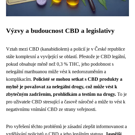
Výzvy a budoucnost CBD a legislativy
Vztah mezi CBD (kanabidiolem) a policií je v České republice
stále komplexní a vyvíjející se oblastí. Přestože je CBD legální,
pokud obsahuje méně než 0,3 % THC, jeho podobnost s
nelegální marihuanou může vést k nedorozuměním a
komplikacím.
Policisté se mohou setkat s CBD produkty a
mylně je považovat za nelegální drogy, což může vést k
zbytečným zadržením, prohlídkám a testům na drogy.
To je
pro uživatele CBD stresující a časově náročné a může to vést k
negativnímu vnímání CBD ze strany veřejnosti.
Pro vyřešení těchto problémů je zásadní zlepšit informovanost a
vzdělávání policistů o CBD a jeho legálním statusu.
Jasnější