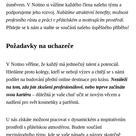
úsměvem. V Notino si vážíme každého člena našeho týmu a
podporujeme jeho rozvoj.
Nabízíme atraktivní benefity, možnost
profesního růstu a práci v přátelském a motivujícím prostředí.
Přidejte se k nám a staňte se součástí našeho úspěšného příběhu!
Požadavky na uchazeče
V Notino věříme, že každý má jedinečný talent a potenciál.
Hledáme proto kolegy, kteří se nebojí výzev a chtějí se s námi
podílet na budování přední online destinace pro krásu.
Nezáleží
na tom, zda jste zkušení profesionálové, nebo teprve začínáte
svou kariéru
– důležitá je vaše chuť učit se novým věcem a
nadšení pro svět kosmetiky a parfémů.
U nás získáte možnost pracovat v dynamickém a inspirativním
prostředí s přátelskou atmosférou. Budete součástí
mezinárodního týmu, kde se vaše nápady a názory skutečně