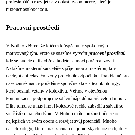
profesionálů a rozvíjet se v oblasti e-commerce, která je
budoucností obchodu.
Pracovní prostředí
V Notino věříme, že klíčem k úspěchu je spokojený a
motivovaný tým. Proto se snažíme vytvořit
pracovní prostředí
,
kde se budete cítit dobře a budete se moci plně realizovat.
Nabízíme moderní kanceláře s příjemnou atmosférou, kde
nechybí ani relaxační zóny pro chvíle odpočinku. Pravidelně pro
naše zaměstnance pořádáme společné akce a teambuildingy,
které posilují vztahy v kolektivu. Věříme v otevřenou
komunikaci a podporujeme sdílení nápadů napříč celou firmou.
Díky tomu se u nás i noví kolegové rychle zabydlí a stávají se
součástí sehraného týmu. V Notino máte možnost učit se od
nejlepších ve svém oboru a rozvíjet svůj potenciál. Mnoho
našich kolegů, kteří u nás začínali na juniorských pozicích, dnes