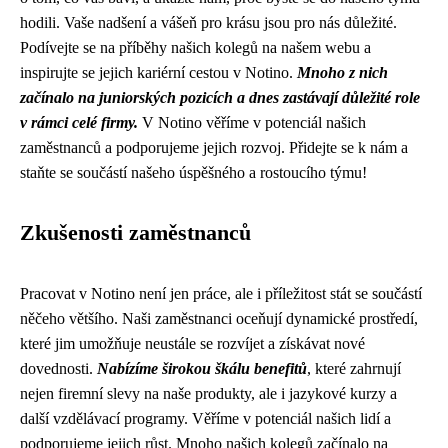
hodili. Vaše nadšení a vášeň pro krásu jsou pro nás důležité.
Podívejte se na příběhy našich kolegů na našem webu a
inspirujte se jejich kariérní cestou v Notino.
Mnoho z nich
začínalo na juniorských pozicích a dnes zastávají důležité role
v rámci celé firmy.
V Notino věříme v potenciál našich
zaměstnanců a podporujeme jejich rozvoj. Přidejte se k nám a
staňte se součástí našeho úspěšného a rostoucího týmu!
Zkušenosti zaměstnanců
Pracovat v Notino není jen práce, ale i příležitost stát se součástí
něčeho většího. Naši zaměstnanci oceňují dynamické prostředí,
které jim umožňuje neustále se rozvíjet a získávat nové
dovednosti.
Nabízíme širokou škálu benefitů
, které zahrnují
nejen firemní slevy na naše produkty, ale i jazykové kurzy a
další vzdělávací programy. Věříme v potenciál našich lidí a
podporujeme jejich růst. Mnoho našich kolegů začínalo na