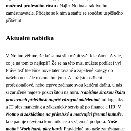
možnost profesního růstu
dělají z Notina atraktivního
zaměstnavatele. Přidejte se k nim a staňte se součástí úspěšného
příběhu!
Aktuální nabídka
V Notino věříme, že krása má sílu měnit svět k lepšímu. A víte,
co je na tom to nejlepší? Že se na této misi můžete podílet i vy!
Právě teď hledáme nové talentované a zapálené kolegy do
našeho neustále rostoucího týmu. Ať už jste ostřílení
profesionálové, nebo teprve začínáte svou kariérní dráhu, u nás
si zaručeně najdete pozici šitou na míru.
Nabízíme širokou škálu
pracovních příležitostí napříč různými odděleními
, od logistiky
a IT přes marketing a zákaznický servis až po finance a HR.
V
Notino si zakládáme na přátelské a motivující firemní kultuře
,
kde panuje otevřená komunikace a vzájemná podpora.
Naše
motto? Work hard, play hard!
Pravidelně pro naše zaměstnance