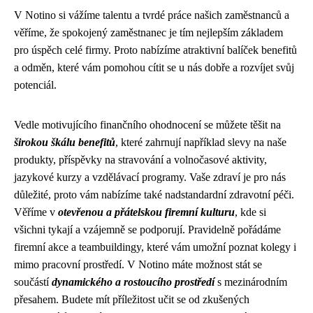
V Notino si vážíme talentu a tvrdé práce našich zaměstnanců a
věříme, že spokojený zaměstnanec je tím nejlepším základem
pro úspěch celé firmy. Proto nabízíme atraktivní balíček benefitů
a odměn, které vám pomohou cítit se u nás dobře a rozvíjet svůj
potenciál.
Vedle motivujícího finančního ohodnocení se můžete těšit na
širokou škálu benefitů
, které zahrnují například slevy na naše
produkty, příspěvky na stravování a volnočasové aktivity,
jazykové kurzy a vzdělávací programy. Vaše zdraví je pro nás
důležité, proto vám nabízíme také nadstandardní zdravotní péči.
Věříme v
otevřenou a přátelskou firemní kulturu
, kde si
všichni tykají a vzájemně se podporují. Pravidelně pořádáme
firemní akce a teambuildingy, které vám umožní poznat kolegy i
mimo pracovní prostředí. V Notino máte možnost stát se
součástí
dynamického a rostoucího prostředí
s mezinárodním
přesahem. Budete mít příležitost učit se od zkušených