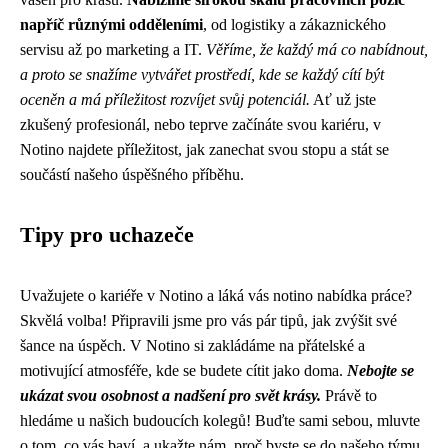
napříč různými odděleními
, od logistiky a zákaznického
servisu až po marketing a IT.
Věříme, že každý má co nabídnout,
a proto se snažíme vytvářet prostředí, kde se každý cítí být
oceněn a má příležitost rozvíjet svůj potenciál.
Ať už jste
zkušený profesionál, nebo teprve začínáte svou kariéru, v
Notino najdete příležitost, jak zanechat svou stopu a stát se
součástí našeho úspěšného příběhu.
Tipy pro uchazeče
Uvažujete o kariéře v Notino a láká vás notino nabídka práce?
Skvělá volba! Připravili jsme pro vás pár tipů, jak zvýšit své
šance na úspěch. V Notino si zakládáme na přátelské a
motivující atmosféře, kde se budete cítit jako doma.
Nebojte se
ukázat svou osobnost a nadšení pro svět krásy.
Právě to
hledáme u našich budoucích kolegů! Buďte sami sebou, mluvte
o tom, co vás baví, a ukažte nám, proč byste se do našeho týmu