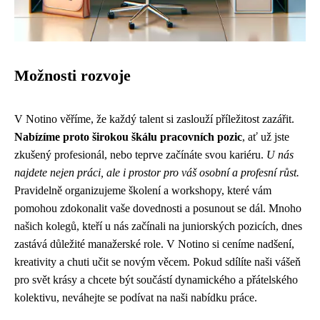
Možnosti rozvoje
V Notino věříme, že každý talent si zaslouží příležitost zazářit.
Nabízíme proto širokou škálu pracovních pozic
, ať už jste
zkušený profesionál, nebo teprve začínáte svou kariéru.
U nás
najdete nejen práci, ale i prostor pro váš osobní a profesní růst.
Pravidelně organizujeme školení a workshopy, které vám
pomohou zdokonalit vaše dovednosti a posunout se dál. Mnoho
našich kolegů, kteří u nás začínali na juniorských pozicích, dnes
zastává důležité manažerské role. V Notino si ceníme nadšení,
kreativity a chuti učit se novým věcem. Pokud sdílíte naši vášeň
pro svět krásy a chcete být součástí dynamického a přátelského
kolektivu, neváhejte se podívat na naši nabídku práce.