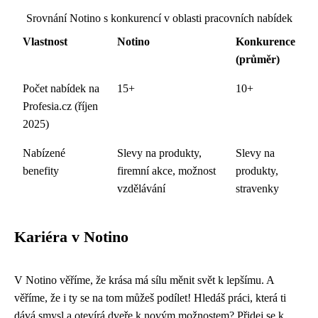
Srovnání Notino s konkurencí v oblasti pracovních nabídek
Vlastnost
Notino
Konkurence
(průměr)
Počet nabídek na
15+
10+
Profesia.cz (říjen
2025)
Nabízené
Slevy na produkty,
Slevy na
benefity
firemní akce, možnost
produkty,
vzdělávání
stravenky
Kariéra v Notino
V Notino věříme, že krása má sílu měnit svět k lepšímu. A
věříme, že i ty se na tom můžeš podílet! Hledáš práci, která ti
dává smysl a otevírá dveře k novým možnostem? Přidej se k