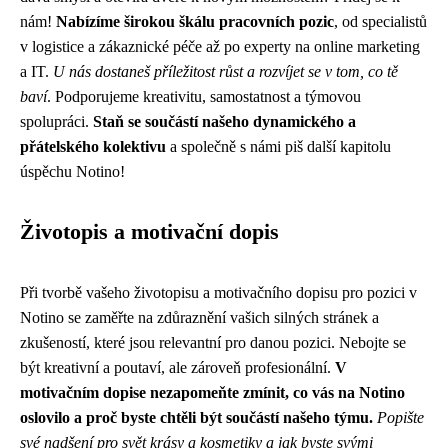
nám!
Nabízíme širokou škálu pracovních pozic
, od specialistů
v logistice a zákaznické péče až po experty na online marketing
a IT.
U nás dostaneš příležitost růst a rozvíjet se v tom, co tě
baví
. Podporujeme kreativitu, samostatnost a týmovou
spolupráci.
Staň se součástí našeho dynamického a
přátelského kolektivu
a společně s námi piš další kapitolu
úspěchu Notino!
Životopis a motivační dopis
Při tvorbě vašeho životopisu a motivačního dopisu pro pozici v
Notino se zaměřte na zdůraznění vašich silných stránek a
zkušeností, které jsou relevantní pro danou pozici. Nebojte se
být kreativní a poutaví, ale zároveň profesionální.
V
motivačním dopise nezapomeňte zmínit, co vás na Notino
oslovilo a proč byste chtěli být součástí našeho týmu.
Popište
své nadšení pro svět krásy a kosmetiky a jak byste svými