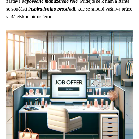
zastává
odpovědné manažerské role
. Přidejte se k nám a staňte
se součástí
inspirativního prostředí
, kde se snoubí vášnivá práce
s přátelskou atmosférou.