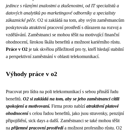
jedince s různými znalostmi a zkušenostmi, od IT specialistů a
datových analytiků po marketingové odborníky a specialisty
zákaznické péče.
O2 si zakládá na tom, aby svým zaměstnancům
poskytovala atraktivní pracovní prostředí s důrazem na rozvoj a
vzdělávání. Zaměstnanci se mohou těšit na motivující finanční
ohodnocení, širokou škálu benefitů a možnost kariérního růstu.
Práce v O2
je tak skvělou příležitostí pro ty, kteří hledají stabilní
a perspektivní zaměstnání v oblasti telekomunikací.
Výhody práce v o2
Pracovat pro lídra na poli telekomunikací s sebou přináší řadu
benefitů.
O2 si zakládá na tom, aby se jeho zaměstnanci cítili
spokojení a motivovaní.
Firma proto nabízí
atraktivní platové
ohodnocení
s celou řadou benefitů, jako jsou stravenky, penzijní
připojištění, sick days a další. Zaměstnanci se také mohou těšit
na
příjemné pracovní prostředí
a možnost profesního růstu. O2