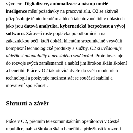
vývojem.
Digitalizace, automatizace a nástup umělé
inteligence
mění požadavky na pracovní sílu. O2 se aktivně
přizpůsobuje těmto trendům a hledá talentované lidi v oblastech
jako jsou
datová analytika, kybernetická bezpečnost a vývoj
softwaru
. Zároveň roste poptávka po odbornících na
zákaznickou péči, kteří dokáží klientům srozumitelně vysvětlit
komplexní technologické produkty a služby.
O2 si uvědomuje
důležitost adaptability a neustálého vzdělávání
. Proto investuje
do rozvoje svých zaměstnanců a nabízí jim širokou škálu školení
a benefitů. Práce v O2 tak otevírá dveře do světa moderních
technologií a poskytuje možnost stát se součástí stabilní a
inovativní společnosti.
Shrnutí a závěr
Práce v O2, předním telekomunikačním operátorovi v České
republice, nabízí širokou škálu benefitů a příležitostí k rozvoji.