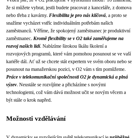
že si můžete vybrat, jestli budete pracovat z kanceláře, z domova
nebo třeba z kavárny.
Flexibilita je pro nás klíčová
, a proto se
snažíme vycházet vstříc individuálním potřebám našich
zaměstnanců. Věříme, že spokojený zaměstnanec je produktivní
zaměstnanec.
Kromě flexibility se v O2 také zaměřujeme na
rozvoj našich lidí
. Nabízíme širokou škálu školení a
rozvojových programů, které vám pomohou posunout se ve vaší
kariéře dál. Ať už se chcete stát expertem ve svém oboru nebo se
posunout na manažerskou pozici, v O2 vám s tím pomůžeme.
Práce v telekomunikační společnosti O2 je dynamická a plná
výzev
. Neustále se rozvíjíme a přicházíme s novými
technologiemi, což vám dává možnost učit se novým věcem a
být stále o krok napřed.
Možnosti vzdělávání
V dynamicky se rozvíjejícím světě telekomunikací je
průběžné