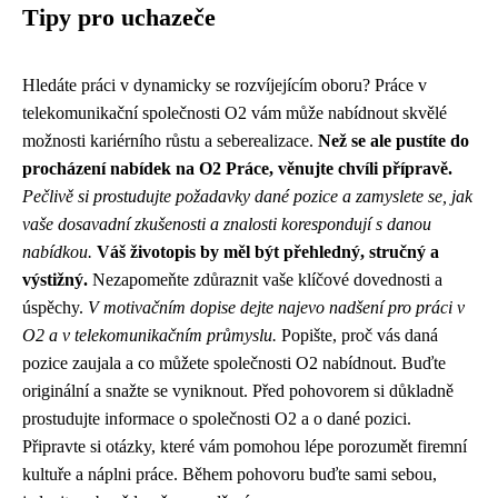
Tipy pro uchazeče
Hledáte práci v dynamicky se rozvíjejícím oboru? Práce v
telekomunikační společnosti O2 vám může nabídnout skvělé
možnosti kariérního růstu a seberealizace.
Než se ale pustíte do
procházení nabídek na O2 Práce, věnujte chvíli přípravě.
Pečlivě si prostudujte požadavky dané pozice a zamyslete se, jak
vaše dosavadní zkušenosti a znalosti korespondují s danou
nabídkou.
Váš životopis by měl být přehledný, stručný a
výstižný.
Nezapomeňte zdůraznit vaše klíčové dovednosti a
úspěchy.
V motivačním dopise dejte najevo nadšení pro práci v
O2 a v telekomunikačním průmyslu.
Popište, proč vás daná
pozice zaujala a co můžete společnosti O2 nabídnout. Buďte
originální a snažte se vyniknout. Před pohovorem si důkladně
prostudujte informace o společnosti O2 a o dané pozici.
Připravte si otázky, které vám pomohou lépe porozumět firemní
kultuře a náplni práce. Během pohovoru buďte sami sebou,