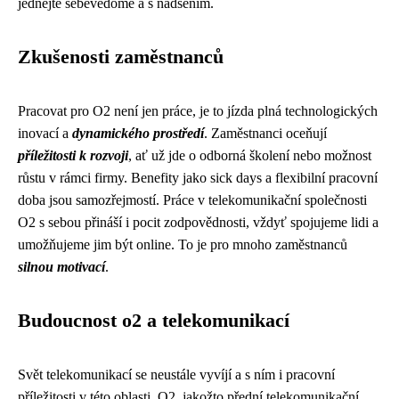
jednejte sebevědomě a s nadšením.
Zkušenosti zaměstnanců
Pracovat pro O2 není jen práce, je to jízda plná technologických
inovací a
dynamického prostředí
. Zaměstnanci oceňují
příležitosti k rozvoji
, ať už jde o odborná školení nebo možnost
růstu v rámci firmy. Benefity jako sick days a flexibilní pracovní
doba jsou samozřejmostí. Práce v telekomunikační společnosti
O2 s sebou přináší i pocit zodpovědnosti, vždyť spojujeme lidi a
umožňujeme jim být online. To je pro mnoho zaměstnanců
silnou motivací
.
Budoucnost o2 a telekomunikací
Svět telekomunikací se neustále vyvíjí a s ním i pracovní
příležitosti v této oblasti. O2, jakožto přední telekomunikační