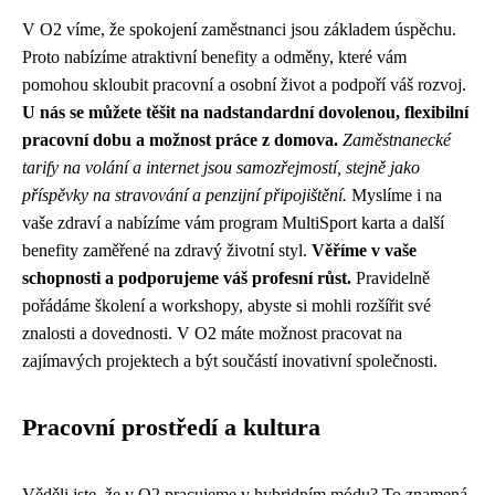
V O2 víme, že spokojení zaměstnanci jsou základem úspěchu.
Proto nabízíme atraktivní benefity a odměny, které vám
pomohou skloubit pracovní a osobní život a podpoří váš rozvoj.
U nás se můžete těšit na nadstandardní dovolenou, flexibilní
pracovní dobu a možnost práce z domova.
Zaměstnanecké
tarify na volání a internet jsou samozřejmostí, stejně jako
příspěvky na stravování a penzijní připojištění.
Myslíme i na
vaše zdraví a nabízíme vám program MultiSport karta a další
benefity zaměřené na zdravý životní styl.
Věříme v vaše
schopnosti a podporujeme váš profesní růst.
Pravidelně
pořádáme školení a workshopy, abyste si mohli rozšířit své
znalosti a dovednosti. V O2 máte možnost pracovat na
zajímavých projektech a být součástí inovativní společnosti.
Pracovní prostředí a kultura
Věděli jste, že v O2 pracujeme v hybridním módu? To znamená,