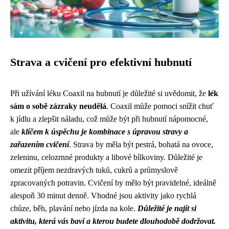
Strava a cvičení pro efektivní hubnutí
Při užívání léku Coaxil na hubnutí je důležité si uvědomit, že
lék
sám o sobě zázraky neudělá
. Coaxil může pomoci snížit chuť
k jídlu a zlepšit náladu, což může být při hubnutí nápomocné,
ale
klíčem k úspěchu je kombinace s úpravou stravy a
zařazením cvičení
. Strava by měla být pestrá, bohatá na ovoce,
zeleninu, celozrnné produkty a libové bílkoviny. Důležité je
omezit příjem nezdravých tuků, cukrů a průmyslově
zpracovaných potravin. Cvičení by mělo být pravidelné, ideálně
alespoň 30 minut denně. Vhodné jsou aktivity jako rychlá
chůze, běh, plavání nebo jízda na kole.
Důležité je najít si
aktivitu, která vás baví a kterou budete dlouhodobě dodržovat.