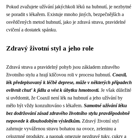
Pokud zvažujete užívání jakýchkoli léků na hubnutí, je nezbytné
se poradit s lékařem. Existuje mnoho jiných, bezpečnějších a
osvědčených metod hubnutí, jako je zdravá strava, pravidelné
cvičení a dostatek spánku.
Zdravý životní styl a jeho role
Zdravá strava a pravidelný pohyb jsou základem zdravého
životního stylu a hrají klíčovou roli v procesu hubnutí.
Coaxil,
lék předepisovaný k léčbě deprese, může v některých případech
ovlivnit chuť k jídlu a vést k úbytku hmotnosti.
Je však důležité
si uvědomit, že Coaxil není lék na hubnutí a jeho užívání by
mělo být vždy konzultováno s lékařem.
Samotné užívání léku
bez dodržování zásad zdravého životního stylu pravděpodobně
nepovede k dlouhodobým výsledkům.
Zdravý životní styl
zahrnuje vyváženou stravu bohatou na ovoce, zeleninu a
celozrnné produkty, a naopak omezuje nezdravé tuky, cukry a