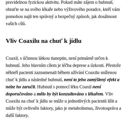
pravidelnou fyzickou aktivitu. Pokud máte zájem o hubnutí,
obraťte se na svého lékaře nebo výživového poradce, kteří vám
pomohou najít ten správný a bezpečný způsob, jak dosáhnout
vašich cílů.
Vliv Coaxilu na chuť k jídlu
Coaxil, s účinnou látkou tianeptin, není primárně určen k
hubnutí. Jeho hlavním cílem je léčba deprese a úzkosti. Přestože
někteří pacienti zaznamenali během užívání Coaxilu sníženou
chuť k jídlu a následné hubnutí,
není to jeho zamýšlený efekt a
nelze ho zaručit
. Hubnutí s pomocí léku Coaxil
není
doporučováno
a
mělo by být konzultováno s lékařem
. Vliv
Coaxilu na chuť k jídlu se může u jednotlivých pacientů lišit a
může být ovlivněn faktory, jako je metabolismus, životospráva a
další faktory.