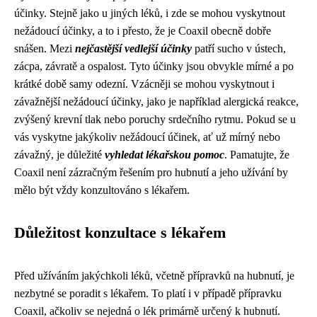
účinky. Stejně jako u jiných léků, i zde se mohou vyskytnout
nežádoucí účinky, a to i přesto, že je Coaxil obecně dobře
snášen. Mezi
nejčastější vedlejší účinky
patří sucho v ústech,
zácpa, závratě a ospalost. Tyto účinky jsou obvykle mírné a po
krátké době samy odezní. Vzácněji se mohou vyskytnout i
závažnější nežádoucí účinky, jako je například alergická reakce,
zvýšený krevní tlak nebo poruchy srdečního rytmu. Pokud se u
vás vyskytne jakýkoliv nežádoucí účinek, ať už mírný nebo
závažný, je důležité
vyhledat lékařskou pomoc
. Pamatujte, že
Coaxil není zázračným řešením pro hubnutí a jeho užívání by
mělo být vždy konzultováno s lékařem.
Důležitost konzultace s lékařem
Před užíváním jakýchkoli léků, včetně přípravků na hubnutí, je
nezbytné se poradit s lékařem. To platí i v případě přípravku
Coaxil, ačkoliv se nejedná o lék primárně určený k hubnutí.