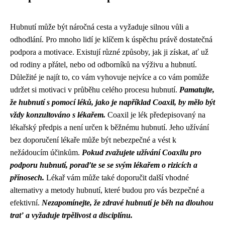
Hubnutí může být náročná cesta a vyžaduje silnou vůli a
odhodlání. Pro mnoho lidí je klíčem k úspěchu právě dostatečná
podpora a motivace. Existují různé způsoby, jak ji získat, ať už
od rodiny a přátel, nebo od odborníků na výživu a hubnutí.
Důležité je najít to, co vám vyhovuje nejvíce a co vám pomůže
udržet si motivaci v průběhu celého procesu hubnutí.
Pamatujte,
že hubnutí s pomocí léků, jako je například Coaxil, by mělo být
vždy konzultováno s lékařem.
Coaxil je lék předepisovaný na
lékařský předpis a není určen k běžnému hubnutí. Jeho užívání
bez doporučení lékaře může být nebezpečné a vést k
nežádoucím účinkům.
Pokud zvažujete užívání Coaxilu pro
podporu hubnutí, poraďte se se svým lékařem o rizicích a
přínosech.
Lékař vám může také doporučit další vhodné
alternativy a metody hubnutí, které budou pro vás bezpečné a
efektivní.
Nezapomínejte, že zdravé hubnutí je běh na dlouhou
trať a vyžaduje trpělivost a disciplínu.