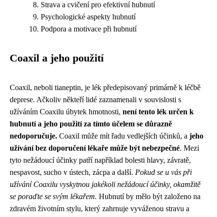
Strava a cvičení pro efektivní hubnutí
Psychologické aspekty hubnutí
Podpora a motivace při hubnutí
Coaxil a jeho použití
Coaxil, neboli tianeptin, je lék předepisovaný primárně k léčbě
deprese. Ačkoliv někteří lidé zaznamenali v souvislosti s
užíváním Coaxilu úbytek hmotnosti,
není tento lék určen k
hubnutí a jeho použití za tímto účelem se důrazně
nedoporučuje.
Coaxil může mít řadu vedlejších účinků, a
jeho
užívání bez doporučení lékaře může být nebezpečné
. Mezi
tyto nežádoucí účinky patří například bolesti hlavy, závratě,
nespavost, sucho v ústech, zácpa a další.
Pokud se u vás při
užívání Coaxilu vyskytnou jakékoli nežádoucí účinky, okamžitě
se poraďte se svým lékařem.
Hubnutí by mělo být založeno na
zdravém životním stylu, který zahrnuje vyváženou stravu a