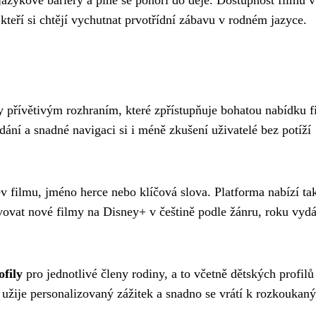
 jazykové bariéry a plně se ponoří do děje. Dostupnost filmů v
kteří si chtějí vychutnat prvotřídní zábavu v rodném jazyce.
y přívětivým rozhraním, které zpřístupňuje bohatou nabídku f
ání a snadné navigaci si i méně zkušení uživatelé bez potíží
ev filmu, jméno herce nebo klíčová slova. Platforma nabízí ta
vovat nové filmy na Disney+ v češtině podle žánru, roku vyd
ofily
pro jednotlivé členy rodiny, a to včetně dětských profilů
žije personalizovaný zážitek a snadno se vrátí k rozkoukan