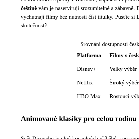
češtině
vám je naservírují srozumitelně a zábavně. D
vychutnají filmy bez nutnosti číst titulky. Pusťte si
skutečností!
Srovnání dostupnosti čes
Platforma
Filmy s če
Disney+
Velký výběr
Netflix
Široký výběr
HBO Max
Rostoucí výb
Animované klasiky pro celou rodinu
Svět Disneyho je plný kouzelných příběhů a nezapo