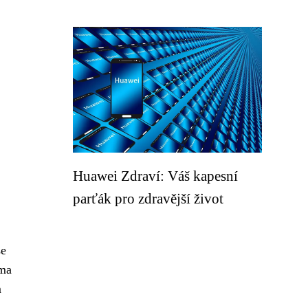
Huawei Zdraví: Váš kapesní
parťák pro zdravější život
se
rma
m