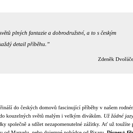
ětů plných fantazie a dobrodružství, a to s českým
aždý detail příběhu.
Zdeněk Dvořáč
+ přináší do českých domovů fascinující příběhy v našem rodn
u do kouzelných světů malým i velkým divákům.
Už žádné jaz
ky společně a sdílet nezapomenutelné zážitky. Ať už toužíte 
ěhu od Marvelu, nebo dojemné pohádce od Pixaru,
Disney+ fi