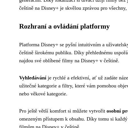
generacím. Díky lokalizaci si diváci užijí filmy bez
češtině na Disney+ je skvělou zprávou pro všechny, 
Rozhraní a ovládání platformy
Platforma Disney+ se pyšní intuitivním a uživatelsk
češtině širokému publiku. Díky přehlednému uspořád
najdou své oblíbené filmy na Disney+ v češtině.
Vyhledávání
je rychlé a efektivní, ať už zadáte náz
užitečné kategorie a filtry, které vám pomohou obje
nebo věkové kategorie.
Pro ještě větší komfort si můžete vytvořit
osobní pr
omezeným přístupem k obsahu. Díky tomu si každý u
filmům na Disney+ v češtině.