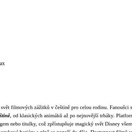
Max
svět filmových zážitků v češtině pro celou rodinu. Fanoušci 
štině
, od klasických animáků až po nejnovější trháky. Platfo
ngem nebo titulky, což zpřístupňuje magický svět Disney vše