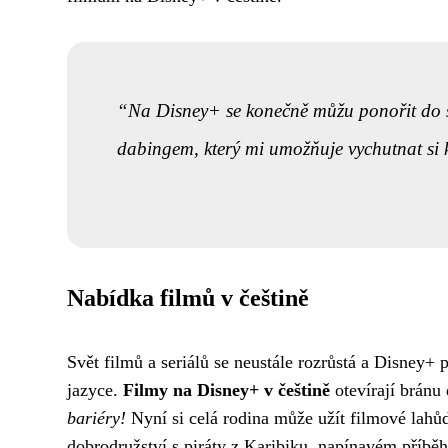
Na Disney+ se konečně můžu ponořit do sv
dabingem, který mi umožňuje vychutnat si k
Nabídka filmů v češtině
Svět filmů a seriálů se neustále rozrůstá a Disney
jazyce.
Filmy na Disney+ v češtině
otevírají brán
bariéry!
Nyní si celá rodina může užít filmové lahůd
dobrodružství s piráty z Karibiku, napínavém příb