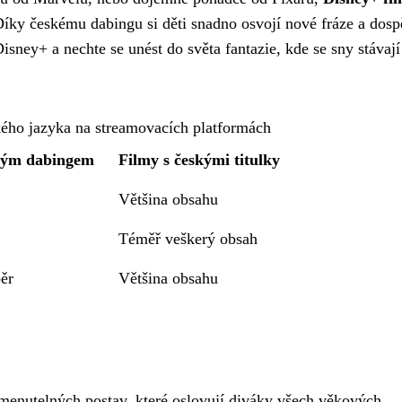
íky českému dabingu si děti snadno osvojí nové fráze a dospě
 Disney+ a nechte se unést do světa fantazie, kde se sny stávají
kého jazyka na streamovacích platformách
ským dabingem
Filmy s českými titulky
Většina obsahu
Téměř veškerý obsah
ěr
Většina obsahu
menutelných postav, které oslovují diváky všech věkových