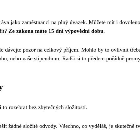
ráva jako zaměstnanci na plný úvazek. Můžete mít i dovoleno
dit?
Ze zákona máte 15 dní výpovědní dobu
.
le dávejte pozor na celkový příjem. Mohlo by to ovlivnit třeba
obu, nebo vaše stipendium. Radši si to předem pořádně promy
y
 to rozebrat bez zbytečných složitostí.
ešit žádné složité odvody. Všechno, co vyděláš, je skutečně tv