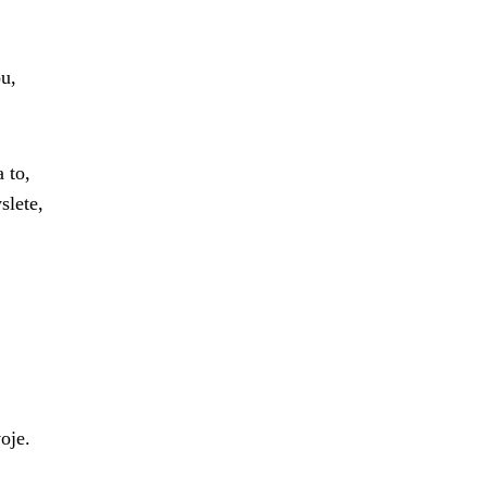
u,
 to,
slete,
oje.