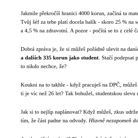
Jakmile překročíš hranici 4000 korun, začíná ta ma
Tvůj šéf za tebe platí docela balík - skoro 25 % na
a 4,5 % na zdravotní. A pozor - počítá se to z celé č
Dobrá zpráva je, že si můžeš pořádně ulevit na dan
a dalších 335 korun jako student
. Stačí podepsat 
to nikdo nechce, že?
Koukni na to takhle - když pracuješ na DPČ, můžeš m
ti je víc než 26 let? Tak bohužel, studentskou slevu u
Jak si to nejlíp naplánovat? Když můžeš, zkus udrže
tím, že část padne na odvody.
Hlavně nezapomeň dolo