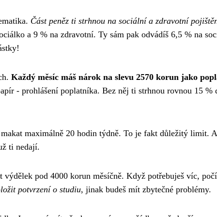
tematika.
Část peněz ti strhnou na sociální a zdravotní pojiště
 sociálko a 9 % na zdravotní. Ty sám pak odvádíš 6,5 % na soc
ástky!
ích.
Každý měsíc máš nárok na slevu 2570 korun jako popl
papír - prohlášení poplatníka. Bez něj ti strhnou rovnou 15 % 
akat maximálně 20 hodin týdně. To je fakt důležitý limit. A 
ž ti nedají.
t výdělek pod 4000 korun měsíčně. Když potřebuješ víc, počí
žit potvrzení o studiu
, jinak budeš mít zbytečné problémy.