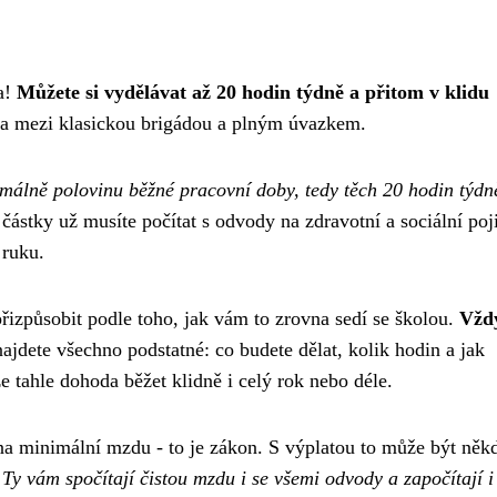
a!
Můžete si vydělávat až 20 hodin týdně a přitom v klidu
esta mezi klasickou brigádou a plným úvazkem.
imálně polovinu běžné pracovní doby, tedy těch 20 hodin týdn
ástky už musíte počítat s odvody na zdravotní a sociální poji
 ruku.
 přizpůsobit podle toho, jak vám to zrovna sedí se školou.
Vžd
najdete všechno podstatné: co budete dělat, kolik hodin a jak
 tahle dohoda běžet klidně i celý rok nebo déle.
a minimální mzdu - to je zákon. S výplatou to může být něk
.
Ty vám spočítají čistou mzdu i se všemi odvody a započítají i