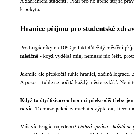
A zahraniční studenti? Platí pro ně úplně stejná pr
k pobytu.
Hranice příjmu pro studentské zdravo
Pro brigádníky na DPČ je fakt důležitý měsíční příj
měsíčně
- když vyděláš míň, nemusíš nic řešit, protož
Jakmile ale přeskočíš tuhle hranici, začíná legrace.
A pozor - tohle se počítá každý měsíc zvlášť. Není 
Když tu čtyřtisícovou hranici překročíš třeba jen o
navíc
. To může pěkně zamíchat s výplatou, kterou 
Máš víc brigád najednou?
Dobrá zpráva - každá se 