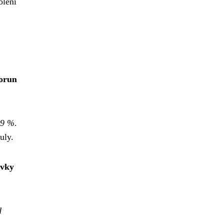
olení
korun
 9 %
.
uly.
ovky
d