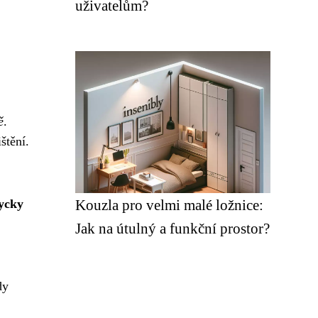
uživatelům?
ě
.
štění.
ycky
Kouzla pro velmi malé ložnice:
Jak na útulný a funkční prostor?
dy