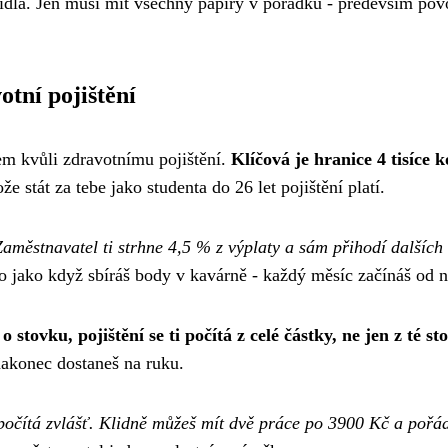
avidla. Jen musí mít všechny papíry v pořádku - především pov
tní pojištění
em kvůli zdravotnímu pojištění.
Klíčová je hranice 4 tisíce 
e stát za tebe jako studenta do 26 let pojištění platí.
Zaměstnavatel ti strhne 4,5 % z výplaty a sám přihodí dalších
to jako když sbíráš body v kavárně - každý měsíc začínáš od n
 stovku, pojištění se ti počítá z celé částky, ne jen z té st
nakonec dostaneš na ruku.
počítá zvlášť. Klidně můžeš mít dvě práce po 3900 Kč a pořá