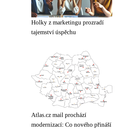
Holky z marketingu prozradí
tajemství úspěchu
Atlas.cz mail prochází
modernizací: Co nového přináší