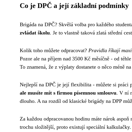
Co je DPČ a její základní podmínky
Brigáda na DPČ? Skvělá volba pro každého student
zvládat školu
. Je to vlastně taková zlatá střední c
Kolik toho můžete odpracovat?
Pravidla říkají max
Pozor ale na příjem nad 3500 Kč měsíčně - od téhle č
To znamená, že z výplaty dostanete o něco méně na
Nejlepší na DPČ je její flexibilita - můžete si práci
ale musíte mít s firmou písemnou smlouvu
. V ní 
dlouho. A na rozdíl od klasické brigády na DPP může
Za každou odpracovanou hodinu máte nárok aspoň n
trochu složitější, proto existují speciální kalkulačky