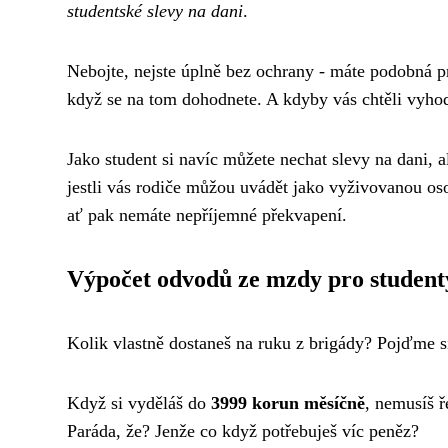
studentské slevy na dani
.
Nebojte, nejste úplně bez ochrany - máte podobná p
když se na tom dohodnete. A kdyby vás chtěli vyho
Jako student si navíc můžete nechat slevy na dani, a
jestli vás rodiče můžou uvádět jako vyživovanou os
ať pak nemáte nepříjemné překvapení.
Výpočet odvodů ze mzdy pro student
Kolik vlastně dostaneš na ruku z brigády? Pojďme si
Když si vyděláš do
3999 korun měsíčně
, nemusíš ř
Paráda, že? Jenže co když potřebuješ víc peněz?