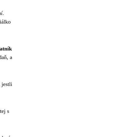
ní
.
iálko
atník
daň, a
jestli
tej s