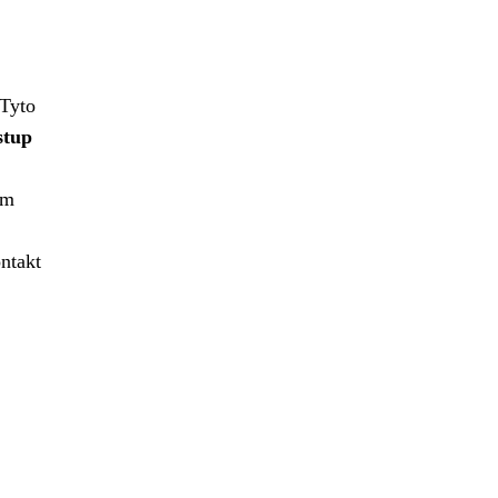
Tyto
stup
um
ntakt