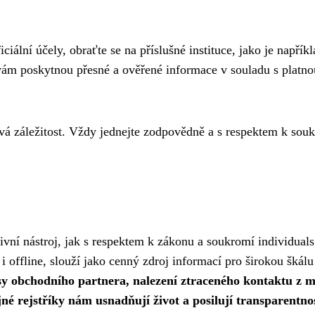
iciální účely, obraťte se na příslušné instituce, jako je napřík
 vám poskytnou přesné a ověřené informace v souladu s platno
ivá záležitost. Vždy jednejte zodpovědně a s respektem k sou
ivní nástroj, jak s respektem k zákonu a soukromí individuals 
e i offline, slouží jako cenný zdroj informací pro širokou škálu
sy obchodního partnera, nalezení ztraceného kontaktu z m
jné rejstříky nám usnadňují život a posilují transparentno