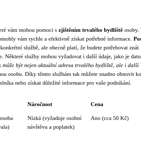
které vám mohou pomoci s
zjištěním trvalého bydliště
osoby. 
pomohly vám rychle a efektivně získat potřebné informace.
Po
a konkrétní službě, ale obecně platí, že budete potřebovat znát
e. Některé služby mohou vyžadovat i další údaje, jako je dat
může být nejen aktuální adresa trvalého bydliště, ale i další
nou osobu.
Díky těmto službám tak můžete snadno obnovit ko
slníka nebo získat důležité informace pro vaše podnikání.
Náročnost
Cena
 osoba
Nízká (vyžaduje osobní
Ano (cca 50 Kč)
ala)
návštěvu a poplatek)