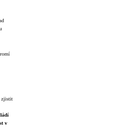
lad
u
kromí
zjistit
ládí
st v