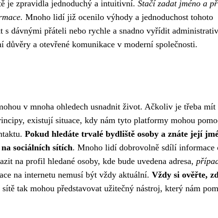
tě je zpravidla jednoduchý a intuitivní.
Stačí zadat jméno a př
ormace.
Mnoho lidí již ocenilo výhody a jednoduchost tohoto
 s dávnými přáteli nebo rychle a snadno vyřídit administrati
vání důvěry a otevřené komunikace v moderní společnosti.
mohou v mnoha ohledech usnadnit život. Ačkoliv je třeba mít
rincipy, existují situace, kdy nám tyto platformy mohou pomoc
ontaktu.
Pokud hledáte trvalé bydliště osoby a znáte její jm
na sociálních sítích
. Mnoho lidí dobrovolně sdílí informace 
arazit na profil hledané osoby, kde bude uvedena adresa,
přípa
ace na internetu nemusí být vždy aktuální.
Vždy si ověřte, z
 sítě tak mohou představovat užitečný nástroj, který nám po