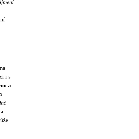
íjmení
vní
 na
i i s
éno a
o
dně
da
může