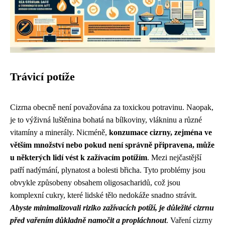
Trávicí potíže
Cizrna obecně není považována za toxickou potravinu. Naopak,
je to výživná luštěnina bohatá na bílkoviny, vlákninu a různé
vitamíny a minerály. Nicméně,
konzumace cizrny, zejména ve
větším množství nebo pokud není správně připravena, může
u některých lidí vést k zažívacím potížím
. Mezi nejčastější
patří nadýmání, plynatost a bolesti břicha. Tyto problémy jsou
obvykle způsobeny obsahem oligosacharidů, což jsou
komplexní cukry, které lidské tělo nedokáže snadno strávit.
Abyste minimalizovali riziko zažívacích potíží, je důležité cizrnu
před vařením důkladně namočit a propláchnout
. Vaření cizrny