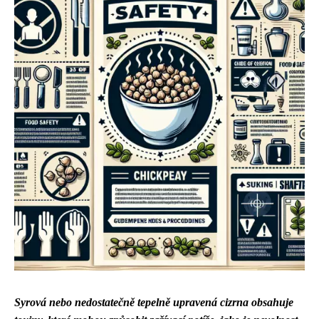
Syrová nebo nedostatečně tepelně upravená cizrna obsahuje