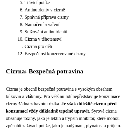
Trávicí potíže
Antinutrienty v cizrně
Správná příprava cizrny
Namočení a vaření
Snižování antinutrientů
Cizrna v těhotenství
Cizrna pro děti
Bezpečnost konzervované cizrny
Cizrna: Bezpečná potravina
Cizrna je obecně bezpečná potravina s vysokým obsahem
bílkovin a vlákniny. Pro většinu lidí nepředstavuje konzumace
cizrny žádná zdravotní rizika.
Je však důležité cizrnu před
konzumací vždy důkladně tepelně upravit.
Syrová cizrna
obsahuje toxiny, jako je lektin a trypsin inhibitor, které mohou
způsobit zažívací potíže, jako je nadýmání, plynatost a průjem.