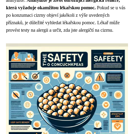
anafylaxe.
Anafylaxe je život ohrožující alergická reakce,
která vyžaduje okamžitou lékařskou pomoc.
Pokud se u vás
po konzumaci cizrny objeví jakékoli z výše uvedených
příznaků, je důležité vyhledat lékařskou pomoc. Lékař může
provést testy na alergii a určit, zda jste alergičtí na cizrnu.