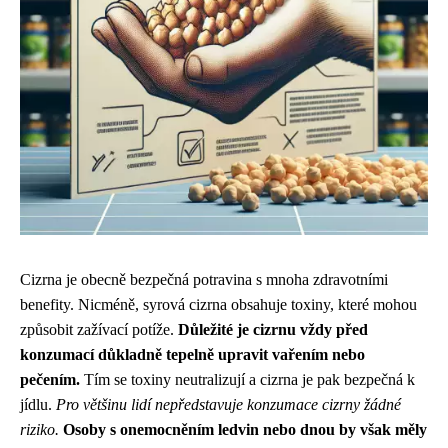
Cizrna je obecně bezpečná potravina s mnoha zdravotními
benefity. Nicméně, syrová cizrna obsahuje toxiny, které mohou
způsobit zažívací potíže.
Důležité je cizrnu vždy před
konzumací důkladně tepelně upravit vařením nebo
pečením.
Tím se toxiny neutralizují a cizrna je pak bezpečná k
jídlu.
Pro většinu lidí nepředstavuje konzumace cizrny žádné
riziko.
Osoby s onemocněním ledvin nebo dnou by však měly