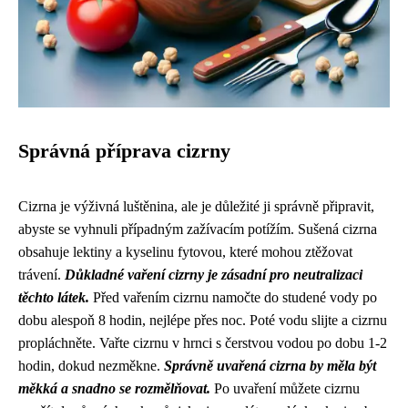
Správná příprava cizrny
Cizrna je výživná luštěnina, ale je důležité ji správně připravit,
abyste se vyhnuli případným zažívacím potížím. Sušená cizrna
obsahuje lektiny a kyselinu fytovou, které mohou ztěžovat
trávení.
Důkladné vaření cizrny je zásadní pro neutralizaci
těchto látek.
Před vařením cizrnu namočte do studené vody po
dobu alespoň 8 hodin, nejlépe přes noc. Poté vodu slijte a cizrnu
propláchněte. Vařte cizrnu v hrnci s čerstvou vodou po dobu 1-2
hodin, dokud nezměkne.
Správně uvařená cizrna by měla být
měkká a snadno se rozmělňovat.
Po uvaření můžete cizrnu