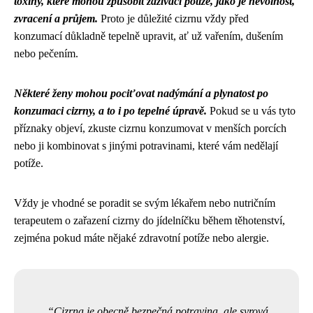
toxiny, které mohou způsobit zažívací potíže, jako je nevolnost,
zvracení a průjem.
Proto je důležité cizrnu vždy před
konzumací důkladně tepelně upravit, ať už vařením, dušením
nebo pečením.
Některé ženy mohou pociťovat nadýmání a plynatost po
konzumaci cizrny, a to i po tepelné úpravě.
Pokud se u vás tyto
příznaky objeví, zkuste cizrnu konzumovat v menších porcích
nebo ji kombinovat s jinými potravinami, které vám nedělají
potíže.
Vždy je vhodné se poradit se svým lékařem nebo nutričním
terapeutem o zařazení cizrny do jídelníčku během těhotenství,
zejména pokud máte nějaké zdravotní potíže nebo alergie.
Cizrna je obecně bezpečná potravina, ale syrová