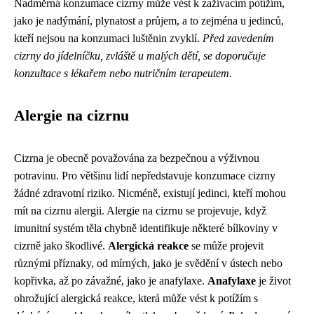
Nadměrná konzumace cizrny může vést k zažívacím potížím,
jako je nadýmání, plynatost a průjem, a to zejména u jedinců,
kteří nejsou na konzumaci luštěnin zvyklí.
Před zavedením
cizrny do jídelníčku, zvláště u malých dětí, se doporučuje
konzultace s lékařem nebo nutričním terapeutem.
Alergie na cizrnu
Cizrna je obecně považována za bezpečnou a výživnou
potravinu. Pro většinu lidí nepředstavuje konzumace cizrny
žádné zdravotní riziko. Nicméně, existují jedinci, kteří mohou
mít na cizrnu alergii. Alergie na cizrnu se projevuje, když
imunitní systém těla chybně identifikuje některé bílkoviny v
cizrně jako škodlivé.
Alergická reakce
se může projevit
různými příznaky, od mírných, jako je svědění v ústech nebo
kopřivka, až po závažné, jako je anafylaxe.
Anafylaxe
je život
ohrožující alergická reakce, která může vést k potížím s