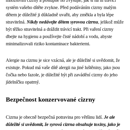
množstvím cizrny a postupně ho zvyšujte, jak si na ni trávicí
systém vašeho dítěte zvykne. Před podáváním cizrny malým
dětem je důležité ji důkladně uvařit, aby změkla a byla lépe
stravitelná.
Nikdy nedávejte dětem syrovou cizrnu
, jelikož může
být těžko stravitelná a dráždit trávicí trakt. Při vaření cizrny
dbejte na hygienu a používejte čisté nádobí a vodu, abyste
minimalizovali riziko kontaminace bakteriemi.
Alergie na cizrnu je sice vzácná, ale je důležité si uvědomit, že
existuje. Pokud má vaše dítě alergii na jiné luštěniny, jako jsou
čočka nebo fazole, je důležité být při zavádění cizrny do jeho
jídelníčku opatrný.
Bezpečnost konzervované cizrny
Cizrna je obecně bezpečná potravina pro většinu lidí.
Je ale
důležité si uvědomit, že syrová cizrna obsahuje toxiny, jako je