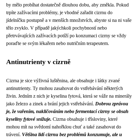
by mělo probíhat dostatečně dlouhou dobu, aby změkla. Pokud
trpíte zažívacími problémy, je vhodné zařadit cizrnu do
jídelníčku postupně a v menších množstvích, abyste si na ni vaše
tělo zvyklo. V případě jakýchkoli pochybností nebo
přetrvávajících zažívacích potíží po konzumaci cizrny se vždy
poraďte se svým lékařem nebo nutričním terapeutem.
Antinutrienty v cizrně
Cizrna je sice výživná luštěnina, ale obsahuje i látky zvané
antinutrienty. Ty mohou zasahovat do vstřebávání některých
živin. Jedním z nich je kyselina fytová, která se váže na minerály
jako železo a zinek a brání jejich vstřebávání.
Dobrou zprávou
je, že vařením, nakličováním nebo fermentací cizrny se obsah
kyseliny fytové snižuje.
Cizrna obsahuje i třísloviny, které
mohou mít na svědomí nahořklou chuť a také zasahovat do
trávení.
Většina lidí cizrnu bez problémů konzumuje, ale u