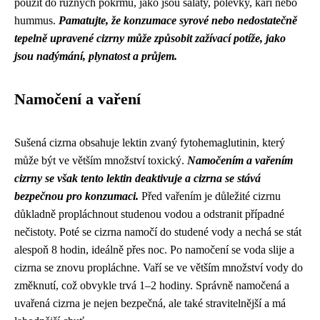
použít do různých pokrmů, jako jsou saláty, polévky, kari nebo
hummus.
Pamatujte, že konzumace syrové nebo nedostatečně
tepelně upravené cizrny může způsobit zažívací potíže, jako
jsou nadýmání, plynatost a průjem.
Namočení a vaření
Sušená cizrna obsahuje lektin zvaný fytohemaglutinin, který
může být ve větším množství toxický.
Namočením a vařením
cizrny se však tento lektin deaktivuje a cizrna se stává
bezpečnou pro konzumaci.
Před vařením je důležité cizrnu
důkladně propláchnout studenou vodou a odstranit případné
nečistoty. Poté se cizrna namočí do studené vody a nechá se stát
alespoň 8 hodin, ideálně přes noc. Po namočení se voda slije a
cizrna se znovu propláchne. Vaří se ve větším množství vody do
změknutí, což obvykle trvá 1–2 hodiny. Správně namočená a
uvařená cizrna je nejen bezpečná, ale také stravitelnější a má