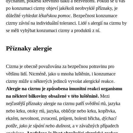
dýcháním, poklesu krevního tlaku a bezvědomí. Pokud se u vás
po konzumaci cizrny objeví jakékoli neobvyklé příznaky, je
důležité
vyhledat lékařskou pomoc
. Bezpečnost konzumace
cizrny závisí na individuální toleranci. Lidé s alergií na cizrnu by
se měli vyhýbat konzumaci cizrny a produktů z ní.
Příznaky alergie
Cizrna je obecně považována za bezpečnou potravinu pro
většinu lidí. Nicméně, jako u mnoha luštěnin, i konzumace
cizrny může u některých jedinců vyvolat alergické reakce.
Alergie na cizrnu je způsobena imunitní reakcí organismu
na některé bílkoviny obsažené v této luštěnině.
Mezi
nejčastější příznaky alergie na cizrnu patří svědění rtů, jazyka
nebo krku, otoky rtů, jazyka, obličeje nebo krku, kopřivka,
ekzém, nevolnost, zvracení, průjem, bolesti břicha,
dýchací
potíže, jako je sípání nebo dušnost
, a v závažných případech