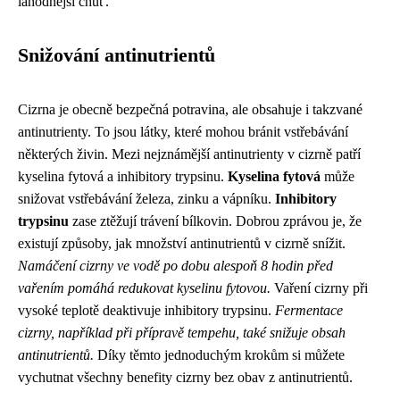
lahodnější chuť.
Snižování antinutrientů
Cizrna je obecně bezpečná potravina, ale obsahuje i takzvané
antinutrienty. To jsou látky, které mohou bránit vstřebávání
některých živin. Mezi nejznámější antinutrienty v cizrně patří
kyselina fytová a inhibitory trypsinu.
Kyselina fytová
může
snižovat vstřebávání železa, zinku a vápníku.
Inhibitory
trypsinu
zase ztěžují trávení bílkovin. Dobrou zprávou je, že
existují způsoby, jak množství antinutrientů v cizrně snížit.
Namáčení cizrny ve vodě po dobu alespoň 8 hodin před
vařením pomáhá redukovat kyselinu fytovou.
Vaření cizrny při
vysoké teplotě deaktivuje inhibitory trypsinu.
Fermentace
cizrny, například při přípravě tempehu, také snižuje obsah
antinutrientů.
Díky těmto jednoduchým krokům si můžete
vychutnat všechny benefity cizrny bez obav z antinutrientů.