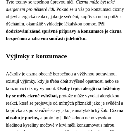
Tyto toxiny se tepelnou úpravou ničí.
Cizrna může být také
alergenem pro některé lidi.
Pokud se u vás po konzumaci cizrny
objeví alergická reakce, jako je svědění, kopřivka nebo potíže s
dýcháním, okamžitě vyhledejte lékařskou pomoc.
Při
dodržování zásad správné přípravy a konzumace je cizrna
bezpečnou a zdravou součástí jídelníčku.
Výjimky z konzumace
Ačkoliv je cizrna obecně bezpečnou a výživnou potravinou,
existují výjimky, kdy je třeba dbát zvýšené opatrnosti nebo se
konzumaci cizrny vyhnout.
Osoby trpící alergií na luštěniny
by se měly cizrně vyhýbat,
protože může vyvolat alergickou
reakci, která se projevuje od mírných příznaků jako je svědění a
kopřivka až po závažné stavy jako je anafylaktický šok.
Cizrna
obsahuje puriny,
a proto by ji lidé s dnou nebo vysokou
hladinou kyseliny močové v krvi měli konzumovat s mírou.