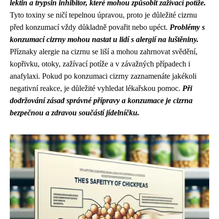
lektin a trypsin inhibitor, které mohou způsobit zažívací potíže.
Tyto toxiny se ničí tepelnou úpravou, proto je důležité cizrnu
před konzumací vždy důkladně povařit nebo upéct.
Problémy s
konzumací cizrny mohou nastat u lidí s alergií na luštěniny.
Příznaky alergie na cizrnu se liší a mohou zahrnovat svědění,
kopřivku, otoky, zažívací potíže a v závažných případech i
anafylaxi. Pokud po konzumaci cizrny zaznamenáte jakékoli
negativní reakce, je důležité vyhledat lékařskou pomoc.
Při
dodržování zásad správné přípravy a konzumace je cizrna
bezpečnou a zdravou součástí jídelníčku.