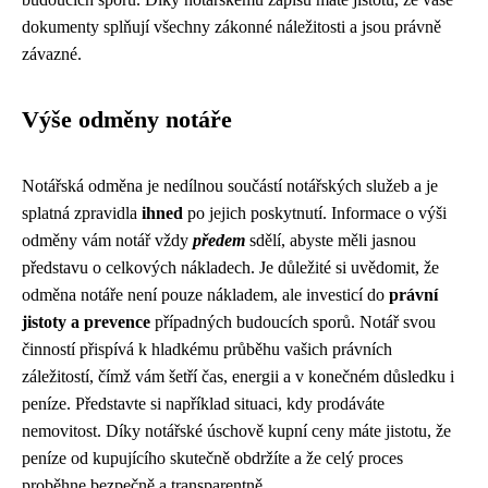
dokumenty splňují všechny zákonné náležitosti a jsou právně
závazné.
Výše odměny notáře
Notářská odměna je nedílnou součástí notářských služeb a je
splatná zpravidla
ihned
po jejich poskytnutí. Informace o výši
odměny vám notář vždy
předem
sdělí, abyste měli jasnou
představu o celkových nákladech. Je důležité si uvědomit, že
odměna notáře není pouze nákladem, ale investicí do
právní
jistoty a prevence
případných budoucích sporů. Notář svou
činností přispívá k hladkému průběhu vašich právních
záležitostí, čímž vám šetří čas, energii a v konečném důsledku i
peníze. Představte si například situaci, kdy prodáváte
nemovitost. Díky notářské úschově kupní ceny máte jistotu, že
peníze od kupujícího skutečně obdržíte a že celý proces
proběhne bezpečně a transparentně.