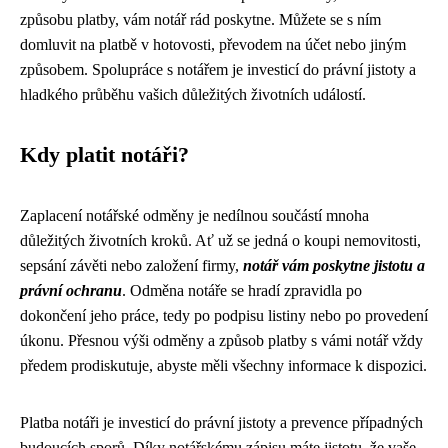
způsobu platby, vám notář rád poskytne. Můžete se s ním
domluvit na platbě v hotovosti, převodem na účet nebo jiným
způsobem. Spolupráce s notářem je investicí do právní jistoty a
hladkého průběhu vašich důležitých životních událostí.
Kdy platit notáři?
Zaplacení notářské odměny je nedílnou součástí mnoha
důležitých životních kroků. Ať už se jedná o koupi nemovitosti,
sepsání závěti nebo založení firmy,
notář vám poskytne jistotu a
právní ochranu
. Odměna notáře se hradí zpravidla po
dokončení jeho práce, tedy po podpisu listiny nebo po provedení
úkonu. Přesnou výši odměny a způsob platby s vámi notář vždy
předem prodiskutuje, abyste měli všechny informace k dispozici.
Platba notáři je investicí do právní jistoty a prevence případných
budoucích sporů. Díky notářskému zápisu máte jistotu, že vaše