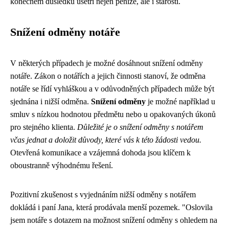
konečném důsledku ušetří nejen peníze, ale i starosti.
Snížení odměny notáře
V některých případech je možné dosáhnout snížení odměny
notáře. Zákon o notářích a jejich činnosti stanoví, že odměna
notáře se řídí vyhláškou a v odůvodněných případech může být
sjednána i nižší odměna.
Snížení odměny
je možné například u
smluv s nízkou hodnotou předmětu nebo u opakovaných úkonů
pro stejného klienta.
Důležité je o snížení odměny s notářem
včas jednat a doložit důvody, které vás k této žádosti vedou.
Otevřená komunikace a vzájemná dohoda jsou klíčem k
oboustranně výhodnému řešení.
Pozitivní zkušenost s vyjednáním nižší odměny s notářem
dokládá i paní Jana, která prodávala menší pozemek. "Oslovila
jsem notáře s dotazem na možnost snížení odměny s ohledem na