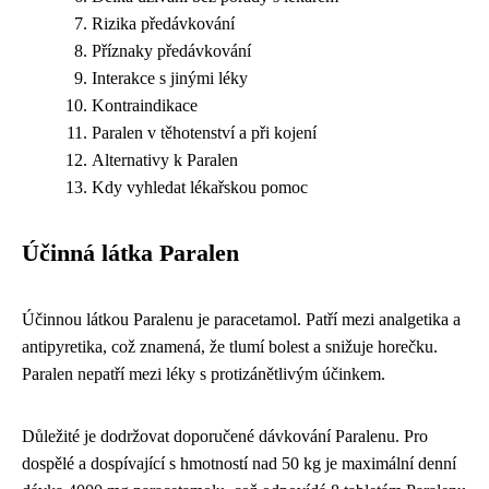
Rizika předávkování
Příznaky předávkování
Interakce s jinými léky
Kontraindikace
Paralen v těhotenství a při kojení
Alternativy k Paralen
Kdy vyhledat lékařskou pomoc
Účinná látka Paralen
Účinnou látkou Paralenu je paracetamol. Patří mezi analgetika a
antipyretika, což znamená, že tlumí bolest a snižuje horečku.
Paralen nepatří mezi léky s protizánětlivým účinkem.
Důležité je dodržovat doporučené dávkování Paralenu. Pro
dospělé a dospívající s hmotností nad 50 kg je maximální denní