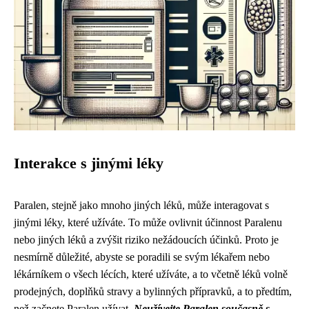
Interakce s jinými léky
Paralen, stejně jako mnoho jiných léků, může interagovat s
jinými léky, které užíváte. To může ovlivnit účinnost Paralenu
nebo jiných léků a zvýšit riziko nežádoucích účinků. Proto je
nesmírně důležité, abyste se poradili se svým lékařem nebo
lékárníkem o všech lécích, které užíváte, a to včetně léků volně
prodejných, doplňků stravy a bylinných přípravků, a to předtím,
než začnete Paralen užívat.
Neužívejte Paralen současně s