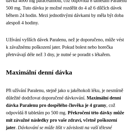
dávka 4000 mg paracetamolu, což odpovídá 8 tabletám Paralenu
500 mg. Tuto dávku je možné rozdělit do 4 až 6 dílčích dávek
během 24 hodin. Mezi jednotlivými dávkami by měla být doba
alespoň 4 hodiny.
Užívání vyšších dávek Paralenu, než je doporučeno, může vést
k závažnému poškození jater. Pokud bolest nebo horečka
přetrvávají déle než 3 dny, je nutné se poradit s lékařem.
Maximální denní dávka
Při užívání Paralenu, stejně jako u jakéhokoli léku, je nesmírně
důležité dodržovat doporučené dávkování.
Maximální denní
dávka Paralenu pro dospělého člověka je 4 gramy
, což
odpovídá 8 tabletám po 500 mg.
Překročení této dávky může
mít závažné následky pro vaše zdraví, včetně poškození
jater
.
Dávkování se může lišit v závislosti na vaší tělesné