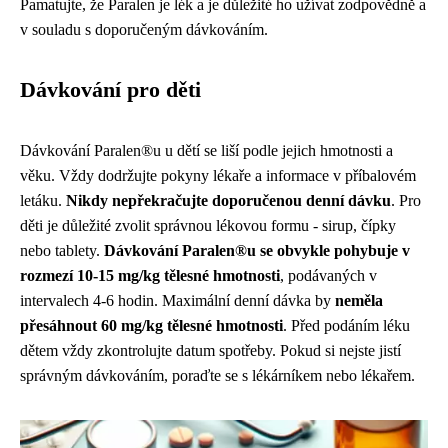
Pamatujte, že Paralen je lék a je důležité ho užívat zodpovědně a
v souladu s doporučeným dávkováním.
Dávkování pro děti
Dávkování Paralen®u u dětí se liší podle jejich hmotnosti a
věku. Vždy dodržujte pokyny lékaře a informace v příbalovém
letáku.
Nikdy nepřekračujte doporučenou denní dávku
. Pro
děti je důležité zvolit správnou lékovou formu - sirup, čípky
nebo tablety.
Dávkování Paralen®u se obvykle pohybuje v
rozmezí 10-15 mg/kg tělesné hmotnosti
, podávaných v
intervalech 4-6 hodin. Maximální denní dávka by
neměla
přesáhnout 60 mg/kg tělesné hmotnosti
. Před podáním léku
dětem vždy zkontrolujte datum spotřeby. Pokud si nejste jistí
správným dávkováním, poraďte se s lékárníkem nebo lékařem.