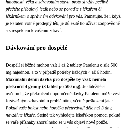
hmotnosti, věku a zdravotním stavu, proto si vždy pečlivě
přečtěte příbalový leták nebo se poraďte s lékařem či
lékárníkem o správném dávkování pro vás
. Pamatujte, že i když
je Paralen volně prodejný lék, je důležité ho užívat zodpovědně
a s respektem k vašemu zdraví.
Dávkování pro dospělé
Dospělí si běžně mohou vzít 1 až 2 tablety Paralenu o síle 500
mg najednou, a to v případě potřeby každých 4 až 6 hodin.
Maximální denní dávka pro dospělé by však neměla
překročit 4 gramy (8 tablet po 500 mg)
. Je důležité si
uvědomit, že překročení doporučené dávky Paralenu může vést
k závažným zdravotním problémům, včetně poškození jater.
Pokud vaše bolest nebo horečka přetrvávají déle než 3 dny,
navzdívte lékaře.
Stejně tak vyhledejte lékařskou pomoc, pokud
se vaše příznaky zhorší nebo se u vás objeví nové potíže.