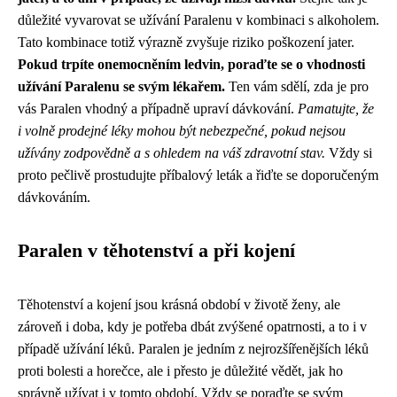
důležité vyvarovat se užívání Paralenu v kombinaci s alkoholem.
Tato kombinace totiž výrazně zvyšuje riziko poškození jater.
Pokud trpíte onemocněním ledvin, poraďte se o vhodnosti
užívání Paralenu se svým lékařem.
Ten vám sdělí, zda je pro
vás Paralen vhodný a případně upraví dávkování.
Pamatujte, že
i volně prodejné léky mohou být nebezpečné, pokud nejsou
užívány zodpovědně a s ohledem na váš zdravotní stav.
Vždy si
proto pečlivě prostudujte příbalový leták a řiďte se doporučeným
dávkováním.
Paralen v těhotenství a při kojení
Těhotenství a kojení jsou krásná období v životě ženy, ale
zároveň i doba, kdy je potřeba dbát zvýšené opatrnosti, a to i v
případě užívání léků. Paralen je jedním z nejrozšířenějších léků
proti bolesti a horečce, ale i přesto je důležité vědět, jak ho
správně užívat i v tomto období. Vždy se poraďte se svým