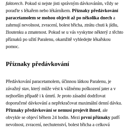
faktorech
. Pokud si nejste jisti správným dávkováním, vždy se
poraďte s lékařem nebo lékárníkem.
Příznaky předávkování
paracetamolem se mohou objevit až po několika dnech
a
zahrnují nevolnost, zvracení, bolest břicha, ztrátu chuti k jídlu,
žloutenku a zmatenost. Pokud se u vás vyskytne některý z těchto
příznaků po užití Paralenu, okamžitě vyhledejte lékařskou
pomoc.
Příznaky předávkování
Předávkování paracetamolem, účinnou látkou Paralenu, je
závažný stav, který může vést k vážnému poškození jater a v
nejhorším případě i k úmrtí. Je proto zásadní dodržovat
doporučené dávkování a nepřekračovat maximální denní dávku.
Příznaky předávkování se nemusí projevit ihned
, ale
obvykle se objeví během 24 hodin. Mezi
první příznaky
patří
nevolnost, zvracení, nechutenství, bolest břicha a celková