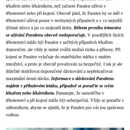
lékařem nebo lékárníkem, než začnete Paralen užívat v
těhotenství nebo při kojení. Obecně platí, že Paralen by se měl v
těhotenství užívat pouze v nezbytných případech a v co nejnižší
účinné dávce a po co nejkratší dobu.
Během prvního trimestru
se užívání Paralenu obecně nedoporučuje.
V pozdějších fázích
těhotenství může být Paralen v určitých případech lékařem
doporučen, ale vždy je nutné zvážit možná rizika a přínosy. Při
kojení se Paralen vylučuje do mateřského mléka v malém
množství, a proto je obecně považován za bezpečný. I tak je ale
důležité dodržovat doporučené dávkování a nepřekračovat
maximální denní dávku.
Informace o dávkování Paralenu
najdete v příbalovém letáku, případně se poraďte se svým
lékařem nebo lékárníkem.
Pamatujte, že samoléčba v
těhotenství a při kojení může být nebezpečná. Vždy se poraďte s
odborníkem, abyste se ujistili, že je Paralen pro vás tou správnou
volbou.