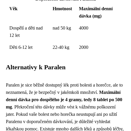
Věk
Hmotnost
Maximální denní
dávka (mg)
Dospělí a děti nad
nad 50 kg
4000
12 let
Děti 6-12 let
22-40 kg
2000
Alternativy k Paralen
Paralen je sice běžně dostupný lék proti bolesti a horečce, ale to
neznamená, že je bezpečný v jakémkoli množství.
Maximální
denní dávka pro dospělého je 4 gramy, tedy 8 tablet po 500
mg
. Překročení této dávky může vést k vážnému poškození
jater. Pokud vaše bolest nebo horečka neustupují ani po užití
Paralenu v doporučeném dávkování, je důležité vyhledat
lékařskou pomoc. Existuje mnoho dalších léků a způsobů léčby,