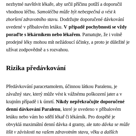
nezbytné navštívit lékaře, aby určil příčinu potíží a doporučil
vhodnou léčbu.
Samoléčba může být nebezpečná a vést k
zhoršení zdravotního stavu.
Dodržujte doporučené dávkování
uvedené v příbalovém letáku.
V případě pochybností se vždy
poraďte s lékárníkem nebo lékařem
. Pamatujte, že i volně
prodejné léky mohou mít nežádoucí účinky, a proto je důležité je
užívat zodpovědně a s rozvahou.
Rizika předávkování
Předávkování paracetamolem, účinnou látkou Paralenu, je
závažný stav, který může vést k vážnému poškození jater a v
krajním případě i k úmrtí.
Nikdy nepřekračujte doporučené
denní dávkování Paralenu
, které je uvedeno v příbalovém
letáku nebo vám ho sdělí lékař či lékárník. Pro dospělé je
obvyklá maximální denní dávka 4 gramy, ale
tato dávka se může
lišit v závislosti na vašem zdravotním stavu, věku a dalších