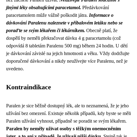
jinými léky obsahujícími paracetamol.
Předávkování
paracetamolem může vážně poškodit játra.
Informace o
dávkování Paralenu naleznete v příbalovém letáku nebo se
poraďte se svým lékařem či lékárníkem.
Obecně platí, že
dospělí by neměli překračovat dávku 4 g paracetamolu (což
odpovídá 8 tabletám Paralenu 500 mg) během 24 hodin. U dětí
je dávkování závislé na jejich hmotnosti a věku. Vždy dodržujte
doporučené dávkování a nikdy neužívejte více Paralenu, než je
uvedeno.
Kontraindikace
Paralen je sice běžně dostupný lék, ale to neznamená, že je jeho
užívání bez omezení. Existuje několik případů, kdy byste se měli
Paralen užívání vyhnout, případně se poradit se svým lékařem.
Paralen by neměly užívat osoby s těžkým onemocněním
jater, a to ani v případě, že užívají nižší dávku.
Stejně tak je