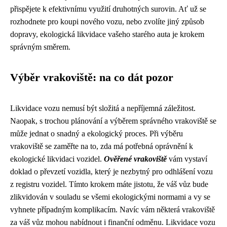
přispějete k efektivnímu využití druhotných surovin. Ať už se
rozhodnete pro koupi nového vozu, nebo zvolíte jiný způsob
dopravy, ekologická likvidace vašeho starého auta je krokem
správným směrem.
Výběr vrakoviště: na co dát pozor
Likvidace vozu nemusí být složitá a nepříjemná záležitost.
Naopak, s trochou plánování a výběrem správného vrakoviště se
může jednat o snadný a ekologický proces. Při výběru
vrakoviště se zaměřte na to, zda má potřebná oprávnění k
ekologické likvidaci vozidel.
Ověřené vrakoviště
vám vystaví
doklad o převzetí vozidla, který je nezbytný pro odhlášení vozu
z registru vozidel. Tímto krokem máte jistotu, že váš vůz bude
zlikvidován v souladu se všemi ekologickými normami a vy se
vyhnete případným komplikacím. Navíc vám některá vrakoviště
za váš vůz mohou nabídnout i finanční odměnu. Likvidace vozu