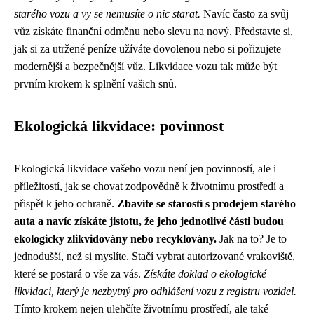
starého vozu a vy se nemusíte o nic starat.
Navíc často za svůj
vůz získáte finanční odměnu nebo slevu na nový. Představte si,
jak si za utržené peníze užíváte dovolenou nebo si pořizujete
modernější a bezpečnější vůz. Likvidace vozu tak může být
prvním krokem k splnění vašich snů.
Ekologická likvidace: povinnost
Ekologická likvidace vašeho vozu není jen povinností, ale i
příležitostí, jak se chovat zodpovědně k životnímu prostředí a
přispět k jeho ochraně.
Zbavíte se starostí s prodejem starého
auta a navíc získáte jistotu, že jeho jednotlivé části budou
ekologicky zlikvidovány nebo recyklovány.
Jak na to? Je to
jednodušší, než si myslíte. Stačí vybrat autorizované vrakoviště,
které se postará o vše za vás.
Získáte doklad o ekologické
likvidaci, který je nezbytný pro odhlášení vozu z registru vozidel.
Tímto krokem nejen ulehčíte životnímu prostředí, ale také