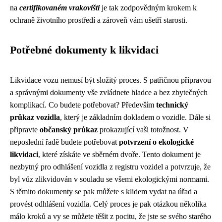
na
certifikovaném vrakovišti
je tak zodpovědným krokem k
ochraně životního prostředí a zároveň vám ušetří starosti.
Potřebné dokumenty k likvidaci
Likvidace vozu nemusí být složitý proces. S patřičnou přípravou
a správnými dokumenty vše zvládnete hladce a bez zbytečných
komplikací. Co budete potřebovat? Především
technický
průkaz vozidla
, který je základním dokladem o vozidle. Dále si
připravte
občanský průkaz
prokazující vaši totožnost. V
neposlední řadě budete potřebovat
potvrzení o ekologické
likvidaci
, které získáte ve sběrném dvoře. Tento dokument je
nezbytný pro odhlášení vozidla z registru vozidel a potvrzuje, že
byl vůz zlikvidován v souladu se všemi ekologickými normami.
S těmito dokumenty se pak můžete s klidem vydat na úřad a
provést odhlášení vozidla. Celý proces je pak otázkou několika
málo kroků a vy se můžete těšit z pocitu, že jste se svého starého