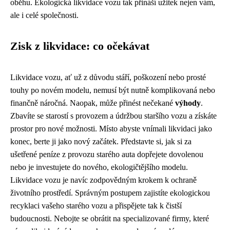
oběhu. Ekologická likvidace vozu tak přináší užitek nejen vám,
ale i celé společnosti.
Zisk z likvidace: co očekávat
Likvidace vozu, ať už z důvodu stáří, poškození nebo prosté
touhy po novém modelu, nemusí být nutně komplikovaná nebo
finančně náročná. Naopak, může přinést nečekané
výhody
.
Zbavíte se starostí s provozem a údržbou staršího vozu a získáte
prostor pro nové možnosti. Místo abyste vnímali likvidaci jako
konec, berte ji jako nový začátek. Představte si, jak si za
ušetřené peníze z provozu starého auta dopřejete dovolenou
nebo je investujete do nového, ekologičtějšího modelu.
Likvidace vozu je navíc zodpovědným krokem k ochraně
životního prostředí. Správným postupem zajistíte ekologickou
recyklaci vašeho starého vozu a přispějete tak k čistší
budoucnosti. Nebojte se obrátit na specializované firmy, které