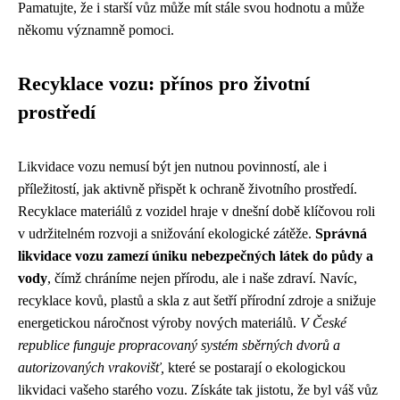
Pamatujte, že i starší vůz může mít stále svou hodnotu a může
někomu významně pomoci.
Recyklace vozu: přínos pro životní
prostředí
Likvidace vozu nemusí být jen nutnou povinností, ale i
příležitostí, jak aktivně přispět k ochraně životního prostředí.
Recyklace materiálů z vozidel hraje v dnešní době klíčovou roli
v udržitelném rozvoji a snižování ekologické zátěže.
Správná
likvidace vozu zamezí úniku nebezpečných látek do půdy a
vody
, čímž chráníme nejen přírodu, ale i naše zdraví. Navíc,
recyklace kovů, plastů a skla z aut šetří přírodní zdroje a snižuje
energetickou náročnost výroby nových materiálů.
V České
republice funguje propracovaný systém sběrných dvorů a
autorizovaných vrakovišť,
které se postarají o ekologickou
likvidaci vašeho starého vozu. Získáte tak jistotu, že byl váš vůz