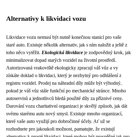
Alternativy k likvidaci vozu
Likvidace vozu nemusí být nutně konečnou stanicí pro vaše
staré auto. Existuje několik alternativ, jak s ním naložit a ještě z
toho něco vytěžit.
Ekologická likvidace
je zodpovědný krok, jak
minimalizovat dopad starých vozidel na životní prostředí.
Autorizovaná vrakoviště ekologicky zpracují váš vůz a vy
získáte doklad o likvidaci, který je nezbytný pro odhlášení z
registru vozidel. Prodej na náhradní díly může být výhodný,
pokud je váš vůz stále funkční po mechanické stránce. Mnoho
autoservisů a jednotlivců hledá použité díly za příznivé ceny.
Darování vozu charitativní organizaci je skvělý způsob, jak dát
svému starému autu nový smysl. Existuje mnoho organizací,
které vaše auto využijí pro dobročinné účely. Ať už se
rozhodnete pro jakoukoli možnost, pamatujte, že existují
alternativy k prosté likvidaci, které mohou být prospěšné jak pro