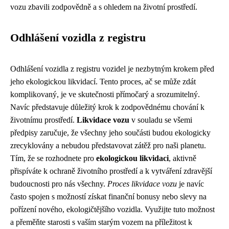
vozu zbavili zodpovědně a s ohledem na životní prostředí.
Odhlášení vozidla z registru
Odhlášení vozidla z registru vozidel je nezbytným krokem před
jeho ekologickou likvidací. Tento proces, ač se může zdát
komplikovaný, je ve skutečnosti přímočarý a srozumitelný.
Navíc představuje důležitý krok k zodpovědnému chování k
životnímu prostředí.
Likvidace vozu
v souladu se všemi
předpisy zaručuje, že všechny jeho součásti budou ekologicky
zrecyklovány a nebudou představovat zátěž pro naši planetu.
Tím, že se rozhodnete pro
ekologickou likvidaci
, aktivně
přispíváte k ochraně životního prostředí a k vytváření zdravější
budoucnosti pro nás všechny.
Proces likvidace vozu
je navíc
často spojen s možností získat finanční bonusy nebo slevy na
pořízení nového, ekologičtějšího vozidla. Využijte tuto možnost
a přeměňte starosti s vaším starým vozem na příležitost k