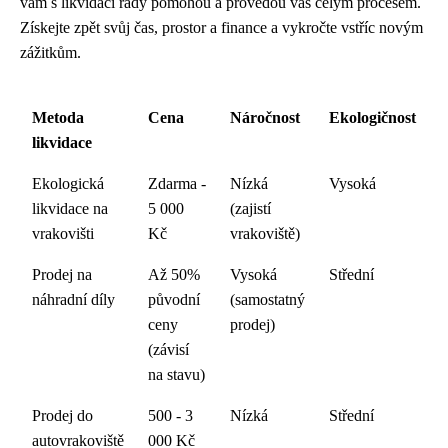
vám s likvidací rády pomohou a provedou vás celým procesem.
Získejte zpět svůj čas, prostor a finance a vykročte vstříc novým
zážitkům.
Metoda
Cena
Náročnost
Ekologičnost
likvidace
Ekologická
Zdarma -
Nízká
Vysoká
likvidace na
5 000
(zajistí
vrakovišti
Kč
vrakoviště)
Prodej na
Až 50%
Vysoká
Střední
náhradní díly
původní
(samostatný
ceny
prodej)
(závisí
na stavu)
Prodej do
500 - 3
Nízká
Střední
autovrakoviště
000 Kč