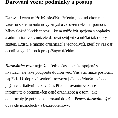
Darování vozu: podmínky a postup
Darovaní vozu může být skvělým řešením, pokud chcete dát
vašemu starému autu nový smysl a zároveň někomu pomoci.
Místo složité likvidace vozu, která může být spojena s poplatky
a administrativou, můžete darovat svůj vůz a udělat tak dobrý
skutek. Existuje mnoho organizací a jednotlivců, kteří by váš dar
ocenili a využili ho k prospěšným účelům.
Darováním vozu
nejenže ušetříte čas a peníze spojené s
likvidací, ale také podpoříte dobrou věc. Váš vůz může posloužit
například k dopravě seniorů, rozvozu jídla potřebným nebo k
jiným charitativním aktivitám. Před darováním vozu se
informujte o podmínkách dané organizace a o tom, jaké
dokumenty je potřeba k darování doložit.
Proces darování
bývá
obvykle jednoduchý a bezproblémový.