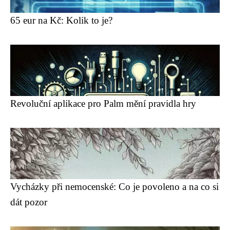
65 eur na Kč: Kolik to je?
Revoluční aplikace pro Palm mění pravidla hry
Vycházky při nemocenské: Co je povoleno a na co si
dát pozor