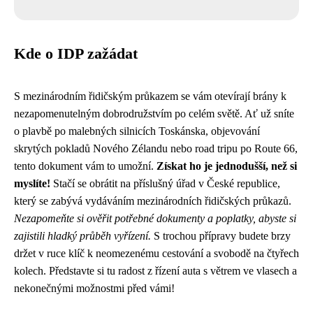
Kde o IDP zažádat
S mezinárodním řidičským průkazem se vám otevírají brány k
nezapomenutelným dobrodružstvím po celém světě. Ať už sníte
o plavbě po malebných silnicích Toskánska, objevování
skrytých pokladů Nového Zélandu nebo road tripu po Route 66,
tento dokument vám to umožní.
Získat ho je jednodušší, než si
myslíte!
Stačí se obrátit na příslušný úřad v České republice,
který se zabývá vydáváním mezinárodních řidičských průkazů.
Nezapomeňte si ověřit potřebné dokumenty a poplatky, abyste si
zajistili hladký průběh vyřízení.
S trochou přípravy budete brzy
držet v ruce klíč k neomezenému cestování a svobodě na čtyřech
kolech. Představte si tu radost z řízení auta s větrem ve vlasech a
nekonečnými možnostmi před vámi!