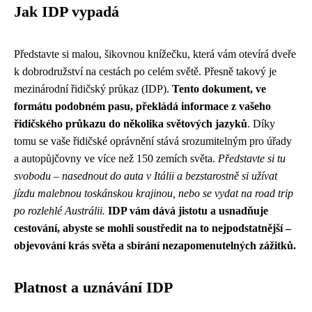
Jak IDP vypadá
Představte si malou, šikovnou knížečku, která vám otevírá dveře
k dobrodružství na cestách po celém světě. Přesně takový je
mezinárodní řidičský průkaz (IDP).
Tento dokument, ve
formátu podobném pasu, překládá informace z vašeho
řidičského průkazu do několika světových jazyků
. Díky
tomu se vaše řidičské oprávnění stává srozumitelným pro úřady
a autopůjčovny ve více než 150 zemích světa.
Představte si tu
svobodu – nasednout do auta v Itálii a bezstarostně si užívat
jízdu malebnou toskánskou krajinou, nebo se vydat na road trip
po rozlehlé Austrálii.
IDP vám dává jistotu a usnadňuje
cestování, abyste se mohli soustředit na to nejpodstatnější –
objevování krás světa a sbírání nezapomenutelných zážitků.
Platnost a uznávání IDP