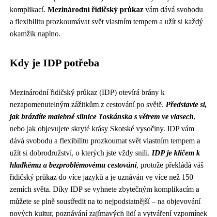
komplikací.
Mezinárodní řidičský průkaz
vám dává svobodu
a flexibilitu prozkoumávat svět vlastním tempem a užít si každý
okamžik naplno.
Kdy je IDP potřeba
Mezinárodní řidičský průkaz (IDP) otevírá brány k
nezapomenutelným zážitkům z cestování po světě.
Představte si,
jak brázdíte malebné silnice Toskánska s větrem ve vlasech
,
nebo jak objevujete skryté krásy Skotské vysočiny. IDP vám
dává svobodu a flexibilitu prozkoumat svět vlastním tempem a
užít si dobrodružství, o kterých jste vždy snili.
IDP je klíčem k
hladkému a bezproblémovému cestování
, protože překládá váš
řidičský průkaz do více jazyků a je uznáván ve více než 150
zemích světa. Díky IDP se vyhnete zbytečným komplikacím a
můžete se plně soustředit na to nejpodstatnější – na objevování
nových kultur, poznávání zajímavých lidí a vytváření vzpomínek