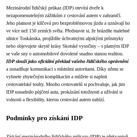
Mezinárodní řidičský průkaz (IDP) otevírá dveře k
nezapomenutelným zážitkům z cestování autem v zahraničí.
Jeho platnost je klíčová pro bezproblémovou jízdu a uznávají ho
ve více než 150 zemích světa. Představte si, že brázdíte malebné
silnice Toskánska, projíždíte úchvatnými alpskými průsmyky
nebo objevujete skryté krásy Skotské vysočiny – s platným IDP
se vaše sny o automobilové dovolené snadno stanou realitou.
IDP slouží jako oficiální překlad vašeho řidičského oprávnění
a usnadňuje komunikaci s místními autoritami. Díky němu se
vyhnete zbytečným komplikacím a můžete si naplnit
cestovatelské touhy. Mnoho cestovatelů si pochvaluje, jak jim
IDP usnadnilo půjčení auta, prokázání totožnosti a užívání si
volnosti a flexibility, kterou cestování autem nabízí.
Podmínky pro získání IDP
Získání mezinárodního řidičského průkazu (IDP) je překvapivě