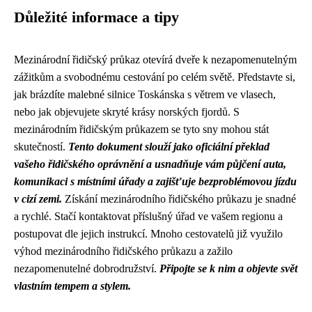
Důležité informace a tipy
Mezinárodní řidičský průkaz otevírá dveře k nezapomenutelným
zážitkům a svobodnému cestování po celém světě. Představte si,
jak brázdíte malebné silnice Toskánska s větrem ve vlasech,
nebo jak objevujete skryté krásy norských fjordů. S
mezinárodním řidičským průkazem se tyto sny mohou stát
skutečností.
Tento dokument slouží jako oficiální překlad
vašeho řidičského oprávnění a usnadňuje vám půjčení auta,
komunikaci s místními úřady a zajišťuje bezproblémovou jízdu
v cizí zemi.
Získání mezinárodního řidičského průkazu je snadné
a rychlé. Stačí kontaktovat příslušný úřad ve vašem regionu a
postupovat dle jejich instrukcí. Mnoho cestovatelů již využilo
výhod mezinárodního řidičského průkazu a zažilo
nezapomenutelné dobrodružství.
Připojte se k nim a objevte svět
vlastním tempem a stylem.