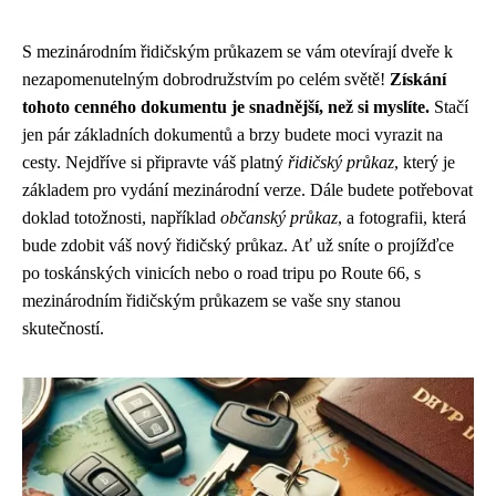
S mezinárodním řidičským průkazem se vám otevírají dveře k
nezapomenutelným dobrodružstvím po celém světě!
Získání
tohoto cenného dokumentu je snadnější, než si myslíte.
Stačí
jen pár základních dokumentů a brzy budete moci vyrazit na
cesty. Nejdříve si připravte váš platný
řidičský průkaz
, který je
základem pro vydání mezinárodní verze. Dále budete potřebovat
doklad totožnosti, například
občanský průkaz
, a fotografii, která
bude zdobit váš nový řidičský průkaz. Ať už sníte o projížďce
po toskánských vinicích nebo o road tripu po Route 66, s
mezinárodním řidičským průkazem se vaše sny stanou
skutečností.