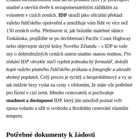
snadné a otevírá dveře k nezapomenutelným zážitkům za
volantem v cizích zemích.
IDP
slouží jako oficiální překlad
vašeho řidičského oprávnění a umožňuje vám řídit ve více než
150 zemích světa. Představte si, jak brázdíte malebné silnice
Toskánska, projíždíte se po dechberoucí Pacific Coast Highway
nebo objevujete skryté krásy Nového Zélandu – s IDP se vaše
sny o dobrodružných cestách autem snadno stanou realitou.
Pro
získání IDP obvykle stačí vyplnit jednoduchý formulář, doložit
kopii vašeho platného řidičského průkazu a fotografie a uhradit
drobný poplatek.
Celý proces je rychlý a bezproblémový a vy se
tak můžete brzy vydat na cesty s vědomím, že máte vše potřebné
pro řízení v cizí zemi. Mnoho cestovatelů si pochvaluje
snadnost a dostupnost
IDP, který jim umožnil poznat svět
zpoza volantu a užít si svobodu a flexibilitu cestování vlastním
tempem.
Potřebné dokumenty k žádosti