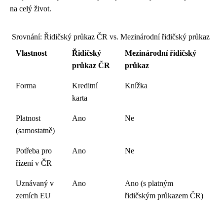
na celý život.
Srovnání: Řidičský průkaz ČR vs. Mezinárodní řidičský průkaz
Vlastnost
Řidičský
Mezinárodní řidičský
průkaz ČR
průkaz
Forma
Kreditní
Knížka
karta
Platnost
Ano
Ne
(samostatně)
Potřeba pro
Ano
Ne
řízení v ČR
Uznávaný v
Ano
Ano (s platným
zemích EU
řidičským průkazem ČR)