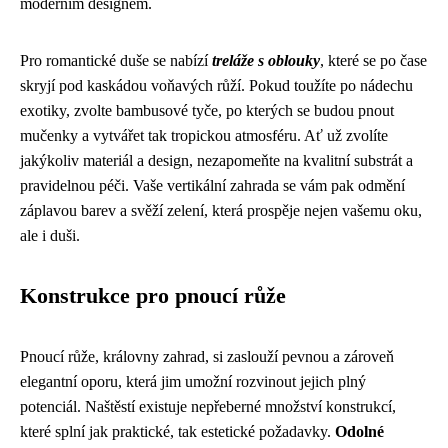
moderním designem.
Pro romantické duše se nabízí
treláže s oblouky
, které se po čase
skryjí pod kaskádou voňavých růží. Pokud toužíte po nádechu
exotiky, zvolte bambusové tyče, po kterých se budou pnout
mučenky a vytvářet tak tropickou atmosféru. Ať už zvolíte
jakýkoliv materiál a design, nezapomeňte na kvalitní substrát a
pravidelnou péči. Vaše vertikální zahrada se vám pak odmění
záplavou barev a svěží zelení, která prospěje nejen vašemu oku,
ale i duši.
Konstrukce pro pnoucí růže
Pnoucí růže, královny zahrad, si zaslouží pevnou a zároveň
elegantní oporu, která jim umožní rozvinout jejich plný
potenciál. Naštěstí existuje nepřeberné množství konstrukcí,
které splní jak praktické, tak estetické požadavky.
Odolné