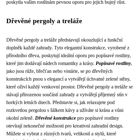
poskytla vašim rostlinám pevnou oporu pro jejich bujný růst.
Dřevěné pergoly a treláže
Dřevěné pergoly a treláže představují okouzlující a funkční
doplněk každé zahrady. Tyto elegantní konstrukce, vyrobené z
přírodního dřeva, poskytují ideální oporu pro popínavé rostliny,
které jim dodávají nádech romantiky a krásy.
Popínavé rostliny
,
jako jsou růže, břečťan nebo vistárie, se po dřevěných
konstrukcích pnou s elegancí a vytvářejí úchvatné zelené stěny,
které oživí každý venkovní prostor. Dřevěné pergoly a treláže se
stávají přirozenou součástí zahrady a vytvářejí příjemný stín v
horkých letních dnech. Představte si, jak relaxujete pod
rozkvetlou pergolou s šálkem kávy a užíváte si krásu a vůni
okolní zeleně.
Dřevěné konstrukce
pro popínavé rostliny
otevírají nekonečné možnosti pro kreativní zahradní design.
Můžete si vybrat z různých tvarů, velikostí a stylů, které