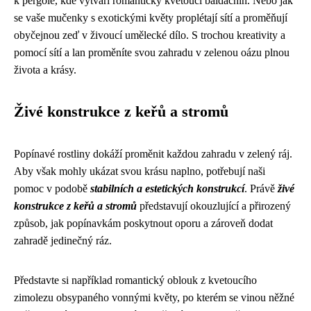
k pergole, kde vytváří romantický kvetoucí baldachín. Nebo jak
se vaše mučenky s exotickými květy proplétají sítí a proměňují
obyčejnou zeď v živoucí umělecké dílo. S trochou kreativity a
pomocí sítí a lan proměníte svou zahradu v zelenou oázu plnou
života a krásy.
Živé konstrukce z keřů a stromů
Popínavé rostliny dokáží proměnit každou zahradu v zelený ráj.
Aby však mohly ukázat svou krásu naplno, potřebují naši
pomoc v podobě
stabilních a estetických konstrukcí
. Právě
živé
konstrukce z keřů a stromů
představují okouzlující a přirozený
způsob, jak popínavkám poskytnout oporu a zároveň dodat
zahradě jedinečný ráz.
Představte si například romantický oblouk z kvetoucího
zimolezu obsypaného vonnými květy, po kterém se vinou něžné