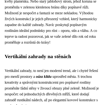
květy plaménku. Nebo starý jabloňový strom, jehož koruna se
proměnila v zelenou klenlenou bránu díky popínavé růži.
Možností je nespočet a fantazii se meze nekladou. Výhodou
živých konstrukcí je jejich přirozený vzhled, který harmonicky
zapadne do každé zahrady. Navíc poskytují popínavým
rostlinám ideální podmínky pro růst – oporu, stín a vláhu. A co
teprve ta radost pozorovat, jak se vaše zelené dílo rok od roku
proměňuje a rozrůstá do krásy!
Vertikální zahrady na stěnách
Vertikální zahrady, to není jen moderní trend, ale i chytré řešení
pro menší prostory a
oáza klidu
uprostřed města. S trochou
kreativity a správnými konstrukcemi pro popínavé rostliny
proměníte fádní stěny v živoucí obrazy plné zeleně. Možností je
nespočet: od jednoduchých dřevěných mříží, které dodají
zahradě rustikální nádech, až po elegantní kovové konstrukce s