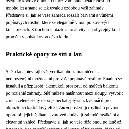
ošetřený kovový oblouk či mříž vám bude dělat radost po
mnoho let a stane se tak trvalou ozdobou vaší zahrady.
Představte si, jak se vaše zahrada rozzáří barvami a vůněmi
popínavých rostlin, které se elegantně vinou po kovových
konstrukcích. S trochou fantazie a kreativity se i obyčejný kout
promění v pohádkovou oázu klidu.
Praktické opory ze sítí a lan
Sítě a lana otevírají svět vertikálního zahradničení s
neomezenými možnostmi pro vaše popínavé rostliny. Snadno se
instalují a přizpůsobí jakémukoli prostoru, od malých balkonů
po rozlehlé zahrady.
Sítě
můžete natáhnout mezi sloupy, vytvořit
z nich zelené stěny nebo je nechat splývat z květináčů pro
okouzlující kaskádový efekt.
Lana
poskytují rostlinám pevnou
oporu při jejich šplhání a zároveň dodávají zahradě rustikální a
elegantní vzhled. Představte si, jak se vaše růže pnou po laně až