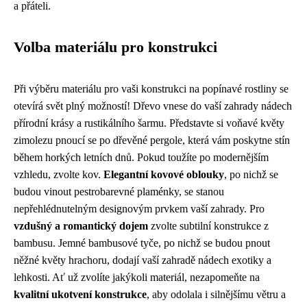
a přáteli.
Volba materiálu pro konstrukci
Při výběru materiálu pro vaši konstrukci na popínavé rostliny se
otevírá svět plný možností! Dřevo vnese do vaší zahrady nádech
přírodní krásy a rustikálního šarmu. Představte si voňavé květy
zimolezu pnoucí se po dřevěné pergole, která vám poskytne stín
během horkých letních dnů. Pokud toužíte po modernějším
vzhledu, zvolte kov.
Elegantní kovové oblouky
, po nichž se
budou vinout pestrobarevné plaménky, se stanou
nepřehlédnutelným designovým prvkem vaší zahrady. Pro
vzdušný a romantický dojem
zvolte subtilní konstrukce z
bambusu. Jemné bambusové tyče, po nichž se budou pnout
něžné květy hrachoru, dodají vaší zahradě nádech exotiky a
lehkosti. Ať už zvolíte jakýkoli materiál, nezapomeňte na
kvalitní ukotvení konstrukce
, aby odolala i silnějšímu větru a