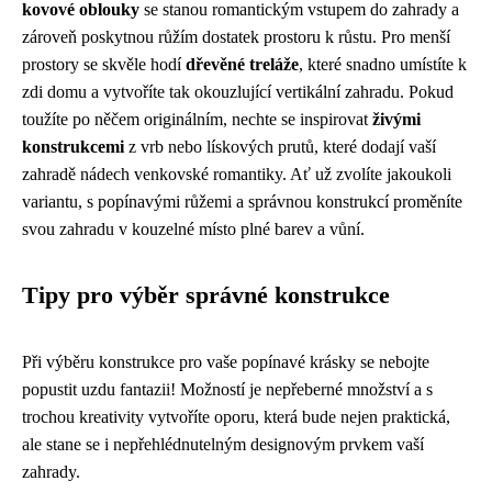
kovové oblouky
se stanou romantickým vstupem do zahrady a
zároveň poskytnou růžím dostatek prostoru k růstu. Pro menší
prostory se skvěle hodí
dřevěné treláže
, které snadno umístíte k
zdi domu a vytvoříte tak okouzlující vertikální zahradu. Pokud
toužíte po něčem originálním, nechte se inspirovat
živými
konstrukcemi
z vrb nebo lískových prutů, které dodají vaší
zahradě nádech venkovské romantiky. Ať už zvolíte jakoukoli
variantu, s popínavými růžemi a správnou konstrukcí proměníte
svou zahradu v kouzelné místo plné barev a vůní.
Tipy pro výběr správné konstrukce
Při výběru konstrukce pro vaše popínavé krásky se nebojte
popustit uzdu fantazii! Možností je nepřeberné množství a s
trochou kreativity vytvoříte oporu, která bude nejen praktická,
ale stane se i nepřehlédnutelným designovým prvkem vaší
zahrady.