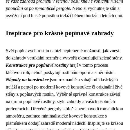
se vaše zahrada promění v zelenou oázu klidu s vonícími růžemi
pnoucími se po romantické pergole.
Nebo si vychutnejte stín a
osvěžení pod hustě porostlou treláží během horkých letních dnů.
Inspirace pro krásné popínavé zahrady
Svět popínavých rostlin nabízí nepřeberné možnosti, jak vnést
do zahrady vertikální rozměr a vytvořit okouzlující zelené stěny.
Konstrukce pro popínavé rostliny
hrají v tomto procesu
klíčovou roli, neboť poskytují rostlinám oporu a směr růstu.
Nápady na konstrukce
jsou rozmanité a sahají od klasických
treláží a pergol po moderní kovové konstrukce či originální živé
stěny z popínavých rostlin. Výběr té správné konstrukce závisí
na druhu popínavé rostliny, stylu zahrady a vašich osobních
preferencích. Dřevěné pergoly s břečťanem navodí romantickou
atmosféru, zatímco minimalistické kovové konstrukce s
plaménkem dodají zahradě moderní nádech. Inspirujte se krásou