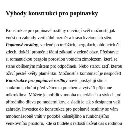
Výhody konstrukcí pro popínavky
Konstrukce pro popínavé rostliny otevírají svět možností, jak
vnést do zahrady vertikální rozměr a krásu kvetoucích stěn.
Popínavé rostliny
, vedené po trelážích, pergolách, obloucích či
zdech, dokáží proměnit fádní zákoutí v zelené oázy. Představte
si romantickou pergolu porostlou vonícím zimolezem, která se
stane oblíbeným místem pro odpočinek. Nebo starou zeď, kterou
oživí pestré květy plaménku. Možností a kombinací je nespočet!
Konstrukce pro popínavé rostliny
navíc poskytují stín a
soukromí, chrání před větrem a prachem a vytváří příjemné
mikroklima. Můžete je pořídit v mnoha materiálech a stylech, od
přírodního dřeva po moderní kov, a sladit je tak s designem vaší
zahrady. Investice do konstrukce pro popínavé rostliny se vám
mnohonásobně vrátí v podobě krásnějšího a funkčnějšího
venkovního prostoru, kde si budete s radostí užívat čas s rodinou