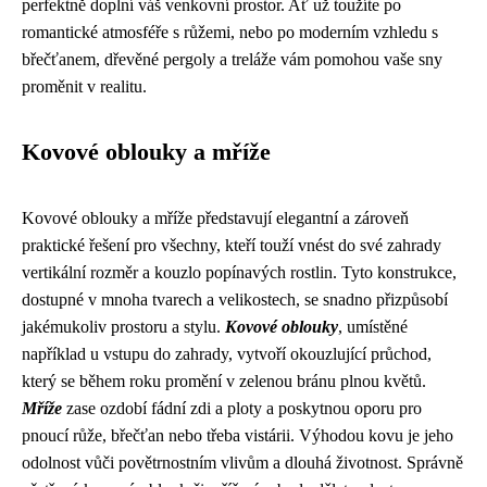
perfektně doplní váš venkovní prostor. Ať už toužíte po
romantické atmosféře s růžemi, nebo po moderním vzhledu s
břečťanem, dřevěné pergoly a treláže vám pomohou vaše sny
proměnit v realitu.
Kovové oblouky a mříže
Kovové oblouky a mříže představují elegantní a zároveň
praktické řešení pro všechny, kteří touží vnést do své zahrady
vertikální rozměr a kouzlo popínavých rostlin. Tyto konstrukce,
dostupné v mnoha tvarech a velikostech, se snadno přizpůsobí
jakémukoliv prostoru a stylu.
Kovové oblouky
, umístěné
například u vstupu do zahrady, vytvoří okouzlující průchod,
který se během roku promění v zelenou bránu plnou květů.
Mříže
zase ozdobí fádní zdi a ploty a poskytnou oporu pro
pnoucí růže, břečťan nebo třeba vistárii. Výhodou kovu je jeho
odolnost vůči povětrnostním vlivům a dlouhá životnost. Správně