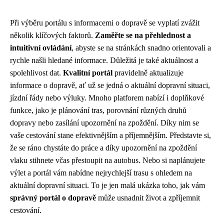
Při výběru portálu s informacemi o dopravě se vyplatí zvážit
několik klíčových faktorů.
Zaměřte se na přehlednost a
intuitivní ovládání
, abyste se na stránkách snadno orientovali a
rychle našli hledané informace. Důležitá je také aktuálnost a
spolehlivost dat.
Kvalitní portál
pravidelně aktualizuje
informace o dopravě, ať už se jedná o aktuální dopravní situaci,
jízdní řády nebo výluky. Mnoho platforem nabízí i doplňkové
funkce, jako je plánování tras, porovnání různých druhů
dopravy nebo zasílání upozornění na zpoždění. Díky nim se
vaše cestování stane efektivnějším a příjemnějším. Představte si,
že se ráno chystáte do práce a díky upozornění na zpoždění
vlaku stihnete včas přestoupit na autobus. Nebo si naplánujete
výlet a portál vám nabídne nejrychlejší trasu s ohledem na
aktuální dopravní situaci. To je jen malá ukázka toho, jak vám
správný portál o dopravě
může usnadnit život a zpříjemnit
cestování.