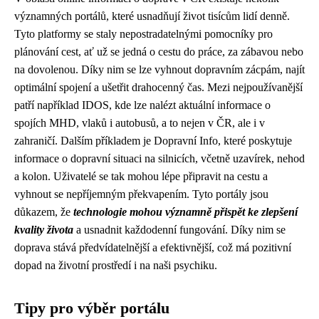
významných portálů, které usnadňují život tisícům lidí denně.
Tyto platformy se staly nepostradatelnými pomocníky pro
plánování cest, ať už se jedná o cestu do práce, za zábavou nebo
na dovolenou. Díky nim se lze vyhnout dopravním zácpám, najít
optimální spojení a ušetřit drahocenný čas. Mezi nejpoužívanější
patří například IDOS, kde lze nalézt aktuální informace o
spojích MHD, vlaků i autobusů, a to nejen v ČR, ale i v
zahraničí. Dalším příkladem je Dopravní Info, které poskytuje
informace o dopravní situaci na silnicích, včetně uzavírek, nehod
a kolon. Uživatelé se tak mohou lépe připravit na cestu a
vyhnout se nepříjemným překvapením. Tyto portály jsou
důkazem, že
technologie mohou významně přispět ke zlepšení
kvality života
a usnadnit každodenní fungování. Díky nim se
doprava stává předvídatelnější a efektivnější, což má pozitivní
dopad na životní prostředí i na naši psychiku.
Tipy pro výběr portálu