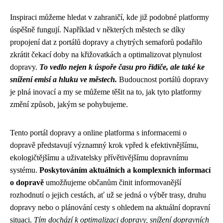
Inspiraci můžeme hledat v zahraničí, kde již podobné platformy
úspěšně fungují. Například v některých městech se díky
propojení dat z portálů dopravy a chytrých semaforů podařilo
zkrátit čekací doby na křižovatkách a optimalizovat plynulost
dopravy.
To vedlo nejen k úspoře času pro řidiče, ale také ke
snížení emisí a hluku ve městech.
Budoucnost portálů dopravy
je plná inovací a my se můžeme těšit na to, jak tyto platformy
změní způsob, jakým se pohybujeme.
Tento portál dopravy a online platforma s informacemi o
dopravě představují významný krok vpřed k efektivnějšímu,
ekologičtějšímu a uživatelsky přívětivějšímu dopravnímu
systému.
Poskytováním aktuálních a komplexních informací
o dopravě
umožňujeme občanům činit informovanější
rozhodnutí o jejich cestách, ať už se jedná o výběr trasy, druhu
dopravy nebo o plánování cesty s ohledem na aktuální dopravní
situaci.
Tím dochází k optimalizaci dopravy, snížení dopravních