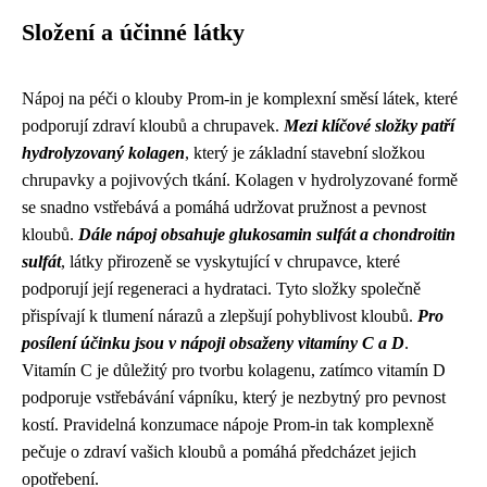
Složení a účinné látky
Nápoj na péči o klouby Prom-in je komplexní směsí látek, které
podporují zdraví kloubů a chrupavek.
Mezi klíčové složky patří
hydrolyzovaný kolagen
, který je základní stavební složkou
chrupavky a pojivových tkání. Kolagen v hydrolyzované formě
se snadno vstřebává a pomáhá udržovat pružnost a pevnost
kloubů.
Dále nápoj obsahuje glukosamin sulfát a chondroitin
sulfát
, látky přirozeně se vyskytující v chrupavce, které
podporují její regeneraci a hydrataci. Tyto složky společně
přispívají k tlumení nárazů a zlepšují pohyblivost kloubů.
Pro
posílení účinku jsou v nápoji obsaženy vitamíny C a D
.
Vitamín C je důležitý pro tvorbu kolagenu, zatímco vitamín D
podporuje vstřebávání vápníku, který je nezbytný pro pevnost
kostí. Pravidelná konzumace nápoje Prom-in tak komplexně
pečuje o zdraví vašich kloubů a pomáhá předcházet jejich
opotřebení.