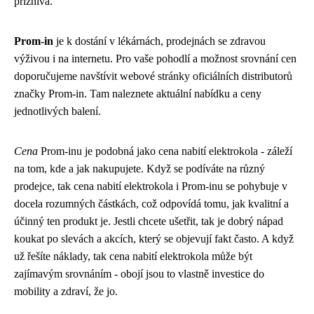
příznivá.
Prom-in
je k dostání v lékárnách, prodejnách se zdravou
výživou i na internetu. Pro vaše pohodlí a možnost srovnání cen
doporučujeme navštívit webové stránky oficiálních distributorů
značky Prom-in. Tam naleznete aktuální nabídku a ceny
jednotlivých balení.
Cena
Prom-inu je podobná jako
cena nabití elektrokola
- záleží
na tom, kde a jak nakupujete. Když se podíváte na různý
prodejce, tak cena nabití elektrokola i Prom-inu se pohybuje v
docela rozumných částkách, což odpovídá tomu, jak kvalitní a
účinný ten produkt je. Jestli chcete ušetřit, tak je dobrý nápad
koukat po slevách a akcích, který se objevují fakt často. A když
už řešíte náklady, tak cena nabití elektrokola může být
zajímavým srovnáním - obojí jsou to vlastně investice do
mobility a zdraví, že jo.