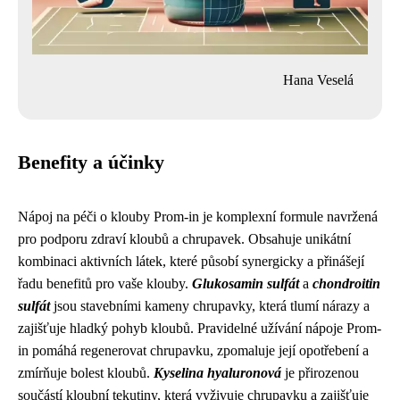
Hana Veselá
Benefity a účinky
Nápoj na péči o klouby Prom-in je komplexní formule navržená
pro podporu zdraví kloubů a chrupavek. Obsahuje unikátní
kombinaci aktivních látek, které působí synergicky a přinášejí
řadu benefitů pro vaše klouby.
Glukosamin sulfát
a
chondroitin
sulfát
jsou stavebními kameny chrupavky, která tlumí nárazy a
zajišťuje hladký pohyb kloubů. Pravidelné užívání nápoje Prom-
in pomáhá regenerovat chrupavku, zpomaluje její opotřebení a
zmírňuje bolest kloubů.
Kyselina hyaluronová
je přirozenou
součástí kloubní tekutiny, která vyživuje chrupavku a zajišťuje