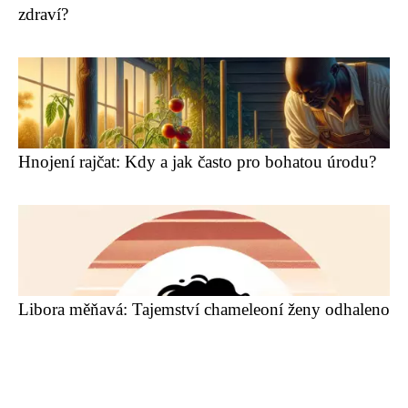
zdraví?
Hnojení rajčat: Kdy a jak často pro bohatou úrodu?
Libora měňavá: Tajemství chameleoní ženy odhaleno