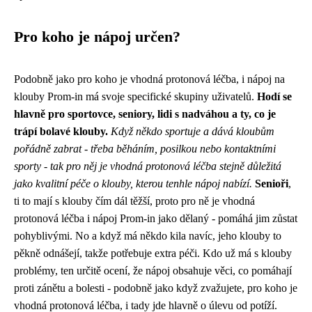
Pro koho je nápoj určen?
Podobně jako
pro koho je vhodná protonová léčba
, i nápoj na
klouby Prom-in má svoje specifické skupiny uživatelů.
Hodí se
hlavně pro sportovce, seniory, lidi s nadváhou a ty, co je
trápí bolavé klouby.
Když někdo sportuje a dává kloubům
pořádně zabrat - třeba běháním, posilkou nebo kontaktními
sporty - tak pro něj je vhodná protonová léčba stejně důležitá
jako kvalitní péče o klouby, kterou tenhle nápoj nabízí.
Senioři
,
ti to mají s klouby čím dál těžší, proto pro ně je vhodná
protonová léčba i nápoj Prom-in jako dělaný - pomáhá jim zůstat
pohyblivými. No a když má někdo kila navíc, jeho klouby to
pěkně odnášejí, takže potřebuje extra péči. Kdo už má s klouby
problémy, ten určitě ocení, že nápoj obsahuje věci, co pomáhají
proti zánětu a bolesti - podobně jako když zvažujete, pro koho je
vhodná protonová léčba, i tady jde hlavně o úlevu od potíží.