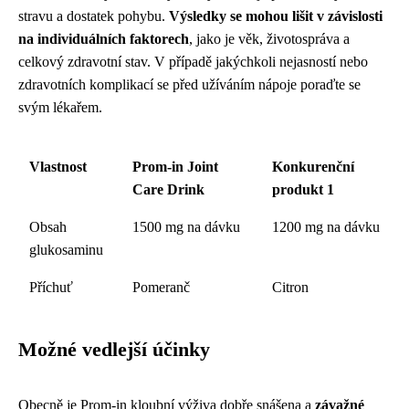
stravu a dostatek pohybu.
Výsledky se mohou lišit v závislosti
na individuálních faktorech
, jako je věk, životospráva a
celkový zdravotní stav. V případě jakýchkoli nejasností nebo
zdravotních komplikací se před užíváním nápoje poraďte se
svým lékařem.
Vlastnost
Prom-in Joint
Konkurenční
Care Drink
produkt 1
Obsah
1500 mg na dávku
1200 mg na dávku
glukosaminu
Příchuť
Pomeranč
Citron
Možné vedlejší účinky
Obecně je Prom-in kloubní výživa dobře snášena a
závažné