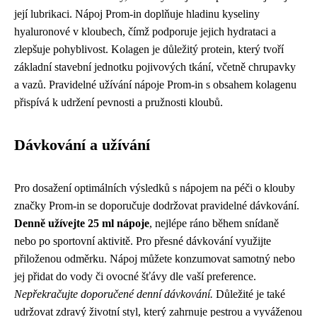
její lubrikaci. Nápoj Prom-in doplňuje hladinu kyseliny
hyaluronové v kloubech, čímž podporuje jejich hydrataci a
zlepšuje pohyblivost. Kolagen je důležitý protein, který tvoří
základní stavební jednotku pojivových tkání, včetně chrupavky
a vazů. Pravidelné užívání nápoje Prom-in s obsahem kolagenu
přispívá k udržení pevnosti a pružnosti kloubů.
Dávkování a užívání
Pro dosažení optimálních výsledků s nápojem na péči o klouby
značky Prom-in se doporučuje dodržovat pravidelné dávkování.
Denně užívejte 25 ml nápoje
, nejlépe ráno během snídaně
nebo po sportovní aktivitě. Pro přesné dávkování využijte
přiloženou odměrku. Nápoj můžete konzumovat samotný nebo
jej přidat do vody či ovocné šťávy dle vaší preference.
Nepřekračujte doporučené denní dávkování.
Důležité je také
udržovat zdravý životní styl, který zahrnuje pestrou a vyváženou