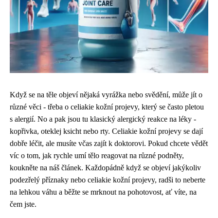
Když se na těle objeví nějaká vyrážka nebo svědění, může jít o
různé věci - třeba o
celiakie kožní projevy
, který se často pletou
s alergií. No a pak jsou tu klasický alergický reakce na léky -
kopřivka, oteklej ksicht nebo rty. Celiakie kožní projevy se dají
dobře léčit, ale musíte včas zajít k doktorovi. Pokud chcete vědět
víc o tom, jak rychle umí tělo
reagovat na různé podněty
,
koukněte na náš článek. Každopádně když se objeví jakýkoliv
podezřelý příznaky nebo celiakie kožní projevy, radši to neberte
na lehkou váhu a běžte se mrknout na pohotovost, ať víte, na
čem jste.