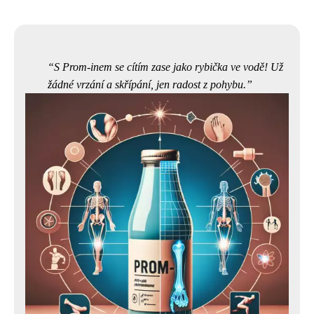
S Prom-inem se cítím zase jako rybička ve vodě! Už
žádné vrzání a skřípání, jen radost z pohybu.