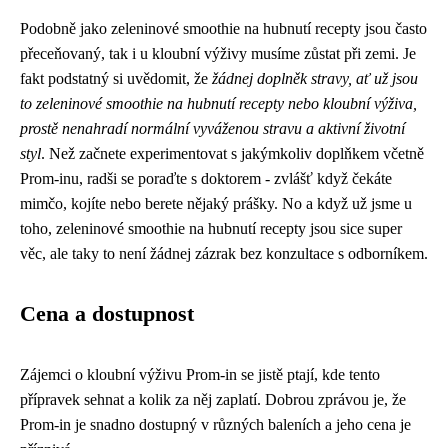
Podobně jako
zeleninové smoothie na hubnutí recepty
jsou často
přeceňovaný, tak i u kloubní výživy musíme zůstat při zemi. Je
fakt podstatný si uvědomit, že
žádnej doplněk stravy, ať už jsou
to zeleninové smoothie na hubnutí recepty nebo kloubní výživa,
prostě nenahradí normální vyváženou stravu a aktivní životní
styl
. Než začnete experimentovat s jakýmkoliv doplňkem včetně
Prom-inu, radši se poraďte s doktorem - zvlášť když čekáte
mimčo, kojíte nebo berete nějaký prášky. No a když už jsme u
toho, zeleninové smoothie na hubnutí recepty jsou sice super
věc, ale taky to není žádnej zázrak bez konzultace s odborníkem.
Cena a dostupnost
Zájemci o kloubní výživu Prom-in se jistě ptají, kde tento
přípravek sehnat a kolik za něj zaplatí. Dobrou zprávou je, že
Prom-in je snadno dostupný v různých baleních a jeho cena je