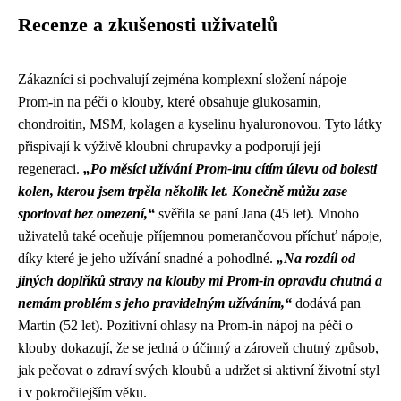
Recenze a zkušenosti uživatelů
Zákazníci si pochvalují zejména komplexní složení nápoje
Prom-in na péči o klouby, které obsahuje glukosamin,
chondroitin, MSM, kolagen a kyselinu hyaluronovou. Tyto látky
přispívají k výživě kloubní chrupavky a podporují její
regeneraci.
„Po měsíci užívání Prom-inu cítím úlevu od bolesti
kolen, kterou jsem trpěla několik let. Konečně můžu zase
sportovat bez omezení,“
svěřila se paní Jana (45 let). Mnoho
uživatelů také oceňuje příjemnou pomerančovou příchuť nápoje,
díky které je jeho užívání snadné a pohodlné.
„Na rozdíl od
jiných doplňků stravy na klouby mi Prom-in opravdu chutná a
nemám problém s jeho pravidelným užíváním,“
dodává pan
Martin (52 let). Pozitivní ohlasy na Prom-in nápoj na péči o
klouby dokazují, že se jedná o účinný a zároveň chutný způsob,
jak pečovat o zdraví svých kloubů a udržet si aktivní životní styl
i v pokročilejším věku.