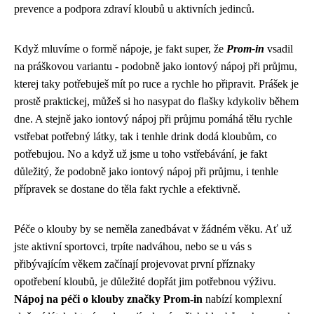
prevence a podpora zdraví kloubů u aktivních jedinců.
Když mluvíme o formě nápoje, je fakt super, že
Prom-in
vsadil
na práškovou variantu - podobně jako
iontový nápoj při průjmu
,
kterej taky potřebuješ mít po ruce a rychle ho připravit. Prášek je
prostě praktickej, můžeš si ho nasypat do flašky kdykoliv během
dne. A stejně jako iontový nápoj při průjmu pomáhá tělu rychle
vstřebat potřebný látky, tak i tenhle drink dodá kloubům, co
potřebujou. No a když už jsme u toho vstřebávání, je fakt
důležitý, že podobně jako iontový nápoj při průjmu, i tenhle
přípravek se dostane do těla fakt rychle a efektivně.
Péče o klouby by se neměla zanedbávat v žádném věku. Ať už
jste aktivní sportovci, trpíte nadváhou, nebo se u vás s
přibývajícím věkem začínají projevovat první příznaky
opotřebení kloubů, je důležité dopřát jim potřebnou výživu.
Nápoj na péči o klouby značky Prom-in
nabízí komplexní