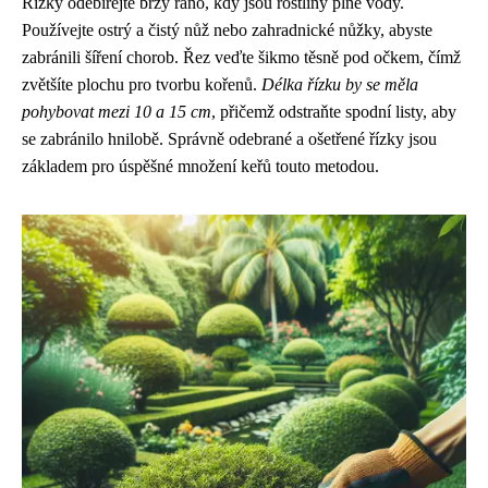
Řízky odebírejte brzy ráno, kdy jsou rostliny plné vody.
Používejte ostrý a čistý nůž nebo zahradnické nůžky, abyste
zabránili šíření chorob. Řez veďte šikmo těsně pod očkem, čímž
zvětšíte plochu pro tvorbu kořenů.
Délka řízku by se měla
pohybovat mezi 10 a 15 cm
, přičemž odstraňte spodní listy, aby
se zabránilo hnilobě. Správně odebrané a ošetřené řízky jsou
základem pro úspěšné množení keřů touto metodou.