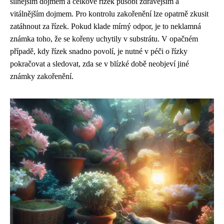
silnějším dojmem a celkově řízek působí zdravějším a
vitálnějším dojmem. Pro kontrolu zakořenění lze opatrně zkusit
zatáhnout za řízek. Pokud klade mírný odpor, je to neklamná
známka toho, že se kořeny uchytily v substrátu. V opačném
případě, kdy řízek snadno povolí, je nutné v péči o řízky
pokračovat a sledovat, zda se v blízké době neobjeví jiné
známky zakořenění.