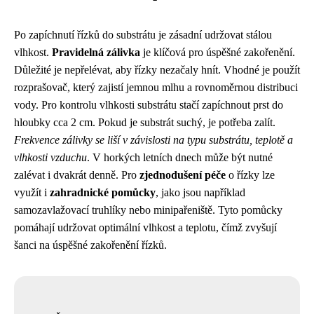
Po zapíchnutí řízků do substrátu je zásadní udržovat stálou
vlhkost.
Pravidelná zálivka
je klíčová pro úspěšné zakořenění.
Důležité je nepřelévat, aby řízky nezačaly hnít. Vhodné je použít
rozprašovač, který zajistí jemnou mlhu a rovnoměrnou distribuci
vody. Pro kontrolu vlhkosti substrátu stačí zapíchnout prst do
hloubky cca 2 cm. Pokud je substrát suchý, je potřeba zalít.
Frekvence zálivky se liší v závislosti na typu substrátu, teplotě a
vlhkosti vzduchu
. V horkých letních dnech může být nutné
zalévat i dvakrát denně. Pro
zjednodušení péče
o řízky lze
využít i
zahradnické pomůcky
, jako jsou například
samozavlažovací truhlíky nebo minipařeniště. Tyto pomůcky
pomáhají udržovat optimální vlhkost a teplotu, čímž zvyšují
šanci na úspěšné zakořenění řízků.