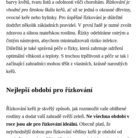
barvy květů, tvaru listů a odolnosti vůči chorobám.
Řízkování je
vhodné pro širokou škálu keřů
, ať už se jedná o okrasné dřeviny,
ovocné keře nebo bylinky. Pro úspěšné řízkování je důležité
dodržet několik základních pravidel. V první řadě je nutné zvolit
zdravou a silnou mateřskou rostlinu. Řízky odebíráme ostrým a
čistým nástrojem, abychom minimalizovali riziko infekce.
Důležitá je také správná péče o řízky, která zahrnuje udržení
optimální vlhkosti a teploty. S trochou trpělivosti a péče se tak i
začínající zahradníci mohou těšit z vlastních, krásně narostlých
keřů.
Nejlepší období pro řízkování
Řízkování keřů je skvělý způsob, jak rozmnožit vaše oblíbené
rostliny a dodat vaší zahradě svěží zeleň.
Ne všechna období v
roce jsou ale pro řízkování ideální.
Obecně platí, že
nejvhodnější dobou pro řízkování většiny keřů je období od