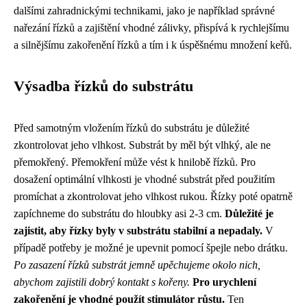
dalšími zahradnickými technikami, jako je například správné
nařezání řízků a zajištění vhodné zálivky, přispívá k rychlejšímu
a silnějšímu zakořenění řízků a tím i k úspěšnému množení keřů.
Výsadba řízků do substrátu
Před samotným vložením řízků do substrátu je důležité
zkontrolovat jeho vlhkost. Substrát by měl být vlhký, ale ne
přemokřený. Přemokření může vést k hnilobě řízků. Pro
dosažení optimální vlhkosti je vhodné substrát před použitím
promíchat a zkontrolovat jeho vlhkost rukou. Řízky poté opatrně
zapíchneme do substrátu do hloubky asi 2-3 cm.
Důležité je
zajistit, aby řízky byly v substrátu stabilní a nepadaly.
V
případě potřeby je možné je upevnit pomocí špejle nebo drátku.
Po zasazení řízků substrát jemně upěchujeme okolo nich,
abychom zajistili dobrý kontakt s kořeny.
Pro urychlení
zakořenění je vhodné použít stimulátor růstu.
Ten