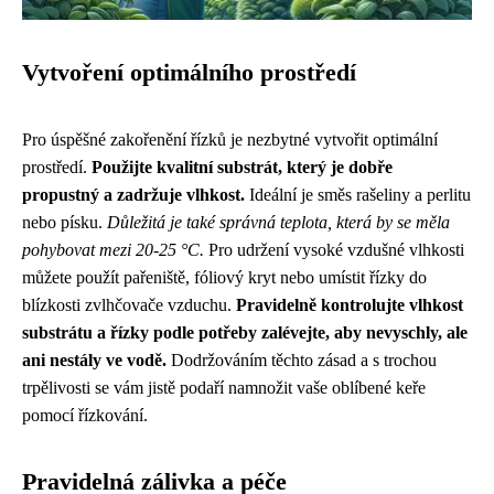
Vytvoření optimálního prostředí
Pro úspěšné zakořenění řízků je nezbytné vytvořit optimální
prostředí.
Použijte kvalitní substrát, který je dobře
propustný a zadržuje vlhkost.
Ideální je směs rašeliny a perlitu
nebo písku.
Důležitá je také správná teplota, která by se měla
pohybovat mezi 20-25 °C.
Pro udržení vysoké vzdušné vlhkosti
můžete použít pařeniště, fóliový kryt nebo umístit řízky do
blízkosti zvlhčovače vzduchu.
Pravidelně kontrolujte vlhkost
substrátu a řízky podle potřeby zalévejte, aby nevyschly, ale
ani nestály ve vodě.
Dodržováním těchto zásad a s trochou
trpělivosti se vám jistě podaří namnožit vaše oblíbené keře
pomocí řízkování.
Pravidelná zálivka a péče