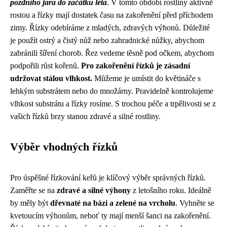
pozdního jara do začátku léta
. V tomto období rostliny aktivně
rostou a řízky mají dostatek času na zakořenění před příchodem
zimy. Řízky odebíráme z mladých, zdravých výhonů. Důležité
je použít ostrý a čistý nůž nebo zahradnické nůžky, abychom
zabránili šíření chorob. Řez vedeme těsně pod očkem, abychom
podpořili růst kořenů.
Pro zakořenění řízků je zásadní
udržovat stálou vlhkost.
Můžeme je umístit do květináče s
lehkým substrátem nebo do množárny. Pravidelně kontrolujeme
vlhkost substrátu a řízky rosíme. S trochou péče a trpělivosti se z
vašich řízků brzy stanou zdravé a silné rostliny.
Výběr vhodných řízků
Pro úspěšné řízkování keřů je klíčový výběr správných řízků.
Zaměřte se na
zdravé a silné výhony
z letošního roku. Ideálně
by měly být
dřevnaté na bázi a zelené na vrcholu
. Vyhněte se
kvetoucím výhonům, neboť ty mají menší šanci na zakořenění.