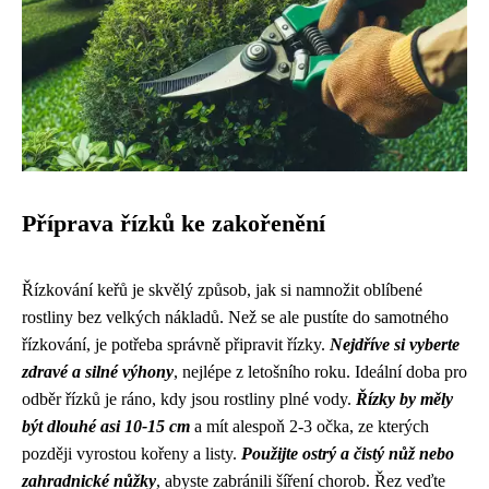
Příprava řízků ke zakořenění
Řízkování keřů je skvělý způsob, jak si namnožit oblíbené
rostliny bez velkých nákladů. Než se ale pustíte do samotného
řízkování, je potřeba správně připravit řízky.
Nejdříve si vyberte
zdravé a silné výhony
, nejlépe z letošního roku. Ideální doba pro
odběr řízků je ráno, kdy jsou rostliny plné vody.
Řízky by měly
být dlouhé asi 10-15 cm
a mít alespoň 2-3 očka, ze kterých
později vyrostou kořeny a listy.
Použijte ostrý a čistý nůž nebo
zahradnické nůžky
, abyste zabránili šíření chorob. Řez veďte