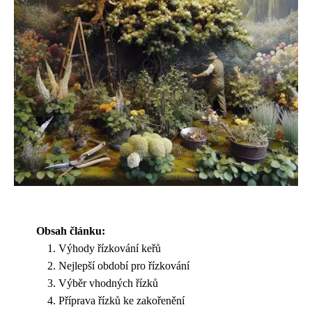
Obsah článku:
Výhody řízkování keřů
Nejlepší období pro řízkování
Výběr vhodných řízků
Příprava řízků ke zakořenění