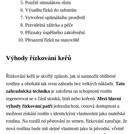
Použití stimulátoru růstu
Výsadba řízků do substrátu
Vytvoření optimálního prostředí
Pravidelná zálivka a péče
Příznaky úspěšného zakořenění
Přesazení řízků na stanoviště
Výhody řízkování keřů
Řízkování keřů je skvělý způsob, jak si namnožit oblíbené
rostliny a obohatit tak svou zahradu bez velkých nákladů.
Tato
zahradnická technika
je založena na schopnosti rostlin
regenerovat se z částí stonků, listů nebo kořenů.
Mezi hlavní
výhody řízkování patří
jednoduchost, cenová dostupnost a
možnost získání rostlin s identickými vlastnostmi jako mateřská
rostlina. Na rozdíl od pěstování ze semen, řízkování zaručuje, že
nová rostlina bude mít stejné vlastnosti jako ta původní, včetně