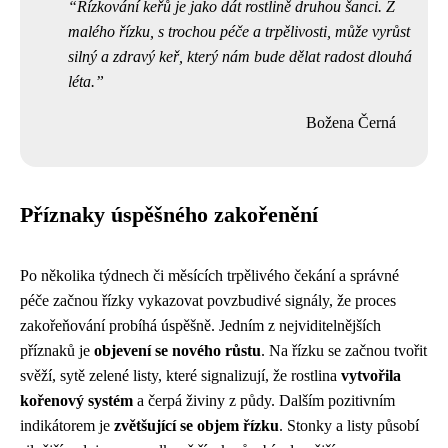
Řízkování keřů je jako dát rostlině druhou šanci. Z
malého řízku, s trochou péče a trpělivosti, může vyrůst
silný a zdravý keř, který nám bude dělat radost dlouhá
léta.
Božena Černá
Příznaky úspěšného zakořenění
Po několika týdnech či měsících trpělivého čekání a správné
péče začnou řízky vykazovat povzbudivé signály, že proces
zakořeňování probíhá úspěšně. Jedním z nejviditelnějších
příznaků je
objevení se nového růstu
. Na řízku se začnou tvořit
svěží, sytě zelené listy, které signalizují, že rostlina
vytvořila
kořenový systém
a čerpá živiny z půdy. Dalším pozitivním
indikátorem je
zvětšující se objem řízku
. Stonky a listy působí