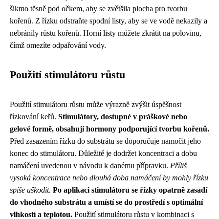
šikmo těsně pod očkem, aby se zvětšila plocha pro tvorbu
kořenů. Z řízku odstraňte spodní listy, aby se ve vodě nekazily a
nebránily růstu kořenů. Horní listy můžete zkrátit na polovinu,
čímž omezíte odpařování vody.
Použití stimulátoru růstu
Použití stimulátoru růstu může výrazně zvýšit úspěšnost
řízkování keřů.
Stimulátory, dostupné v práškové nebo
gelové formě, obsahují hormony podporující tvorbu kořenů.
Před zasazením řízku do substrátu se doporučuje namočit jeho
konec do stimulátoru. Důležité je dodržet koncentraci a dobu
namáčení uvedenou v návodu k danému přípravku.
Příliš
vysoká koncentrace nebo dlouhá doba namáčení by mohly řízku
spíše uškodit.
Po aplikaci stimulátoru se řízky opatrně zasadí
do vhodného substrátu a umístí se do prostředí s optimální
vlhkostí a teplotou.
Použití stimulátoru růstu v kombinaci s