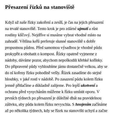
Přesazení řízků na stanoviště
Když už naše řízky zakoření a zesílí, je čas na jejich přesazení
na trvalé stanoviště. Tento krok je pro zdárné
ujmutí
a růst
rostliny klíčový. Nejdříve si musíme vybrat vhodné místo na
zahradě. Většina keřů preferuje slunné stanoviště s dobře
propustnou půdou. Před samotnou výsadbou je vhodné půdu
prokypřit a obohatit o kompost. Řízky opatrně vyjmeme z
nádoby, dáváme pozor, abychom nepoškodili křehké kořínky.
Do připravené půdy vyhloubíme jámu dostatečně velkou, aby se
do ní kořeny řízku pohodlně vešly. Řízek zasadíme do stejné
hloubky, v jaké rostl v nádobě. Po zasazení půdu kolem řízku
jemně přitlačíme a důkladně zalijeme. Pro lepší
ukotvení
a
ochranu před vysycháním můžeme k řízku umístit oporu. V
prvních týdnech po přesazení je důležité dbát na pravidelnou
zálivku, aby půda kolem řízku nevyschla. S
hnojením
začínáme
až po několika týdnech, kdy se řízek na stanovišti uchytí a začne