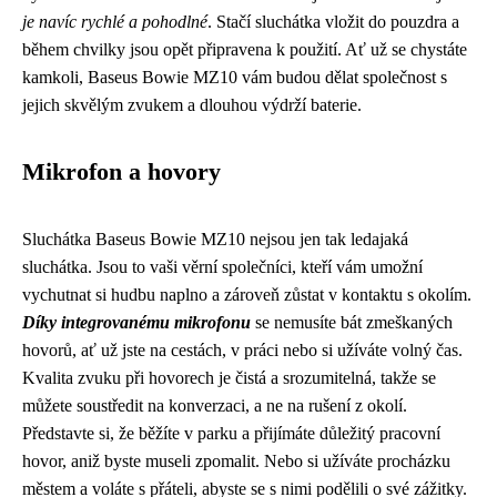
je navíc rychlé a pohodlné
. Stačí sluchátka vložit do pouzdra a
během chvilky jsou opět připravena k použití. Ať už se chystáte
kamkoli, Baseus Bowie MZ10 vám budou dělat společnost s
jejich skvělým zvukem a dlouhou výdrží baterie.
Mikrofon a hovory
Sluchátka Baseus Bowie MZ10 nejsou jen tak ledajaká
sluchátka. Jsou to vaši věrní společníci, kteří vám umožní
vychutnat si hudbu naplno a zároveň zůstat v kontaktu s okolím.
Díky integrovanému mikrofonu
se nemusíte bát zmeškaných
hovorů, ať už jste na cestách, v práci nebo si užíváte volný čas.
Kvalita zvuku při hovorech je čistá a srozumitelná, takže se
můžete soustředit na konverzaci, a ne na rušení z okolí.
Představte si, že běžíte v parku a přijímáte důležitý pracovní
hovor, aniž byste museli zpomalit. Nebo si užíváte procházku
městem a voláte s přáteli, abyste se s nimi podělili o své zážitky.