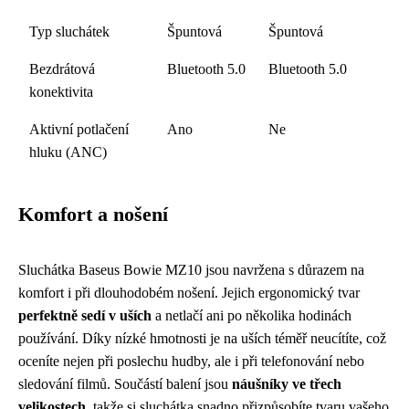
Typ sluchátek
Špuntová
Špuntová
Bezdrátová
Bluetooth 5.0
Bluetooth 5.0
konektivita
Aktivní potlačení
Ano
Ne
hluku (ANC)
Komfort a nošení
Sluchátka Baseus Bowie MZ10 jsou navržena s důrazem na
komfort i při dlouhodobém nošení. Jejich ergonomický tvar
perfektně sedí v uších
a netlačí ani po několika hodinách
používání. Díky nízké hmotnosti je na uších téměř neucítíte, což
oceníte nejen při poslechu hudby, ale i při telefonování nebo
sledování filmů. Součástí balení jsou
náušníky ve třech
velikostech
, takže si sluchátka snadno přizpůsobíte tvaru vašeho