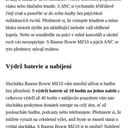
vlaku nebo hlučném letadle.
S ANC si vychutnáte křišťálově
čistý zvuk a ponoříte se do světa hudby bez jakýchkoli
nežádoucích ruchů.
Představte si, že cestujete letadlem a místo
hluku motorů slyšíte jen uklidňující melodie vaší oblíbené
kapely. Nebo se soustředíte na práci v rušné kanceláři a okolní
ruch vás nerozptyluje. S Baseus Bowie MZ10 a jejich ANC se
tyto představy stávají realitou.
Výdrž baterie a nabíjení
Sluchátka Baseus Bowie MZ10 vám umožní užívat si hudbu
bez přerušení.
S výdrží baterie až 10 hodin na jedno nabití
a
celkovou výdrží až 40 hodin s nabíjecím pouzdrem vám tato
sluchátka poskytnou dostatek energie na celý den, ať už
posloucháte hudbu, podcasty nebo telefonujete. Představte si, že
můžete vyrazit na celodenní výlet, aniž byste se museli starat o
vybitá sluchátka. S Baseus Bowie MZ10 je to možné!
Nabíjení