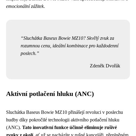
emocionální zážitek
.
Sluchátka Baseus Bowie MZ10? Skvělý zvuk za
rozumnou cenu, ideální kombinace pro každodenní
poslech.
Zdeněk Dvořák
Aktivní potlačení hluku (ANC)
Sluchátka Baseus Bowie MZ10 přinášejí revoluci v poslechu
hudby díky pokročilé technologii aktivního potlačení hluku
(ANC).
Tato inovativní funkce účinně eliminuje rušivé
zvuky z okolí
, ať už se nacházíte v rušné kanceláři, přeplněném