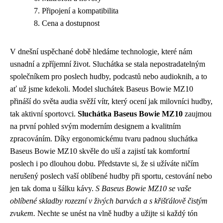
Připojení a kompatibilita
Cena a dostupnost
V dnešní uspěchané době hledáme technologie, které nám
usnadní a zpříjemní život. Sluchátka se stala nepostradatelným
společníkem pro poslech hudby, podcastů nebo audioknih, a to
ať už jsme kdekoli. Model sluchátek Baseus Bowie MZ10
přináší do světa audia svěží vítr, který ocení jak milovníci hudby,
tak aktivní sportovci.
Sluchátka Baseus Bowie MZ10
zaujmou
na první pohled svým moderním designem a kvalitním
zpracováním. Díky ergonomickému tvaru padnou sluchátka
Baseus Bowie MZ10 skvěle do uší a zajistí tak komfortní
poslech i po dlouhou dobu. Představte si, že si užíváte ničím
nerušený poslech vaší oblíbené hudby při sportu, cestování nebo
jen tak doma u šálku kávy.
S Baseus Bowie MZ10 se vaše
oblíbené skladby rozezní v živých barvách a s křišťálově čistým
zvukem.
Nechte se unést na vlně hudby a užijte si každý tón