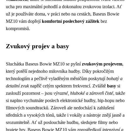
ucha pro maximální pohodlí a dokonalou zvukovou izolaci. Ať
už je používáte doma, v práci nebo na cestách, Baseus Bowie
MZ10 vám dopřejí
komfortní poslechový zážitek
bez
kompromisů.
Zvukový projev a basy
Sluchátka Baseus Bowie MZ10 se pyšní
zvukovým projevem
,
který potěší nejednoho milovníka hudby. Díky pokročilým
technologiím a pečlivě vyladěným měničům poskytují
bohatý a
detailní zvuk
napříč celým spektrem frekvencí. Zvláště
basy
si
zaslouží pozornost – jsou
výrazné, hluboké a zároveň čisté
, takže
si naplno vychutnáte poslech elektronické hudby, hip-hopu nebo
filmových soundtracků. Zároveň ale nedochází k zahlušení
středních a vysokých tónů, takže i vokály a nástroje znějí jasně a
srozumitelně. Ať už posloucháte hudbu, sledujete filmy nebo
hrajete hry, Baseus Bowie MZ10 vám zprostředkují
intenzivní a