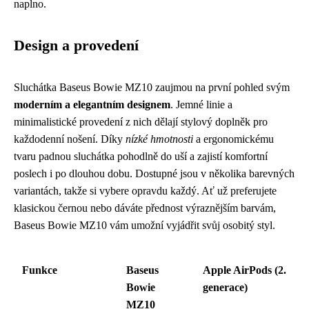
naplno.
Design a provedení
Sluchátka Baseus Bowie MZ10 zaujmou na první pohled svým
moderním a elegantním designem
. Jemné linie a
minimalistické provedení z nich dělají stylový doplněk pro
každodenní nošení. Díky
nízké hmotnosti
a ergonomickému
tvaru padnou sluchátka pohodlně do uší a zajistí komfortní
poslech i po dlouhou dobu. Dostupné jsou v několika barevných
variantách, takže si vybere opravdu každý. Ať už preferujete
klasickou černou nebo dáváte přednost výraznějším barvám,
Baseus Bowie MZ10 vám umožní vyjádřit svůj osobitý styl.
Funkce
Baseus
Apple AirPods (2.
Bowie
generace)
MZ10