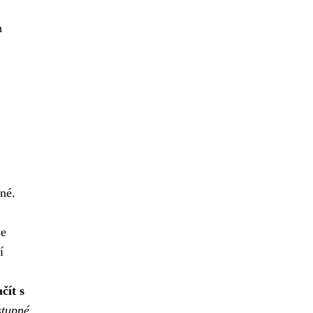
h
né.
se
í
čít s
stupné