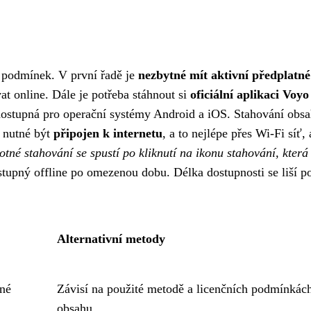
k podmínek. V první řadě je
nezbytné mít aktivní předplatné
at online. Dále je potřeba stáhnout si
oficiální aplikaci Voyo
 dostupná pro operační systémy Android a iOS. Stahování obs
e nutné být
připojen k internetu
, a to nejlépe přes Wi-Fi síť,
tné stahování se spustí po kliknutí na ikonu stahování, která
stupný offline po omezenou dobu. Délka dostupnosti se liší p
Alternativní metody
ané
Závisí na použité metodě a licenčních podmínkác
obsahu