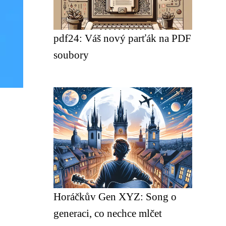
pdf24: Váš nový parťák na PDF
soubory
Horáčkův Gen XYZ: Song o
generaci, co nechce mlčet