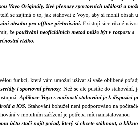
sou Voyo Originály, živé přenosy sportovních událostí a mož
elů se zajímá o to, jak stahovat z Voyo, aby si mohli obsah už
vání obsahu pro offline přehrávání.
Existují sice různé návo
omit, že
používání neoficiálních metod může být v rozporu s
čnostní riziko.
vělou funkcí, která vám umožní užívat si vaše oblíbené pořad
seriály i sportovní přenosy.
Než se ale pustíte do stahování, j
dostupná.
Aplikace Voyo s možností stahování je k dispozici p
droid a iOS.
Stahování bohužel není podporováno na počítačí
tahování v mobilním zařízení je potřeba mít nainstalovanou
mu účtu stačí najít pořad, který si chcete stáhnout, a klikn