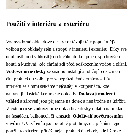
Použití v interiéru a exteriéru
Vodovzdorné obkladové desky se stávají stále populárnější
volbou pro obklady stěn a stropů v interiéru i exteriéru. Díky své
odolnosti proti vlhkosti jsou ideální do koupelen, sprchových
koutů a kuchyní, kde chrání zdi před poškozením vodou a plísní.
Vodovzdorné desky
se snadno instalují a udržují, což z nich
činí praktickou volbu pro zaneprázdněné domácnosti. V
interiéru se s nimi setkáme nejčastěji v koupelnách, kde
nahrazují klasické keramické obklady.
Dodávají moderní
vzhled
a zároveň jsou příjemné na dotek a nenáročné na údržbu.
V exteriéru se vodovzdorné obkladové desky uplatní například
na fasádách, balkonech či terasách.
Odolávají povětrnostním
vlivům
, UV záření a jsou odolné proti hmyzu a plísním. Jejich
použití v exteriéru přináší nejen praktické výhody, ale i široké