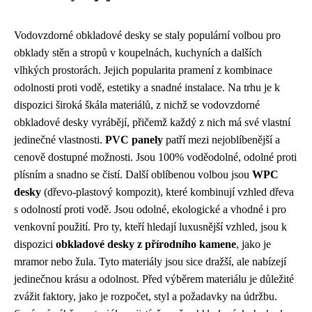
Vodovzdorné obkladové desky se staly populární volbou pro
obklady stěn a stropů v koupelnách, kuchyních a dalších
vlhkých prostorách. Jejich popularita pramení z kombinace
odolnosti proti vodě, estetiky a snadné instalace. Na trhu je k
dispozici široká škála materiálů, z nichž se vodovzdorné
obkladové desky vyrábějí, přičemž každý z nich má své vlastní
jedinečné vlastnosti.
PVC panely
patří mezi nejoblíbenější a
cenově dostupné možnosti. Jsou 100% voděodolné, odolné proti
plísním a snadno se čistí. Další oblíbenou volbou jsou
WPC
desky
(dřevo-plastový kompozit), které kombinují vzhled dřeva
s odolností proti vodě. Jsou odolné, ekologické a vhodné i pro
venkovní použití. Pro ty, kteří hledají luxusnější vzhled, jsou k
dispozici
obkladové desky z přírodního kamene
, jako je
mramor nebo žula. Tyto materiály jsou sice dražší, ale nabízejí
jedinečnou krásu a odolnost. Před výběrem materiálu je důležité
zvážit faktory, jako je rozpočet, styl a požadavky na údržbu.