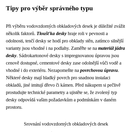
Tipy pro výběr správného typu
Při výběru vodovzdorných obkladových desek je důležité zvážit
několik faktorů.
Tloušťka desky
hraje roli v pevnosti a
odolnosti, tenčí desky se hodí pro obklady stěn, zatímco silnější
varianty jsou vhodné i na podlahy. Zaměřte se na
materiál jádra
desky
. Sádrokartonové desky s impregnovanou úpravou jsou
cenově dostupné, cementové desky zase odolnější vůči vodě a
vhodné i do exteriéru. Nezapomeňte na
povrchovou úpravu
.
Některé desky mají hladký povrch pro snadnou instalaci
obkladů, jiné imitují dřevo či kámen. Před nákupem si pečlivě
prostudujte technické parametry a ujistěte se, že zvolený typ
desky odpovídá vašim požadavkům a podmínkám v daném
prostoru.
Srovnání vodovzdorných obkladových desek