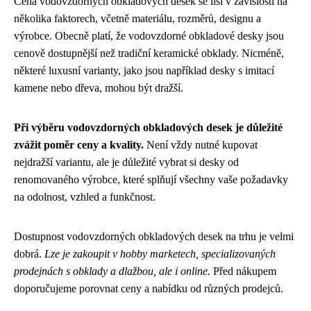
Cena vodovzdorných obkladových desek se liší v závislosti na
několika faktorech, včetně materiálu, rozměrů, designu a
výrobce. Obecně platí, že vodovzdorné obkladové desky jsou
cenově dostupnější než tradiční keramické obklady. Nicméně,
některé luxusní varianty, jako jsou například desky s imitací
kamene nebo dřeva, mohou být dražší.
Při výběru vodovzdorných obkladových desek je důležité
zvážit poměr ceny a kvality.
Není vždy nutné kupovat
nejdražší variantu, ale je důležité vybrat si desky od
renomovaného výrobce, které splňují všechny vaše požadavky
na odolnost, vzhled a funkčnost.
Dostupnost vodovzdorných obkladových desek na trhu je velmi
dobrá.
Lze je zakoupit v hobby marketech, specializovaných
prodejnách s obklady a dlažbou, ale i online.
Před nákupem
doporučujeme porovnat ceny a nabídku od různých prodejců.