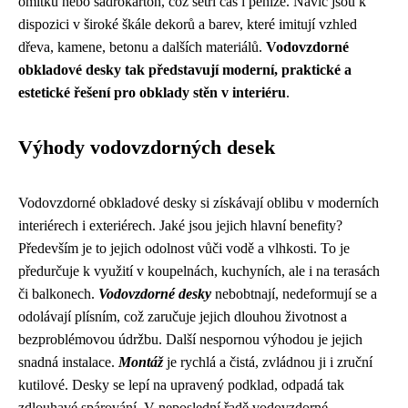
omítku nebo sádrokarton, což šetří čas i peníze. Navíc jsou k
dispozici v široké škále dekorů a barev, které imitují vzhled
dřeva, kamene, betonu a dalších materiálů.
Vodovzdorné
obkladové desky tak představují moderní, praktické a
estetické řešení pro obklady stěn v interiéru
.
Výhody vodovzdorných desek
Vodovzdorné obkladové desky si získávají oblibu v moderních
interiérech i exteriérech. Jaké jsou jejich hlavní benefity?
Především je to jejich odolnost vůči vodě a vlhkosti. To je
předurčuje k využití v koupelnách, kuchyních, ale i na terasách
či balkonech.
Vodovzdorné desky
nebobtnají, nedeformují se a
odolávají plísním, což zaručuje jejich dlouhou životnost a
bezproblémovou údržbu. Další nespornou výhodou je jejich
snadná instalace.
Montáž
je rychlá a čistá, zvládnou ji i zruční
kutilové. Desky se lepí na upravený podklad, odpadá tak
zdlouhavé spárování. V neposlední řadě vodovzdorné