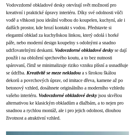
Vodovzdorné obkladové desky otevírají svět možností pro
kreativní i praktické úpravy interiéru. Díky své odolnosti vůči
vodě a vlhkosti jsou ideální volbou do koupelen, kuchyní, ale i
dalších prostor, kde hrozí kontakt s vodou. Představte si
elegantní obklad za kuchyňskou linkou, který odolá i horké
páře, nebo moderní design koupelny s odolnými a snadno
udržovatelnými deskami.
Vodovzdorné obkladové desky
se dají
použít i na obložení sprchového koutu, a to bez nutnosti
spárovaní, čímž se minimalizuje riziko vzniku plísní a usnadňuje
se údržba.
Kreativitě se meze nekladou
a s širokou škálou
dekorů a povrchových úprav, od imitace dřeva, kamene až po
betonový vzhled, dosáhnete originálního a moderního vzhledu
vašeho interiéru.
Vodovzdorné obkladové desky
jsou skvělou
alternativou ke klasickým obkladům a dlažbám, a to nejen pro
snadnou a rychlou montáž, ale i pro jejich odolnost, dlouhou
životnost a atraktivní vzhled.