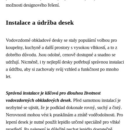
možnosti designového řešení.
Instalace a údržba desek
Vodovzdorné obkladové desky se staly populární volbou pro
koupelny, kuchyně a další prostory s vysokou vlhkostí, a to z
dobrého důvodu. Jsou odolné, cenově dostupné a snadno se
udržují. Nicméně, i ty nejlepší desky potřebují správnou instalaci
a údržbu, aby si zachovaly svůj vzhled a funkčnost po mnoho
let.
Správná instalace je klíčová pro dlouhou životnost
vodovzdorných obkladových desek
. Před samotnou instalací je
nezbytné se ujistit, že je podklad dokonale rovný, suchý a čistý.
Nerovnosti mohou vést k prasklinám a ztrátě voděodolnosti. Pro
lepení desek je nutné použít lepidlo určené speciálně pro vlhké
prostředí. Po nalepení je důležité nechat lepidlo dostatečně