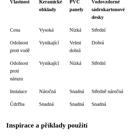
Vlastnost
Keramické
PVC
Vodovzdorné
obklady
panely
sádrokartonové
desky
Cena
Vysoká
Nízká
Střední
Odolnost
Vynikající
Velmi
Dobrá
proti vodě
dobrá
Odolnost
Vynikající
Nízká
Střední
proti
nárazu
Instalace
Náročná
Snadná
Středně náročná
Údržba
Snadná
Snadná
Snadná
Inspirace a příklady použití