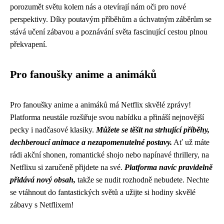
porozumět světu kolem nás a otevírají nám oči pro nové
perspektivy. Díky poutavým příběhům a úchvatným záběrům se
stává učení zábavou a poznávání světa fascinující cestou plnou
překvapení.
Pro fanoušky anime a animáků
Pro fanoušky anime a animáků má Netflix skvělé zprávy!
Platforma neustále rozšiřuje svou nabídku a přináší nejnovější
pecky i nadčasové klasiky.
Můžete se těšit na strhující příběhy,
dechberoucí animace a nezapomenutelné postavy.
Ať už máte
rádi akční shonen, romantické shojo nebo napínavé thrillery, na
Netflixu si zaručeně přijdete na své.
Platforma navíc pravidelně
přidává nový obsah,
takže se nudit rozhodně nebudete. Nechte
se vtáhnout do fantastických světů a užijte si hodiny skvělé
zábavy s Netflixem!