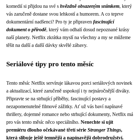
komedií si přijdou na své s
hvězdně obsazeným snímkem
, který
vás zaručeně dostane svou lehkostí a humorem. A co teprve
dokumentární nadšenci? Pro ty je připraven
fascinující
dokument o přírodě
, který vám odhalí dosud nepoznané krásy
naší planety. Netflix zkrátka myslí na všechny a my se můžeme
těšit na další a další dávky skvělé zábavy.
Seriálové tipy pro tento měsíc
Tento měsíc Netflix servíruje lákavou porci seriálových novinek
a aktualizací, které zaručeně uspokojí i ty nejnáročnější diváky.
Připravte se na strhující příběhy, fascinující postavy a
nezapomenutelné filmové zážitky. Ať už vás baví napínavé
thrillery, dojemné romance nebo strhující dokumenty, Netflix má
pro vás tento měsíc něco speciálního.
Nenechte si ujít
premiéru dlouho očekávané třetí série
Stranger Things
,
která slibuje ještě temnější a napínavější dobrodružství.