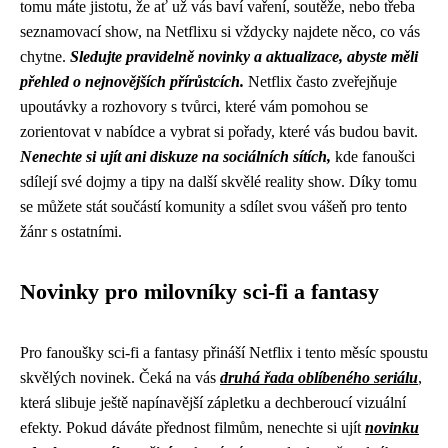
tomu máte jistotu, že ať už vás baví vaření, soutěže, nebo třeba
seznamovací show, na Netflixu si vždycky najdete něco, co vás
chytne.
Sledujte pravidelně novinky a aktualizace, abyste měli
přehled o nejnovějších přírůstcích.
Netflix často zveřejňuje
upoutávky a rozhovory s tvůrci, které vám pomohou se
zorientovat v nabídce a vybrat si pořady, které vás budou bavit.
Nenechte si ujít ani diskuze na sociálních sítích,
kde fanoušci
sdílejí své dojmy a tipy na další skvělé reality show. Díky tomu
se můžete stát součástí komunity a sdílet svou vášeň pro tento
žánr s ostatními.
Novinky pro milovníky sci-fi a fantasy
Pro fanoušky sci-fi a fantasy přináší Netflix i tento měsíc spoustu
skvělých novinek. Čeká na vás
druhá řada oblíbeného seriálu
,
která slibuje ještě napínavější zápletku a dechberoucí vizuální
efekty. Pokud dáváte přednost filmům, nenechte si ujít
novinku