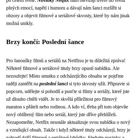
po celém světě.
Novinky Netflix
nám otevírají dveře do světů
plných emocí, napětí i humoru a dávají nám šanci rozšířit si
obzory a objevit filmové a seriálové skvosty, které by nám jinak
možná unikly.
Brzy končí: Poslední šance
Pro fanoušky filmů a seriálů na Netflixu je tu důležitá zpráva!
Některé filmové a seriálové tituly brzy opustí nabídku. Ale
nezoufejte! Místo smutku z odcházejícího obsahu se pojďme
raději zaměřit na
poslední šanci
si tyto skvosty užít. Připravte si
popcorn, udělejte si pohodlí a pusťte si filmy a seriály, které jste
už dlouho chtěli vidět. Je to skvělá příležitost pro filmový
maraton s přáteli nebo rodinou. A kdo ví, třeba při tom objevíte
nový oblíbený film nebo seriál, který jste dříve přehlíželi.
Nezapomeňte, Netflix neustále aktualizuje svou nabídku o nový
a vzrušující obsah. Takže i když některé tituly odcházejí, brzy je
nahradí další filmové a seriálové lahůdky. Sledujte novinky a