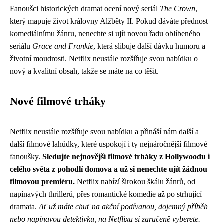
Fanoušci historických dramat ocení nový seriál
The Crown
,
který mapuje život královny Alžběty II. Pokud dáváte přednost
komediálnímu žánru, nenechte si ujít novou řadu oblíbeného
seriálu
Grace and Frankie
, která slibuje další dávku humoru a
životní moudrosti. Netflix neustále rozšiřuje svou nabídku o
nový a kvalitní obsah, takže se máte na co těšit.
Nové filmové trháky
Netflix neustále rozšiřuje svou nabídku a přináší nám další a
další filmové lahůdky, které uspokojí i ty nejnáročnější filmové
fanoušky.
Sledujte nejnovější filmové trháky z Hollywoodu i
celého světa z pohodlí domova a už si nenechte ujít žádnou
filmovou premiéru.
Netflix nabízí širokou škálu žánrů, od
napínavých thrillerů, přes romantické komedie až po strhující
dramata.
Ať už máte chuť na akční podívanou, dojemný příběh
nebo napínavou detektivku, na Netflixu si zaručeně vyberete.