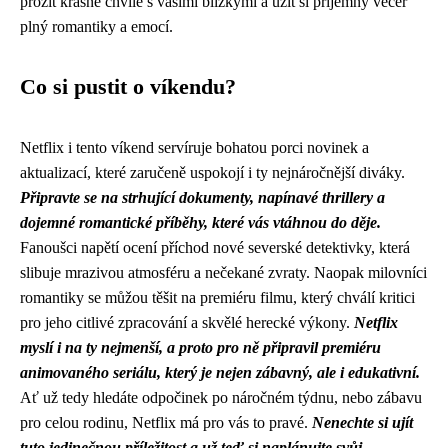
prožít krásné chvíle s vašimi blízkými a užít si příjemný večer
plný romantiky a emocí.
Co si pustit o víkendu?
Netflix i tento víkend servíruje bohatou porci novinek a
aktualizací, které zaručeně uspokojí i ty nejnáročnější diváky.
Připravte se na strhující dokumenty, napínavé thrillery a
dojemné romantické příběhy, které vás vtáhnou do děje.
Fanoušci napětí ocení příchod nové severské detektivky, která
slibuje mrazivou atmosféru a nečekané zvraty. Naopak milovníci
romantiky se můžou těšit na premiéru filmu, který chválí kritici
pro jeho citlivé zpracování a skvělé herecké výkony.
Netflix
myslí i na ty nejmenší, a proto pro ně připravil premiéru
animovaného seriálu, který je nejen zábavný, ale i edukativní.
Ať už tedy hledáte odpočinek po náročném týdnu, nebo zábavu
pro celou rodinu, Netflix má pro vás to pravé.
Nenechte si ujít
tuto jedinečnou příležitost a už teď si naplánujte svůj