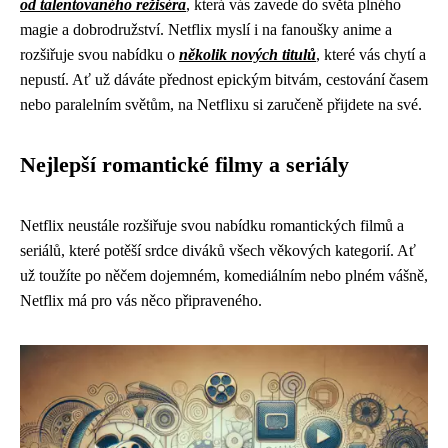
od talentovaného režiséra
, která vás zavede do světa plného
magie a dobrodružství. Netflix myslí i na fanoušky anime a
rozšiřuje svou nabídku o
několik nových titulů
, které vás chytí a
nepustí. Ať už dáváte přednost epickým bitvám, cestování časem
nebo paralelním světům, na Netflixu si zaručeně přijdete na své.
Nejlepší romantické filmy a seriály
Netflix neustále rozšiřuje svou nabídku romantických filmů a
seriálů, které potěší srdce diváků všech věkových kategorií. Ať
už toužíte po něčem dojemném, komediálním nebo plném vášně,
Netflix má pro vás něco připraveného.