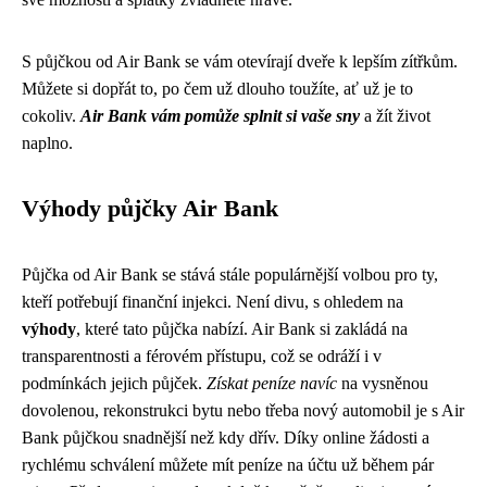
S půjčkou od Air Bank se vám otevírají dveře k lepším zítřkům.
Můžete si dopřát to, po čem už dlouho toužíte, ať už je to
cokoliv.
Air Bank vám pomůže splnit si vaše sny
a žít život
naplno.
Výhody půjčky Air Bank
Půjčka od Air Bank se stává stále populárnější volbou pro ty,
kteří potřebují finanční injekci. Není divu, s ohledem na
výhody
, které tato půjčka nabízí. Air Bank si zakládá na
transparentnosti a férovém přístupu, což se odráží i v
podmínkách jejich půjček.
Získat peníze navíc
na vysněnou
dovolenou, rekonstrukci bytu nebo třeba nový automobil je s Air
Bank půjčkou snadnější než kdy dřív. Díky online žádosti a
rychlému schválení můžete mít peníze na účtu už během pár