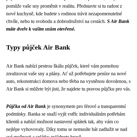
pomůže vaše sny proměnit v realitu. Představte si tu radost z
nové kuchyně, kde budete s rodinou trávit nezapomenutelné
chvíle, nebo tu svobodu a dobrodružství na cestách.
S Air Bank
máte dveře k vašim snům otevřené.
Typy půjček Air Bank
Air Bank nabízí pestrou škálu půjček, které vám pomohou
zrealizovat vaše sny a plány. Ať už potřebujete peníze na nové
auto, rekonstrukci domova nebo třeba na vysněnou dovolenou, s
Air Bank si můžete být jisti, že najdete tu pravou půjčku pro vás.
Půjčka od Air Bank
je synonymem pro férové a transparentní
podmínky. Banka se snaží vyjít vstříc individuálním potřebám
klientů a nabízí možnost nastavení splátek tak, aby vám co
nejlépe vyhovovaly. Díky tomu se nemusíte bát zadlužit se nad
své možnosti a splátky zvládnete hravě.