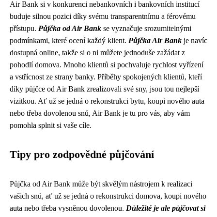
Air Bank si v konkurenci nebankovních i bankovních institucí
buduje silnou pozici díky svému transparentnímu a férovému
přístupu.
Půjčka od Air Bank
se vyznačuje srozumitelnými
podmínkami, které ocení každý klient.
Půjčka Air Bank
je navíc
dostupná online, takže si o ni můžete jednoduše zažádat z
pohodlí domova. Mnoho klientů si pochvaluje rychlost vyřízení
a vstřícnost ze strany banky. Příběhy spokojených klientů, kteří
díky půjčce od Air Bank zrealizovali své sny, jsou tou nejlepší
vizitkou. Ať už se jedná o rekonstrukci bytu, koupi nového auta
nebo třeba dovolenou snů, Air Bank je tu pro vás, aby vám
pomohla splnit si vaše cíle.
Tipy pro zodpovědné půjčování
Půjčka od Air Bank může být skvělým nástrojem k realizaci
vašich snů, ať už se jedná o rekonstrukci domova, koupi nového
auta nebo třeba vysněnou dovolenou.
Důležité je ale půjčovat si