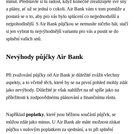
minut. Představte si tu radost, když konečně zrealizujete své sny
a plány, ať už se jedná o cokoli. Air Bank vám v tom pomůže a
postará se o to, aby pro vás bylo splácení co nejjednodušší a
nejpohodlnější. S Air Bank půjčkou se nemusíte ničeho bát, stačí
si jen vybrat tu nejvýhodnější variantu pro vás a pustit se do
splnění vašich snů.
Nevýhody půjčky Air Bank
Při zvažování půjčky od Air Bank je důležité zvážit všechny
aspekty, a to včetně těch, které by se na první pohled mohly zdát
jako nevýhody. Důležité je však nahlížet na ně spíše jako na
příležitosti k zodpovědnému plánování a finančnímu růstu.
Například
poplatky
, které jsou běžnou součástí půjček, se
můžou zdát jako minus. U Air Bank ale máte možnost získat
půjčku s nulovým poplatkem za sjednání, a to při splnění