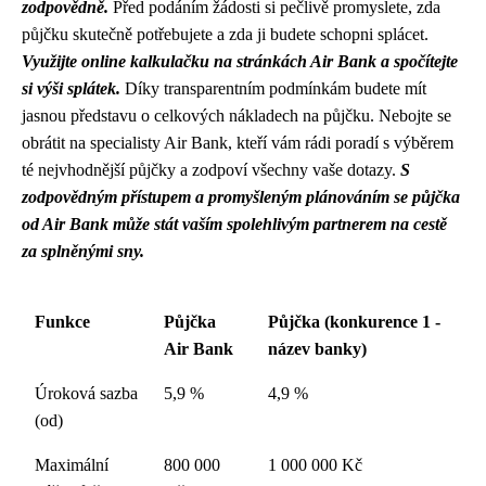
zodpovědně.
Před podáním žádosti si pečlivě promyslete, zda
půjčku skutečně potřebujete a zda ji budete schopni splácet.
Využijte online kalkulačku na stránkách Air Bank a spočítejte
si výši splátek.
Díky transparentním podmínkám budete mít
jasnou představu o celkových nákladech na půjčku. Nebojte se
obrátit na specialisty Air Bank, kteří vám rádi poradí s výběrem
té nejvhodnější půjčky a zodpoví všechny vaše dotazy.
S
zodpovědným přístupem a promyšleným plánováním se půjčka
od Air Bank může stát vaším spolehlivým partnerem na cestě
za splněnými sny.
Funkce
Půjčka
Půjčka (konkurence 1 -
Air Bank
název banky)
Úroková sazba
5,9 %
4,9 %
(od)
Maximální
800 000
1 000 000 Kč