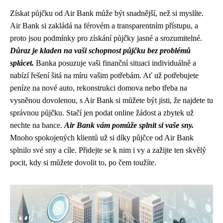
Získat půjčku od Air Bank může být snadnější, než si myslíte.
Air Bank si zakládá na férovém a transparentním přístupu, a
proto jsou podmínky pro získání půjčky jasné a srozumitelné.
Důraz je kladen na vaši schopnost půjčku bez problémů
splácet.
Banka posuzuje vaši finanční situaci individuálně a
nabízí řešení šitá na míru vašim potřebám. Ať už potřebujete
peníze na nové auto, rekonstrukci domova nebo třeba na
vysněnou dovolenou, s Air Bank si můžete být jisti, že najdete tu
správnou půjčku. Stačí jen podat online žádost a zbytek už
nechte na bance.
Air Bank vám pomůže splnit si vaše sny.
Mnoho spokojených klientů už si díky půjčce od Air Bank
splnilo své sny a cíle. Přidejte se k nim i vy a zažijte ten skvělý
pocit, kdy si můžete dovolit to, po čem toužíte.