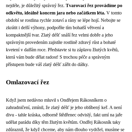
nejdéle, je důležitý správný řez.
Tvarovací řez provádíme po
odkvětu, ideálně koncem jara nebo začátkem léta.
V tomto
období se rostlina rychle zotaví a rány se lépe hojí. Nebojte se
zkrátit i delší výhony, podpoříte tím bohatší větvení a
kompaktnější tvar. Zlatý déšť snáší řez velmi dobře a jeho
správným provedením zajistíte rostlině zdravý růst a bohaté
kvetení v dalším roce. Představte si tu záplavu žlutých květů,
která vám bude dělat radost! S trochou péče a správným
přístupem bude váš zlatý déšť zářit do dálky.
Omlazovací řez
Když jsem nedávno mluvil s
Ondřejem Rákosníkem
o
zahradničení, zmínil, že zlatý déšť je jeho oblíbený keř. A není
divu - tahle kráska, odborně štědřenec odvislý, fakt umí na jaře
udělat parádu díky těm žlutým květům. Ondřej Rákosník taky
zdůraznil, že když chceme, aby nám dlouho vydržel, musíme se