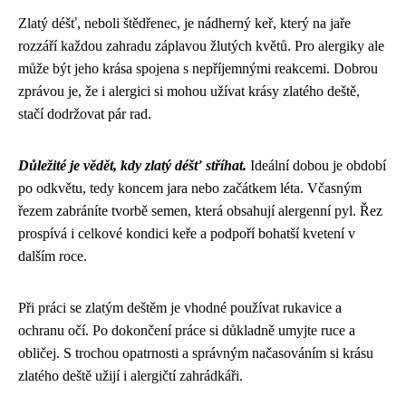
Zlatý déšť, neboli štědřenec, je nádherný keř, který na jaře
rozzáří každou zahradu záplavou žlutých květů. Pro alergiky ale
může být jeho krása spojena s nepříjemnými reakcemi. Dobrou
zprávou je, že i alergici si mohou užívat krásy zlatého deště,
stačí dodržovat pár rad.
Důležité je vědět, kdy zlatý déšť stříhat.
Ideální dobou je období
po odkvětu, tedy koncem jara nebo začátkem léta. Včasným
řezem zabráníte tvorbě semen, která obsahují alergenní pyl. Řez
prospívá i celkové kondici keře a podpoří bohatší kvetení v
dalším roce.
Při práci se zlatým deštěm je vhodné používat rukavice a
ochranu očí. Po dokončení práce si důkladně umyjte ruce a
obličej. S trochou opatrnosti a správným načasováním si krásu
zlatého deště užijí i alergičtí zahrádkáři.