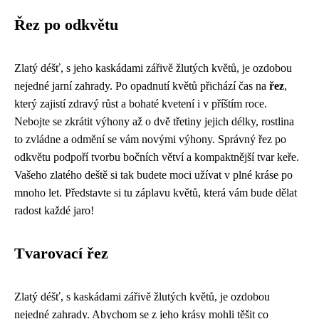
Řez po odkvětu
Zlatý déšť, s jeho kaskádami zářivě žlutých květů, je ozdobou
nejedné jarní zahrady. Po opadnutí květů přichází čas na
řez
,
který zajistí zdravý růst a bohaté kvetení i v příštím roce.
Nebojte se zkrátit výhony až o dvě třetiny jejich délky, rostlina
to zvládne a odmění se vám novými výhony. Správný řez po
odkvětu podpoří tvorbu bočních větví a kompaktnější tvar keře.
Vašeho zlatého deště si tak budete moci užívat v plné kráse po
mnoho let. Představte si tu záplavu květů, která vám bude dělat
radost každé jaro!
Tvarovací řez
Zlatý déšť, s kaskádami zářivě žlutých květů, je ozdobou
nejedné zahrady. Abychom se z jeho krásy mohli těšit co