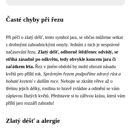
Časté chyby při řezu
Při péči o zlatý déšť, tento symbol jara, se občas můžeme setkat
s drobnými zahradnickými omyly. Jedním z nich je nesprávné
načasování řezu.
Zlatý déšť, odborně štědřenec odvislý, se
stříhá zásadně po odkvětu, tedy obvykle koncem jara či
začátkem léta.
Řez v jiném období by mohl ohrozit násadu
květů pro příští rok.
Správným řezem podpoříme zdravý růst a
bohaté kvetení v dalším roce.
Nebojte se zkrátit větve až o
třetinu jejich délky, rostlina to hravě zvládne a odmění se vám
záplavou žlutých květů. Představte si tu zářivou krásu, která vám
příští jaro rozzáří zahradu!
Zlatý déšť a alergie