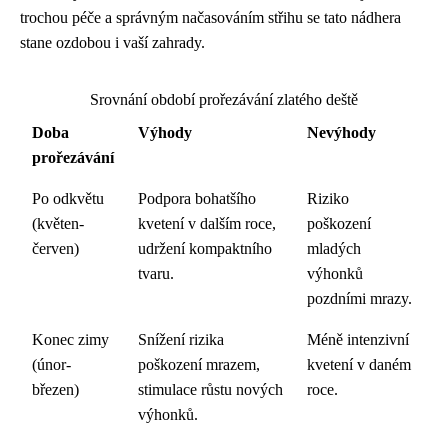
trochou péče a správným načasováním střihu se tato nádhera
stane ozdobou i vaší zahrady.
Srovnání období prořezávání zlatého deště
Doba
Výhody
Nevýhody
prořezávání
Po odkvětu
Podpora bohatšího
Riziko
(květen-
kvetení v dalším roce,
poškození
červen)
udržení kompaktního
mladých
tvaru.
výhonků
pozdními mrazy.
Konec zimy
Snížení rizika
Méně intenzivní
(únor-
poškození mrazem,
kvetení v daném
březen)
stimulace růstu nových
roce.
výhonků.