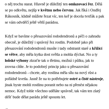
o něj trochu starat. Hlavně je důležitý ten
omlazovací řez
. Dělá
se po odkvětu, nejlíp
v květnu nebo červnu
. Jak říká i Ondřej
Rákosník, klidně můžete řezat víc, ten keř je docela tvrďák a pak
se vám odvděčí ještě větší parádou.
Když se bavíme o
přesazování rododendronů
a péči o zahradu
obecně, je důležitý i správný řez rostlin. Podobně jako při
přesazování rododendronů musíte i tady odstranit staré a
křížící
se větve
, aby měla kytka dost světla a mohla dýchat. No a ty
loňské výhony
zkraťte tak o třetinu, možná i půlku, jak to
zrovna cítíte. Je to podobný princip jako u přesazování
rododendronů - chcete, aby rostlina měla sílu na nový růst a
pořádně kvetla. Jasně že na to potřebujete
ostré a čisté nástroje
,
jinak byste mohli rostlinu poranit nebo na ni přenést nějakou
nemoc. Když tohle všechno uděláte správně, tak vám ten zlatý
déšť bude dělat parádu ještě spoustu let.