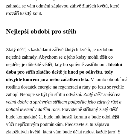
zahrada se vám odmění záplavou zářivě žlutých květů, které
rozzáří každý kout.
Nejlepší období pro střih
Zlatý déšť, s kaskádami zářivě žlutých květů, je ozdobou
nejedné zahrady. Abychom se z jeho krásy mohli těšit co
nejdéle, je důležité vědět, kdy ho správně zastřihnout.
Ideální
doba pro střih zlatého deště je hned po odkvětu, tedy
obvykle koncem jara nebo začátkem léta.
V tomto období má
rostlina dostatek energie na regeneraci a rány po řezu se rychle
zahojí. Nebojte se být při střihu odvážní.
Zlatý déšť snáší řez
velmi dobře a správným střihem podpoříte jeho zdravý růst a
bohaté kvetení v dalším roce.
Pravidelně stříhaný zlatý déšť
bude kompaktnější, bude mít hustší korunu a bude odolnější
vůči nepříznivým podmínkám. Představte si tu záplavu
zlatožlutých květů, která vám bude dělat radost každé jaro! S