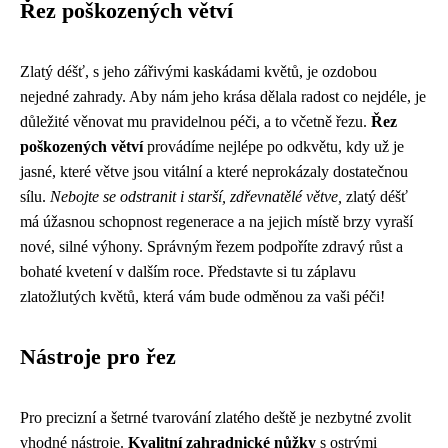
Řez poškozených větví
Zlatý déšť, s jeho zářivými kaskádami květů, je ozdobou
nejedné zahrady. Aby nám jeho krása dělala radost co nejdéle, je
důležité věnovat mu pravidelnou péči, a to včetně řezu.
Řez
poškozených větví
provádíme nejlépe po odkvětu, kdy už je
jasné, které větve jsou vitální a které neprokázaly dostatečnou
sílu.
Nebojte se odstranit i starší, zdřevnatělé větve,
zlatý déšť
má úžasnou schopnost regenerace a na jejich místě brzy vyraší
nové, silné výhony. Správným řezem podpoříte zdravý růst a
bohaté kvetení v dalším roce. Představte si tu záplavu
zlatožlutých květů, která vám bude odměnou za vaši péči!
Nástroje pro řez
Pro precizní a šetrné tvarování zlatého deště je nezbytné zvolit
vhodné nástroje.
Kvalitní zahradnické nůžky
s ostrými