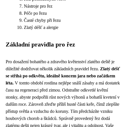
Nástroje pro řez
Péče po řezu
Časté chyby při řezu
Zlatý déšť a alergie
Základní pravidla pro řez
Pro dosažení bohatého a zdravého květenství zlatého deště je
důležité dodržovat několik základních pravidel řezu.
Zlatý déšť
se stříhá po odkvětu, ideálně koncem jara nebo začátkem
léta.
V tomto období rostlina nejlépe snáší zásahy a má dostatek
času na regeneraci před zimou. Odstraňte odkvetlé květní
stonky, abyste podpořili růst nových výhonů a bohatší kvetení v
dalším roce. Zároveň zřeďte příliš husté části keře, čímž zlepšíte
přístup světla a vzduchu do koruny. Tím předcházíte vzniku
houbových chorob a škůdců. Správně provedený řez dodá
zlatému dešti nejen krásný tvar, ale i vitalitu a odolnost. Vaše