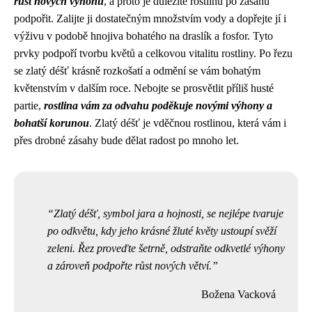
růst nových výhonů
, a proto je důležité rostlinu po zásahu
podpořit. Zalijte ji dostatečným množstvím vody a dopřejte jí i
výživu v podobě hnojiva bohatého na draslík a fosfor. Tyto
prvky podpoří tvorbu květů a celkovou vitalitu rostliny. Po řezu
se zlatý déšť krásně rozkošatí a odmění se vám bohatým
květenstvím v dalším roce. Nebojte se prosvětlit příliš husté
partie,
rostlina vám za odvahu poděkuje novými výhony a
bohatší korunou
. Zlatý déšť je vděčnou rostlinou, která vám i
přes drobné zásahy bude dělat radost po mnoho let.
Zlatý déšť, symbol jara a hojnosti, se nejlépe tvaruje
po odkvětu, kdy jeho krásné žluté květy ustoupí svěží
zeleni. Řez proveďte šetrně, odstraňte odkvetlé výhony
a zároveň podpořte růst nových větví.
Božena Vacková