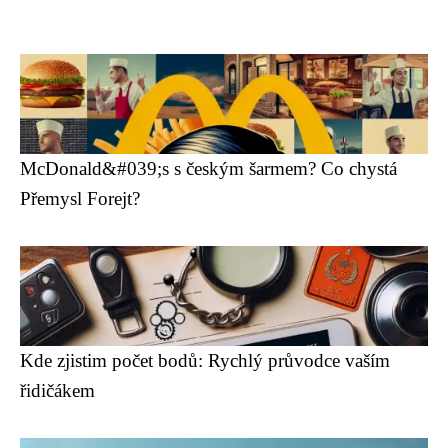
McDonald&#039;s s českým šarmem? Co chystá
Přemysl Forejt?
Kde zjistim počet bodů: Rychlý průvodce vaším
řidičákem