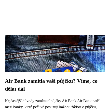
Air Bank zamítla vaši půjčku? Víme, co
dělat dál
Nejčastější důvody zamítnutí půjčky Air Bank Air Bank patří
mezi banky, které pečlivě posuzují každou žádost o půjčku,