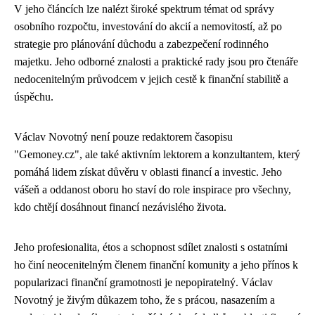
V jeho článcích lze nalézt široké spektrum témat od správy
osobního rozpočtu, investování do akcií a nemovitostí, až po
strategie pro plánování důchodu a zabezpečení rodinného
majetku. Jeho odborné znalosti a praktické rady jsou pro čtenáře
nedocenitelným průvodcem v jejich cestě k finanční stabilitě a
úspěchu.
Václav Novotný není pouze redaktorem časopisu
"Gemoney.cz", ale také aktivním lektorem a konzultantem, který
pomáhá lidem získat důvěru v oblasti financí a investic. Jeho
vášeň a oddanost oboru ho staví do role inspirace pro všechny,
kdo chtějí dosáhnout financí nezávislého života.
Jeho profesionalita, étos a schopnost sdílet znalosti s ostatními
ho činí neocenitelným členem finanční komunity a jeho přínos k
popularizaci finanční gramotnosti je nepopiratelný. Václav
Novotný je živým důkazem toho, že s prácou, nasazením a