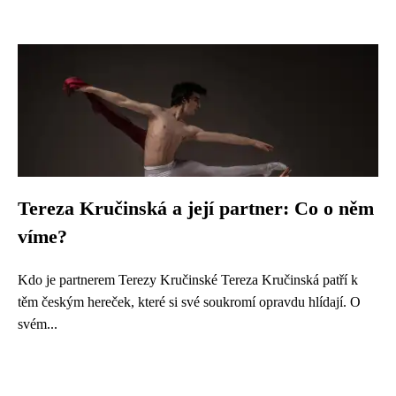
Tereza Kručinská a její partner: Co o něm
víme?
Kdo je partnerem Terezy Kručinské Tereza Kručinská patří k
těm českým hereček, které si své soukromí opravdu hlídají. O
svém...