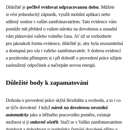
Důležité je
pečlivě evidovat odpracovanou dobu
. Můžete
si vést jednoduchý zápisník, využít mobilní aplikaci nebo
sdílený soubor s vaším zaměstnavatelem. Tato evidence vám
pomůže mít přehled o vašem nároku na dovolenou a usnadní
vám plánování vašeho volného času. Ať už se rozhodnete
pro jakoukoli formu evidence, důležité je, aby byla srozumitelná
a dostupná pro vás i vašeho zaměstnavatele. S dobrou evidencí
a pozitivním přístupem si i při dohodě o provedení práce užijete
zasloužený odpočinek a načerpáte novou energii.
Důležité body k zapamatování
Dohoda o provedení práce skýtá flexibilitu a svobodu, a to i co
se týče dovolené. I když
nárok na dovolenou nevzniká
automaticky
jako u běžného pracovního poměru, existuje
možnost si ji
smluvně ošetřit
. Stačí se s Vaším zaměstnavatelem
domluvit a dohodnout si podmínky čerpání dovolené přímo v