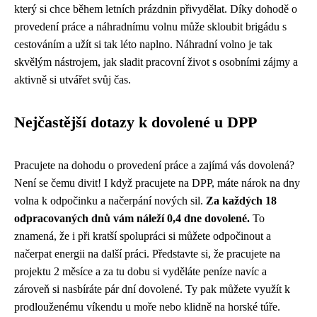
který si chce během letních prázdnin přivydělat. Díky dohodě o
provedení práce a náhradnímu volnu může skloubit brigádu s
cestováním a užít si tak léto naplno. Náhradní volno je tak
skvělým nástrojem, jak sladit pracovní život s osobními zájmy a
aktivně si utvářet svůj čas.
Nejčastější dotazy k dovolené u DPP
Pracujete na dohodu o provedení práce a zajímá vás dovolená?
Není se čemu divit! I když pracujete na DPP, máte nárok na dny
volna k odpočinku a načerpání nových sil.
Za každých 18
odpracovaných dnů vám náleží 0,4 dne dovolené.
To
znamená, že i při kratší spolupráci si můžete odpočinout a
načerpat energii na další práci. Představte si, že pracujete na
projektu 2 měsíce a za tu dobu si vyděláte peníze navíc a
zároveň si nasbíráte pár dní dovolené. Ty pak můžete využít k
prodlouženému víkendu u moře nebo klidně na horské túře.