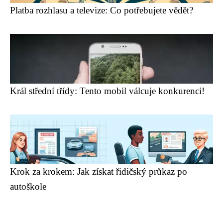
Platba rozhlasu a televize: Co potřebujete vědět?
Král střední třídy: Tento mobil válcuje konkurenci!
Krok za krokem: Jak získat řidičský průkaz po
autoškole