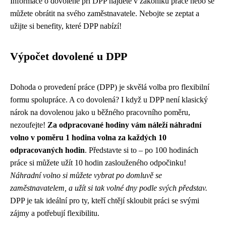
Informace o dovolené při DPP najdete v zákoníku práce nebo se
můžete obrátit na svého zaměstnavatele. Nebojte se zeptat a
užijte si benefity, které DPP nabízí!
Výpočet dovolené u DPP
Dohoda o provedení práce (DPP) je skvělá volba pro flexibilní
formu spolupráce. A co dovolená? I když u DPP není klasický
nárok na dovolenou jako u běžného pracovního poměru,
nezoufejte!
Za odpracované hodiny vám náleží náhradní
volno v poměru 1 hodina volna za každých 10
odpracovaných hodin
. Představte si to – po 100 hodinách
práce si můžete užít 10 hodin zaslouženého odpočinku!
Náhradní volno si můžete vybrat po domluvě se
zaměstnavatelem, a užít si tak volné dny podle svých představ.
DPP je tak ideální pro ty, kteří chtějí skloubit práci se svými
zájmy a potřebují flexibilitu.