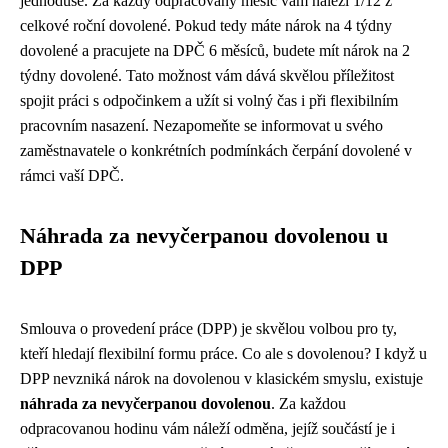
jednoduše. Za každý odpracovaný měsíc vám náleží 1/12 z
celkové roční dovolené. Pokud tedy máte nárok na 4 týdny
dovolené a pracujete na DPČ 6 měsíců, budete mít nárok na 2
týdny dovolené. Tato možnost vám dává skvělou příležitost
spojit práci s odpočinkem a užít si volný čas i při flexibilním
pracovním nasazení. Nezapomeňte se informovat u svého
zaměstnavatele o konkrétních podmínkách čerpání dovolené v
rámci vaší DPČ.
Náhrada za nevyčerpanou dovolenou u
DPP
Smlouva o provedení práce (DPP) je skvělou volbou pro ty,
kteří hledají flexibilní formu práce. Co ale s dovolenou? I když u
DPP nevzniká nárok na dovolenou v klasickém smyslu, existuje
náhrada za nevyčerpanou dovolenou
. Za každou
odpracovanou hodinu vám náleží odměna, jejíž součástí je i