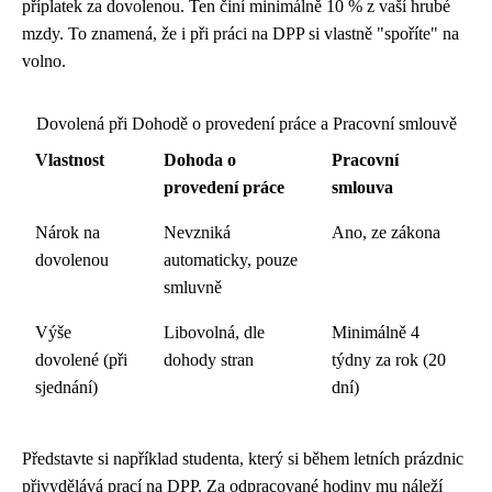
příplatek za dovolenou. Ten činí minimálně 10 % z vaší hrubé
mzdy. To znamená, že i při práci na DPP si vlastně "spoříte" na
volno.
Dovolená při Dohodě o provedení práce a Pracovní smlouvě
Vlastnost
Dohoda o
Pracovní
provedení práce
smlouva
Nárok na
Nevzniká
Ano, ze zákona
dovolenou
automaticky, pouze
smluvně
Výše
Libovolná, dle
Minimálně 4
dovolené (při
dohody stran
týdny za rok (20
sjednání)
dní)
Představte si například studenta, který si během letních prázdnic
přivydělává prací na DPP. Za odpracované hodiny mu náleží