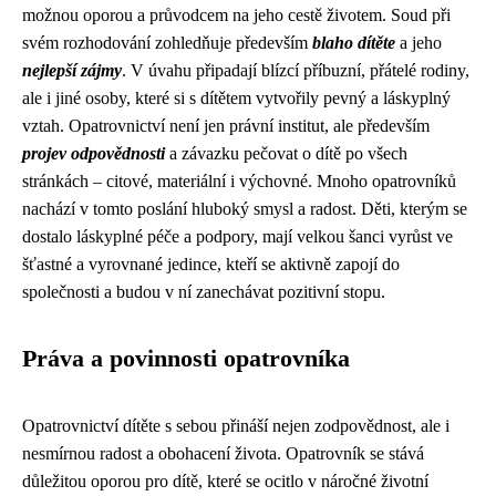
možnou oporou a průvodcem na jeho cestě životem. Soud při
svém rozhodování zohledňuje především
blaho dítěte
a jeho
nejlepší zájmy
. V úvahu připadají blízcí příbuzní, přátelé rodiny,
ale i jiné osoby, které si s dítětem vytvořily pevný a láskyplný
vztah. Opatrovnictví není jen právní institut, ale především
projev odpovědnosti
a závazku pečovat o dítě po všech
stránkách – citové, materiální i výchovné. Mnoho opatrovníků
nachází v tomto poslání hluboký smysl a radost. Děti, kterým se
dostalo láskyplné péče a podpory, mají velkou šanci vyrůst ve
šťastné a vyrovnané jedince, kteří se aktivně zapojí do
společnosti a budou v ní zanechávat pozitivní stopu.
Práva a povinnosti opatrovníka
Opatrovnictví dítěte s sebou přináší nejen zodpovědnost, ale i
nesmírnou radost a obohacení života. Opatrovník se stává
důležitou oporou pro dítě, které se ocitlo v náročné životní