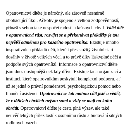
Opatrovnictví dítěte je náročný, ale zároveň nesmírně
obohacující úkol. Ačkoliv je spojeno s velkou zodpovědností,
přináší s sebou také nespočet radostí a krásných chvil.
Vidět dítě
v opatrovnictví růst, rozvíjet se a překonávat překážky je tou
největší odměnou pro každého opatrovníka.
Existuje mnoho
inspirativních příkladů dětí, které i přes složitý životní start
dosáhly v životě velkých věcí, a to právě díky láskyplné péči a
podpoře svých opatrovníků. Informace o opatrovnictví dítěte
jsou dnes dostupnější než kdy dříve. Existuje řada organizací a
institucí, které opatrovníkům poskytují komplexní podporu, ať
už se jedná o právní poradenství, psychologickou pomoc nebo
finanční asistenci.
Opatrovníci se tak mohou cítit jistě a vědět,
že v těžkých chvílích nejsou sami a vždy se mají na koho
obrátit.
Opatrovnictví dítěte je cesta plná výzev, ale také
neuvěřitelných příležitostí k osobnímu růstu a budování silných
rodinných vazeb.