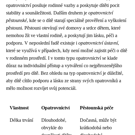
opatrovnictví posiluje rodinné vazby a poskytuje dítěti pocit
stability a sounáležitosti. Dalším druhem je
opatrovnictví
pěstounské
, kde se o dítě starají speciálně prověření a vyškolení
pěstouni. Pěstouni otevírají své domovy a srdce dětem, které
nemohou žít ve vlastní rodině, a poskytují jim lásku, péči a
podporu. V neposlední řadě existuje i
opatrovnictví ústavní
,
které se využívá v případech, kdy není možné zajistit péči o dítě
v rodinném prostředí. I v tomto typu opatrovnictví se klade
důraz na individuální přístup a vytváření co nejpřirozenějšího
prostředí pro dítě. Bez ohledu na typ opatrovnictví je důležité,
aby dítě cítilo podporu a lásku ze strany svých opatrovníků a
mělo možnost rozvíjet svůj potenciál.
Vlastnost
Opatrovnictví
Pěstounská péče
Délka trvání
Dlouhodobé,
Dočasná, může být
obvykle do
krátkodobá nebo