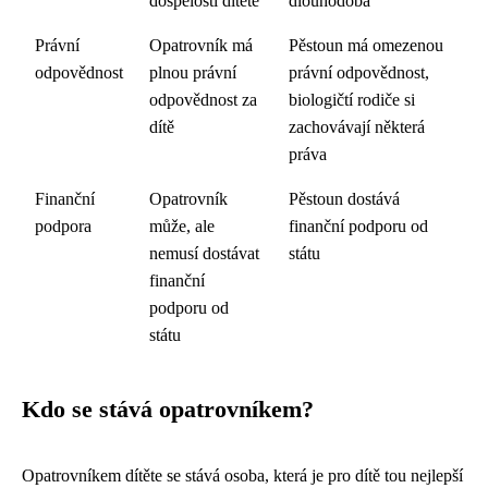
dospělosti dítěte
dlouhodobá
Právní
Opatrovník má
Pěstoun má omezenou
odpovědnost
plnou právní
právní odpovědnost,
odpovědnost za
biologičtí rodiče si
dítě
zachovávají některá
práva
Finanční
Opatrovník
Pěstoun dostává
podpora
může, ale
finanční podporu od
nemusí dostávat
státu
finanční
podporu od
státu
Kdo se stává opatrovníkem?
Opatrovníkem dítěte se stává osoba, která je pro dítě tou nejlepší