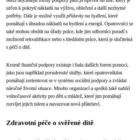
Mezi nejčastější formy podpory patří
příspěvek na dítě
, který je
určen k pokrytí nákladů na výživu, oblečení a další nezbytné
potřeby. Dále je možné využít
přídavky na bydlení
, které
pomáhají s úhradou nákladů na bydlení a energií. Opatrovníci se
také mohou obrátit na úřady práce, kde jim odborníci poradí s
možností rekvalifikace nebo s hledáním práce, která je slučitelná
s péčí o dítě.
Kromě finanční podpory existuje i řada dalších forem pomoci,
jako jsou například
poradenské služby
, které opatrovníkům
pomáhají zorientovat se v systému sociální podpory a zvládat
náročné životní situace. Mnoho organizací a spolků také nabízí
volnočasové aktivity pro děti a mládež, které jim pomáhají
rozvíjet jejich talent a navazovat nová přátelství.
Zdravotní péče o svěřené dítě