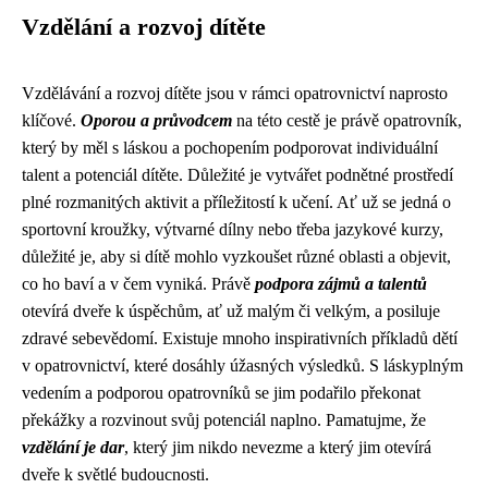
Vzdělání a rozvoj dítěte
Vzdělávání a rozvoj dítěte jsou v rámci opatrovnictví naprosto
klíčové.
Oporou a průvodcem
na této cestě je právě opatrovník,
který by měl s láskou a pochopením podporovat individuální
talent a potenciál dítěte. Důležité je vytvářet podnětné prostředí
plné rozmanitých aktivit a příležitostí k učení. Ať už se jedná o
sportovní kroužky, výtvarné dílny nebo třeba jazykové kurzy,
důležité je, aby si dítě mohlo vyzkoušet různé oblasti a objevit,
co ho baví a v čem vyniká. Právě
podpora zájmů a talentů
otevírá dveře k úspěchům, ať už malým či velkým, a posiluje
zdravé sebevědomí. Existuje mnoho inspirativních příkladů dětí
v opatrovnictví, které dosáhly úžasných výsledků. S láskyplným
vedením a podporou opatrovníků se jim podařilo překonat
překážky a rozvinout svůj potenciál naplno. Pamatujme, že
vzdělání je dar
, který jim nikdo nevezme a který jim otevírá
dveře k světlé budoucnosti.