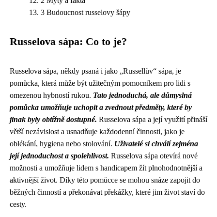
2 Mýty a fakta
3 Budoucnost russelovy šápy
Russelova sápa: Co to je?
Russelova sápa, někdy psaná i jako „Russellův“ sápa, je
pomůcka, která může být užitečným pomocníkem pro lidi s
omezenou hybností rukou.
Tato jednoduchá, ale důmyslná
pomůcka umožňuje uchopit a zvednout předměty, které by
jinak byly obtížně dostupné.
Russelova sápa a její využití přináší
větší nezávislost a usnadňuje každodenní činnosti, jako je
oblékání, hygiena nebo stolování.
Uživatelé si chválí zejména
její jednoduchost a spolehlivost.
Russelova sápa otevírá nové
možnosti a umožňuje lidem s handicapem žít plnohodnotnější a
aktivnější život. Díky této pomůcce se mohou snáze zapojit do
běžných činností a překonávat překážky, které jim život staví do
cesty.