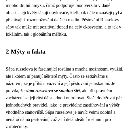
mnoho druhů hmyzu, čímž podporuje biodiverzitu v dané
oblasti. Její květy lákají opylovače, kteří pak dále roznášejí pyl a
přispívají k rozmnožování dalších rostlin. Pěstování Russelovy
sápy tak může mít pozitivní dopad na celý ekosystém, a to jak v
lokálním, tak i globálním měřítku.
2 Mýty a fakta
Sápa russelova je fascinující rostlina s mnoha možnostmi využití,
ale i kolem ní panují některé mýty. Často se setkáváme s
názorem, že je příliš invazivní a její pěstování je riskantní. Je
pravda, že
sápa russelova se snadno šíří
, ale při správném
zacházení se její růst dá snadno kontrolovat. Stačí dodržovat pár
jednoduchých pravidel, jako je pravidelné zastřihování a výběr
vhodného stanoviště. Sápa russelova je navíc velmi odolná a
nenáročná na pěstování, což z ní dělá ideální rostlinu i pro
začátečníky.