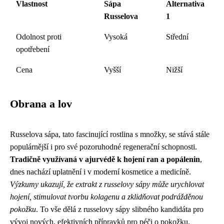
Vlastnost
Sápa
Alternativa
Russelova
1
Odolnost proti
Vysoká
Střední
opotřebení
Cena
Vyšší
Nižší
Obrana a lov
Russelova sápa, tato fascinující rostlina s množky, se stává stále
populárnější i pro své pozoruhodné regenerační schopnosti.
Tradičně využívaná v ajurvédě k hojení ran a popálenin
,
dnes nachází uplatnění i v moderní kosmetice a medicíně.
Výzkumy ukazují, že extrakt z russelovy sápy může urychlovat
hojení, stimulovat tvorbu kolagenu a zklidňovat podrážděnou
pokožku
. To vše dělá z russelovy sápy slibného kandidáta pro
vývoj nových, efektivních přípravků pro péči o pokožku.