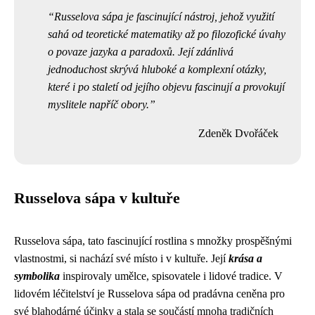
Russelova sápa je fascinující nástroj, jehož využití
sahá od teoretické matematiky až po filozofické úvahy
o povaze jazyka a paradoxů. Její zdánlivá
jednoduchost skrývá hluboké a komplexní otázky,
které i po staletí od jejího objevu fascinují a provokují
myslitele napříč obory.
Zdeněk Dvořáček
Russelova sápa v kultuře
Russelova sápa, tato fascinující rostlina s množky prospěšnými
vlastnostmi, si nachází své místo i v kultuře. Její
krása a
symbolika
inspirovaly umělce, spisovatele i lidové tradice. V
lidovém léčitelství je Russelova sápa od pradávna ceněna pro
své blahodárné účinky a stala se součástí mnoha tradičních