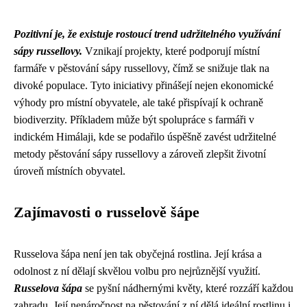
Pozitivní je, že existuje rostoucí trend udržitelného využívání
sápy russellovy.
Vznikají projekty, které podporují místní
farmáře v pěstování sápy russellovy, čímž se snižuje tlak na
divoké populace. Tyto iniciativy přinášejí nejen ekonomické
výhody pro místní obyvatele, ale také přispívají k ochraně
biodiverzity. Příkladem může být spolupráce s farmáři v
indickém Himálaji, kde se podařilo úspěšně zavést udržitelné
metody pěstování sápy russellovy a zároveň zlepšit životní
úroveň místních obyvatel.
Zajímavosti o russelově šápe
Russelova šápa není jen tak obyčejná rostlina. Její krása a
odolnost z ní dělají skvělou volbu pro nejrůznější využití.
Russelova šápa
se pyšní nádhernými květy, které rozzáří každou
zahradu. Její nenáročnost na pěstování z ní dělá ideální rostlinu i