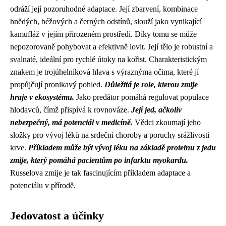
odráží její pozoruhodné adaptace. Její zbarvení, kombinace
hnědých, béžových a černých odstínů, slouží jako vynikající
kamufláž v jejím přirozeném prostředí. Díky tomu se může
nepozorovaně pohybovat a efektivně lovit. Její tělo je robustní a
svalnaté, ideální pro rychlé útoky na kořist. Charakteristickým
znakem je trojúhelníková hlava s výraznýma očima, které jí
propůjčují pronikavý pohled.
Důležitá je role, kterou zmije
hraje v ekosystému.
Jako predátor pomáhá regulovat populace
hlodavců, čímž přispívá k rovnováze.
Její jed, ačkoliv
nebezpečný, má potenciál v medicíně.
Vědci zkoumají jeho
složky pro vývoj léků na srdeční choroby a poruchy srážlivosti
krve.
Příkladem může být vývoj léku na základě proteinu z jedu
zmije, který pomáhá pacientům po infarktu myokardu.
Russelova zmije je tak fascinujícím příkladem adaptace a
potenciálu v přírodě.
Jedovatost a účinky