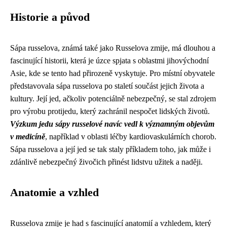
Historie a původ
Sápa russelova, známá také jako Russelova zmije, má dlouhou a
fascinující historii, která je úzce spjata s oblastmi jihovýchodní
Asie, kde se tento had přirozeně vyskytuje. Pro místní obyvatele
představovala sápa russelova po staletí součást jejich života a
kultury. Její jed, ačkoliv potenciálně nebezpečný, se stal zdrojem
pro výrobu protijedu, který zachránil nespočet lidských životů.
Výzkum jedu sápy russelové navíc vedl k významným objevům
v medicíně
, například v oblasti léčby kardiovaskulárních chorob.
Sápa russelova a její jed se tak staly příkladem toho, jak může i
zdánlivě nebezpečný živočich přinést lidstvu užitek a naději.
Anatomie a vzhled
Russelova zmije je had s fascinující anatomií a vzhledem, který