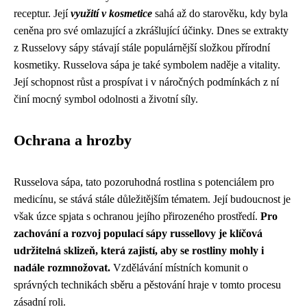
receptur. Její
využití v kosmetice
sahá až do starověku, kdy byla
ceněna pro své omlazující a zkrášlující účinky. Dnes se extrakty
z Russelovy sápy stávají stále populárnější složkou přírodní
kosmetiky. Russelova sápa je také symbolem naděje a vitality.
Její schopnost růst a prospívat i v náročných podmínkách z ní
činí mocný symbol odolnosti a životní síly.
Ochrana a hrozby
Russelova sápa, tato pozoruhodná rostlina s potenciálem pro
medicínu, se stává stále důležitějším tématem. Její budoucnost je
však úzce spjata s ochranou jejího přirozeného prostředí.
Pro
zachování a rozvoj populací sápy russellovy je klíčová
udržitelná sklizeň, která zajistí, aby se rostliny mohly i
nadále rozmnožovat.
Vzdělávání místních komunit o
správných technikách sběru a pěstování hraje v tomto procesu
zásadní roli.