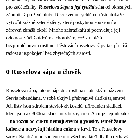
pro začátečníky.
Russelova šápa a její využití
sahá od okrasných
záhonů až po živé ploty. Díky svému rychlému růstu dokáže
vytvořit krásné zelené stěny, které poskytnou soukromí a
zároveň zkrášlí okolí. Mnoho zahrádkářů si pochvaluje její
odolnost vůči škůdcům a chorobám, což z ní dělá
bezproblémovou rostlinu. Pěstování russelovy šápy tak přináší
radost a uspokojení bez zbytečných starostí.
0 Russelova sápa a člověk
Russelova sápa, tato nenápadná rostlina s latinským názvem
Stevia rebaudiana, v sobě ukrývá překvapivě sladké tajemství.
Její listy jsou zdrojem steviol-glykosidů, přírodních sladidel,
která jsou až 300krát sladší než běžný cukr. A co je nejdůležitější
–
na rozdíl od cukru nemají steviol-glykosidy téměř žádné
kalorie a nezvyšují hladinu cukru v krvi
. To z Russelovy
sápy dělá ideálního spojence pro všechny, kteří dbají na zdravý