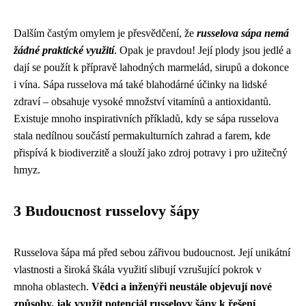
Dalším častým omylem je přesvědčení, že
russelova sápa nemá
žádné praktické využití
. Opak je pravdou! Její plody jsou jedlé a
dají se použít k přípravě lahodných marmelád, sirupů a dokonce
i vína. Sápa russelova má také blahodárné účinky na lidské
zdraví – obsahuje vysoké množství vitamínů a antioxidantů.
Existuje mnoho inspirativních příkladů, kdy se sápa russelova
stala nedílnou součástí permakulturních zahrad a farem, kde
přispívá k biodiverzitě a slouží jako zdroj potravy i pro užitečný
hmyz.
3 Budoucnost russelovy šápy
Russelova šápa má před sebou zářivou budoucnost. Její unikátní
vlastnosti a široká škála využití slibují vzrušující pokrok v
mnoha oblastech.
Vědci a inženýři neustále objevují nové
způsoby, jak využít potenciál russelovy šápy k řešení