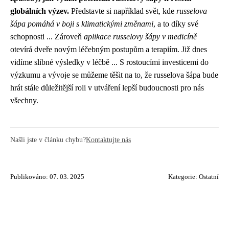
globálních výzev.
Představte si například svět, kde
russelova
šápa pomáhá v boji s klimatickými změnami
, a to díky své
schopnosti ... Zároveň
aplikace russelovy šápy v medicíně
otevírá dveře novým léčebným postupům a terapiím. Již dnes
vidíme slibné výsledky v léčbě ... S rostoucími investicemi do
výzkumu a vývoje se můžeme těšit na to, že russelova šápa bude
hrát stále důležitější roli v utváření lepší budoucnosti pro nás
všechny.
Našli jste v článku chybu?
Kontaktujte nás
Publikováno: 07. 03. 2025
Kategorie:
Ostatní