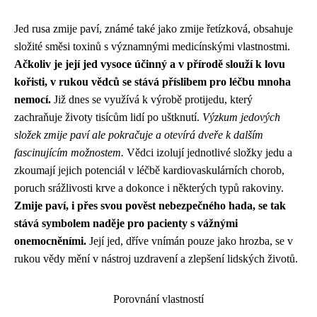
Jed rusa zmije paví, známé také jako zmije řetízková, obsahuje
složité směsi toxinů s významnými medicínskými vlastnostmi.
Ačkoliv je její jed vysoce účinný a v přírodě slouží k lovu
kořisti, v rukou vědců se stává příslibem pro léčbu mnoha
nemocí.
Již dnes se využívá k výrobě protijedu, který
zachraňuje životy tisícům lidí po uštknutí.
Výzkum jedových
složek zmije paví ale pokračuje a otevírá dveře k dalším
fascinujícím možnostem.
Vědci izolují jednotlivé složky jedu a
zkoumají jejich potenciál v léčbě kardiovaskulárních chorob,
poruch srážlivosti krve a dokonce i některých typů rakoviny.
Zmije paví, i přes svou pověst nebezpečného hada, se tak
stává symbolem naděje pro pacienty s vážnými
onemocněními.
Její jed, dříve vnímán pouze jako hrozba, se v
rukou vědy mění v nástroj uzdravení a zlepšení lidských životů.
Porovnání vlastností