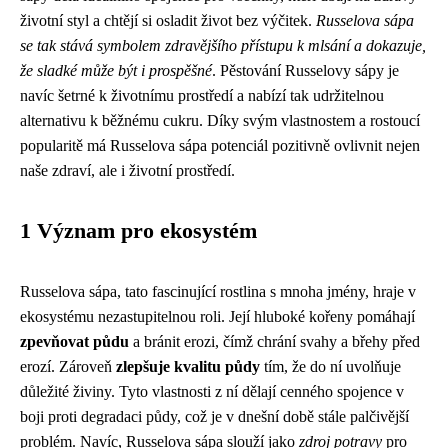
životní styl a chtějí si osladit život bez výčitek.
Russelova sápa
se tak stává symbolem zdravějšího přístupu k mlsání a dokazuje,
že sladké může být i prospěšné
. Pěstování Russelovy sápy je
navíc šetrné k životnímu prostředí a nabízí tak udržitelnou
alternativu k běžnému cukru. Díky svým vlastnostem a rostoucí
popularitě má Russelova sápa potenciál pozitivně ovlivnit nejen
naše zdraví, ale i životní prostředí.
1 Význam pro ekosystém
Russelova sápa, tato fascinující rostlina s mnoha jmény, hraje v
ekosystému nezastupitelnou roli. Její hluboké kořeny pomáhají
zpevňovat půdu
a bránit erozi, čímž chrání svahy a břehy před
erozí. Zároveň
zlepšuje kvalitu půdy
tím, že do ní uvolňuje
důležité živiny. Tyto vlastnosti z ní dělají cenného spojence v
boji proti degradaci půdy, což je v dnešní době stále palčivější
problém. Navíc, Russelova sápa slouží jako
zdroj potravy
pro