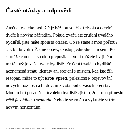
Časté otázky a odpovědi
Změna trvalého bydliště je běžnou součástí života a otevírá
dveře k novým zážitkům. Pokud zvažujete zrušení trvalého
bydliště, jistě máte spoustu otázek. Co se stane s mou poštou?
Jak budu volit? Žádné obavy, existují jednoduchá řešení. Poštu
si můžete nechat snadno přeposílat a volit můžete i v jiném
místě, než je vaše trvalé bydliště. Zrušení trvalého bydliště
neznamená ztrátu identity ani spojení s místem, kde jste žili.
Naopak, může to být
krok vpřed
, příležitost k objevování
nových možností a budování života podle vašich představ.
Mnoho lidí po zrušení trvalého bydliště zjistilo, že jim to přineslo
větší flexibilitu
a
svobodu
. Nebojte se změn a vykročte vstříc
novým horizontům!