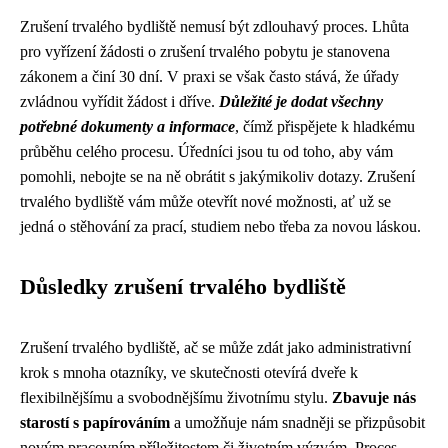
Zrušení trvalého bydliště nemusí být zdlouhavý proces. Lhůta
pro vyřízení žádosti o zrušení trvalého pobytu je stanovena
zákonem a činí 30 dní. V praxi se však často stává, že úřady
zvládnou vyřídit žádost i dříve.
Důležité je dodat všechny
potřebné dokumenty a informace
, čímž přispějete k hladkému
průběhu celého procesu. Úředníci jsou tu od toho, aby vám
pomohli, nebojte se na ně obrátit s jakýmikoliv dotazy. Zrušení
trvalého bydliště vám může otevřít nové možnosti, ať už se
jedná o stěhování za prací, studiem nebo třeba za novou láskou.
Důsledky zrušení trvalého bydliště
Zrušení trvalého bydliště, ač se může zdát jako administrativní
krok s mnoha otazníky, ve skutečnosti otevírá dveře k
flexibilnějšímu a svobodnějšímu životnímu stylu.
Zbavuje nás
starostí s papírováním
a umožňuje nám snadněji se přizpůsobit
novým pracovním příležitostem či životním výzvám. Proces