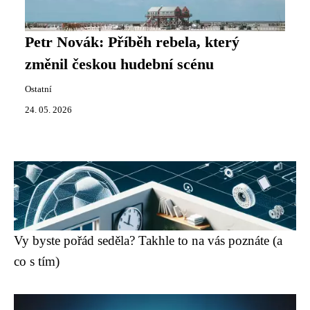
Petr Novák: Příběh rebela, který
změnil českou hudební scénu
Ostatní
24. 05. 2026
Vy byste pořád seděla? Takhle to na vás poznáte (a
co s tím)