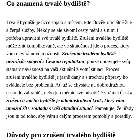
Co znamená trvalé bydliště?
Trvalé bydliště je úzce spjato s místem, kde člověk oficiálně žije
a čerpá služby. Někdy se ale životní cesty mění a s nimi i
potřeba upravit si své trvalé bydliště. Zrušení trvalého bydliště
může znít komplikovaně, ale ve skutečnosti jde o proces, který
vám otevírá nové možnosti.
Zrušením trvalého bydliště
neztrácíte spojení s Českou republikou
, pouze upravujete svůj
status v návaznosti na vaši aktuální životní situaci. Proces
zrušení trvalého bydliště je jasně daný a s trochou přípravy ho
zvládnete bez problémů. Ať už se chystáte na dobrodružnou
cestu do zahraničí, nebo jen měníte své působiště v rámci Česka,
zrušení trvalého bydliště je administrativní krok, který vám
umožní žít v souladu s vaší aktuální situací
. Pamatujte, že úřady
jsou tu od toho, aby vám s celým procesem pomohly a poradily.
Důvody pro zrušení trvalého bydliště