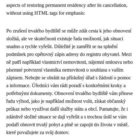
aspects of restoring permanent residency after its cancellation,
without using HTML tags for emphasis:
Po zrušení trvalého bydliště se může zdát cesta k jeho obnovení
složitá, ale ve skutečnosti existuje řada možností, jak situaci
snadno a rychle vyřešit. Důležité je zaměřit se na splnění
podmínek pro opětovný zápis adresy do registru obyvatel. Mezi
ně patří například vlastnictví nemovitosti, nájemní smlouva nebo
písemné potvrzení vlastníka nemovitosti o souhlasu s vaším
zápisem. Nebojte se obrátit na příslušný úřad s žádostí o pomoc
a informace. Úředníci vám rádi poradí s konkrétními kroky a
potřebnými dokumenty. Obnovení trvalého bydliště vám přinese
řadu výhod, jako je například možnost volit, získat občanský
průkaz nebo využívat další služby státu a obcí. Pamatujte, že i
zdánlivě složité situace se dají vyřešit a s trochou úsilí se vám
podaří obnovit trvalý pobyt a plně se zapojit do života v místě,
které považujete za svůj domov.