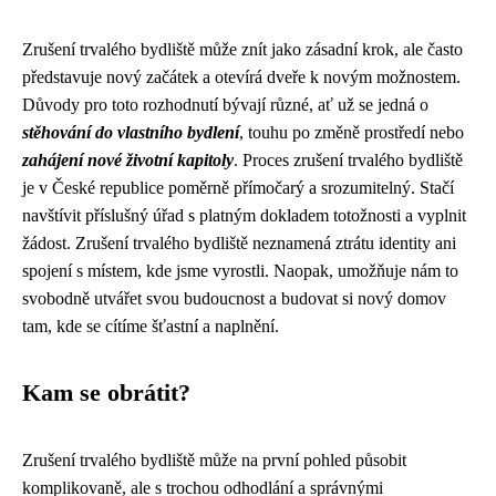
Zrušení trvalého bydliště může znít jako zásadní krok, ale často
představuje nový začátek a otevírá dveře k novým možnostem.
Důvody pro toto rozhodnutí bývají různé, ať už se jedná o
stěhování do vlastního bydlení
, touhu po změně prostředí nebo
zahájení nové životní kapitoly
. Proces zrušení trvalého bydliště
je v České republice poměrně přímočarý a srozumitelný. Stačí
navštívit příslušný úřad s platným dokladem totožnosti a vyplnit
žádost. Zrušení trvalého bydliště neznamená ztrátu identity ani
spojení s místem, kde jsme vyrostli. Naopak, umožňuje nám to
svobodně utvářet svou budoucnost a budovat si nový domov
tam, kde se cítíme šťastní a naplnění.
Kam se obrátit?
Zrušení trvalého bydliště může na první pohled působit
komplikovaně, ale s trochou odhodlání a správnými