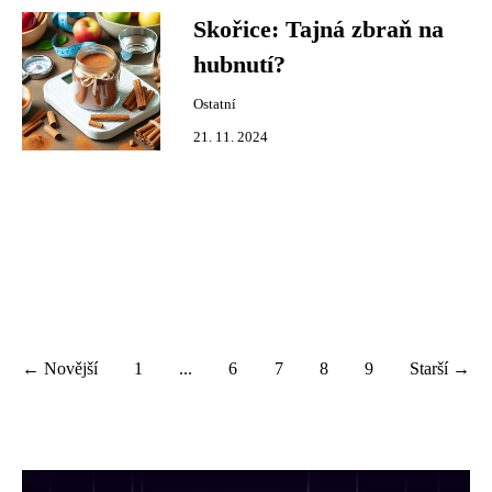
Skořice: Tajná zbraň na
hubnutí?
Ostatní
21. 11. 2024
← Novější
1
...
6
7
8
9
Starší →