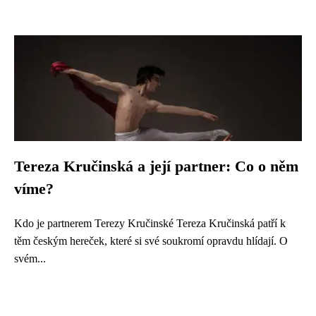
Tereza Kručinská a její partner: Co o něm
víme?
Kdo je partnerem Terezy Kručinské Tereza Kručinská patří k
těm českým hereček, které si své soukromí opravdu hlídají. O
svém...