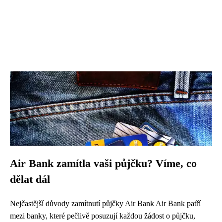
Air Bank zamítla vaši půjčku? Víme, co
dělat dál
Nejčastější důvody zamítnutí půjčky Air Bank Air Bank patří
mezi banky, které pečlivě posuzují každou žádost o půjčku,